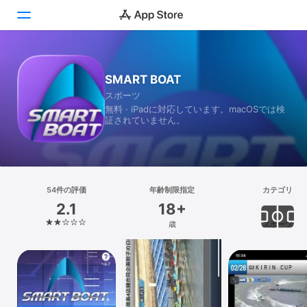
Today
SMART BOAT
スポーツ
ゲーム
無料 · iPadに対応しています。macOSでは検
証されていません。
アプリ
Arcade
検索
54件の評価
年齢制限指定
カテゴリ
2.1
18+
プラットフォーム
歳
スポーツ
iPhone
iPad
Mac
Vision