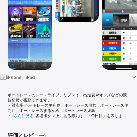
Watch
TV
iPhone、iPad
ボートレースのレースライブ、リプレイ、出走表やオッズなどの競
技情報が視聴できます。 

・対応場:ボートレース平和島、ボートレース蒲郡、ボートレース住
之江、ボートレースまるがめ、ボートレース児島

・ホーム画面の各場ボタン上にある赤丸は、「○日目」を表しま
さらに見る
す。

・開催日のレースライブ放映時は当該場のレースライブを、非開催
日および開催日のレースライブ非放映時はレースリプレイを自動表
評価とレビュー
示します。 
