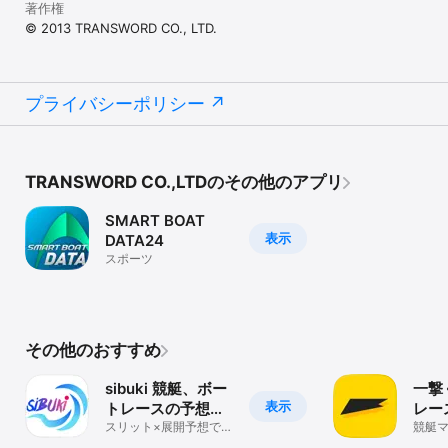
著作権
© 2013 TRANSWORD CO., LTD.
プライバシーポリシー
TRANSWORD CO.,LTDのその他のアプリ
SMART BOAT
表示
DATA24
スポーツ
その他のおすすめ
sibuki 競艇、ボー
一撃
表示
トレースの予想補
レー
助ツール
スリット×展開予想で万
AI 
競艇
舟も狙えるAI
た穴