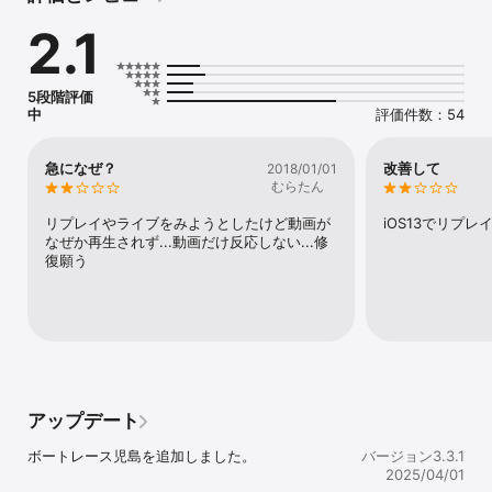
・開催日のレースリプレイはオプションメニューよりご覧いただけ
2.1
ます。 

・レースリプレイは直近1節、グレードレース優勝戦リプレイは直近
1年のG3以上の優勝戦リプレイがご覧いただけます。 

・出走表の勝率は直近6カ月、モーター2連率の単位は%です。 

5段階評価
・直前情報の選手体重は当日の体重です。 

中
評価件数：54
【対応OS】 

iOS16.0以上 

急になぜ？
改善して
2018/01/01
※ただし、機種によっては正常にご利用いただけない場合がありま
むらたん
す。 

リプレイやライブをみようとしたけど動画が
iOS13でリプ
【ご注意】 

なぜか再生されず...動画だけ反応しない...修
・ご利用の端末の通信状態、また、エリアによって動画配信および
復願う
データ表示ができない場合があります。 

・ご利用の端末により実行速度、操作方法その他が異なる場合があ
ります。  

・レースライブはボートレース場内で放送されているものですが、
中継システムの都合で約1~2分遅れて配信されます。 

・掲載しております情報については主催者発表のものと照合してく
ださい。 

・掲載しております情報については更新が遅れる場合があります。 

アップデート
・利用者の承諾なしにサービスの変更を行う場合があります。 

・ご利用の端末とデベロッパーのサーバー間で、利用者の都度承諾
ボートレース児島を追加しました。
バージョン3.3.1
を得ることなく何らかの通信を行うことがあります。その場合に発
2025/04/01
生する通信料は、利用者の負担となります。 
