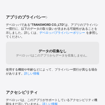
・デベロッパーの判断によりバージョンアップを行う場合がありま
す。バージョンアップ版をダウンロードする際、それによって発生
する通信料等は利用者の負担となります。 

・サービスを提供するために必要なハードウェアや通信機器等のシ
アプリのプライバシー
ステム保守が必要であるとき、またその他サービスの提供上、一時
的な中断を必要と判断した場合は、サービスの提供を一時中断、中
デベロッパである“
TRANSWORD CO.,LTD
”は、アプリのプライバシ
止することがあります。 

ー慣行に、以下のデータの取り扱いが含まれる可能性があることを
示しました。詳しくは、
デベロッパプライバシーポリシー
を参照し
【デベロッパー】 

てください。
株式会社トランスワード

2025年4月現在
データの収集なし
デベロッパはこのアプリからデータを収集しません。
使用する機能や年齢などによって、プライバシー慣行が異なる場合
があります。
詳しい情報
アクセシビリティ
デベロッパは、このアプリがサポートしているアクセシビリティ機
能をまだ示していません。
詳しい情報