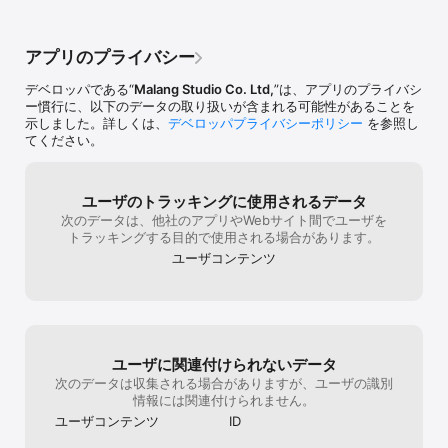
保存

解するのには語彙力が必要です。でもそれっ
Dashboard：リアルタイム情報、ブックマークした駅など必要な情
て、外国語共通ですよね。そんな風に思うの
報を一目で総合提供

で、観光目的で活用したい方もカナダラを覚
アプリのプライバシー
えた方が為になりますよ(^^)その国の事を知
る第一歩ではないしょうか？また、アルファ
デベロッパである“
Malang Studio Co. Ltd,
”は、アプリのプライバシ
ベット表記は難しいのではないでしょうか？
ー慣行に、以下のデータの取り扱いが含まれる可能性があることを
母国語によっては発音が異なってしまいそう
示しました。詳しくは、
デベロッパプライバシーポリシー
を参照し
です。そこは主に駅のアルファベット表記を
てください。
This service includes In-app Purchase items, and a separate 
このアプリに折り込む必要があるかどうか疑
fee will be charged for purchase.

問です。二度手間かとお察ししますが、主に
英語圏のネイティヴスピーカーさんのご意見
- Terms of Service : https://bit.ly/38oF8eA

をどうするかですね。そうなると私も駅番号
ユーザのトラッキングに使用されるデータ
- Privacy Policy : https://bit.ly/31Ht5rE 

が合理的と思います。情報過多になっちゃう
次のデータは、他社のアプリやWebサイト間でユーザを
ような気がします。皆さん、가나다라覚えま
トラッキングする目的で使用される場合があります。
Contact

しょうよ(^^)乱文にて失礼しました♪
ユーザコンテンツ
Tel. support@malang.kr  / +827050386396

Address.11th floor, 508, Eonju-ro, Gangnam-gu, Seoul, 
Republic of Korea
ユーザに関連付けられないデータ
次のデータは収集される場合がありますが、ユーザの識別
情報には関連付けられません。
ユーザコンテンツ
ID