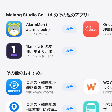
Malang Studio Co. Ltd,のその他のアプリ
AlarmMon (
Onc
表示
alarm clock )
理周
ライフスタイル
ダー
ヘル
ネス
1km - 近所の友
表示
達、集まり、出会
い
ソーシャルネットワー
キング
その他のおすすめ
コネスト韓国地下
WOW
表示
鉄路線図・乗換検
ッシ
索
韓国全5都市対応の日本
旅行
訪韓
語版地下鉄路線図・乗
の韓国
換検索アプリ
カー
コネスト韓国地図
ソウ
表示
-韓国旅行に必須の
プ