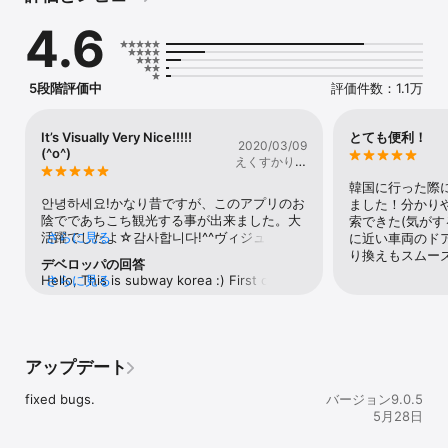
いないベクター基盤の路線図、速くなった応答速度、優れたユーザ
4.6
ビリティ、一目で有用な情報を見ることができるDashboard、よく
行くルートと出口などを保存することができるブックマーク機能を
追加しました。

5段階評価中
評価件数：1.1万
最新の路線図と関連情報を最適化されたUIで提供して最も良く、使
いやすさに優れた地下鉄情報サービスを無料で提供する「Subway 
Korea」地下鉄アプリは、韓国語、英語、日本語で提供されてお
It’s Visually Very Nice!!!!!
とても便利！
2020/03/09
り、iPhoneやiPadを完全にサポートします。

(^o^)
えくすかりぱ
ー
初めての訪問者だけでなく、都市の不慣れな地域を訪問する住民の
韓国に行った際
ために、誰もこのアプリでどこにでも行くことができます。あなた
안녕하세요!かなり昔ですが、このアプリのお
ました！分かり
の旅行をお楽しみください！

陰でであちこち観光する事が出来ました。大
索できた(気がす
活躍でしたよ☆감사합니다!^^ヴィジュアルが
さらに見る
に近い車両のド
• ソウル、釜山、大邱、大田、光州の最新地下鉄マップを提供

充実したMapで駅の発着とルート、電車の接
り換えもスムー
デベロッパの回答
• 日本語、英語、韓国語サポートサービス

近情報がコンパクトなのに一目で分かって使
Hello, This is subway korea :) First of all, 
さらに見る
Vector基盤の路線図: Vector基盤の路線図にどのようなズーム倍率
いやすいです。またソウルに行った時に活用
we'd like to thank you for your interest in 
でも鮮明な画質を提供

させてくださいね(๑>◡<๑)♡ハングルと日本
our service. Also, we really appreciate 
全路線図、駅周辺の詳細情報、リアルタイム交通情報、出口情報、
語も表記して下さっていて、勉強にもなる
your valuable opinion :) We're always in 
時刻表、乗り換え情報、料金情報などを提供

し、スマホで完結しているので楽に使えま
the process of developing our service, so 
ルート検索: 基本的なルート計算のほか、中間経由駅の設定, 簡単な
す。主観ですが、日本人はカナダラを覚えた
アップデート
feel free to tell us your opinion. We'd be 
総運行時間の計算が可能

方が地理を理解する良い機会になるのでこの
more than happy to hear from you. Thank 
最寄りの駅検索: 現在の位置から最寄りの駅を簡単に検索

ままの仕様で充分ですよ。カナダラ(가나다
fixed bugs.
you :)
バージョン9.0.5
アラーム設定し: 出発駅と到着駅にアラームを設定し、心配ない旅行
라)は覚えてしまえば簡単です。ただし、韓国
5月28日
が可能

語は奥深いです。カナダラが読めてもネイテ
ブックマーク: よく行く駅、よく利用するルートをブックマークをに
ィブのような発音と正しい意味をきちんと理