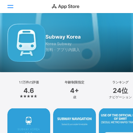
Today
Subway Korea
ゲーム
Korea Subway
無料 · アプリ内購入
アプリ
Arcade
検索
1.1万件の評価
年齢制限指定
ランキング
4.6
4+
24位
プラットフォーム
歳
ナビゲーション
iPhone
iPad
Mac
Vision