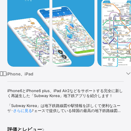
Watch
TV
iPhone、iPad
iPhone6とiPhone6 plus、iPad Air2などをサポートする完全に新し
く再誕生した「Subway Korea」地下鉄アプリを紹介します！

「Subway Korea」は地下鉄路線図や駅情報を詳しくて便利なユー
ザーインターフェースで提供している韓国の最高の地下鉄路線図ア
さらに見る
プリです。

今回の大規模なアップグレードでは、これまで多くのユーザーが望
評価とレビュー
んでいたリアルタイム運行情報、拡大縮小をしても全然損傷されて