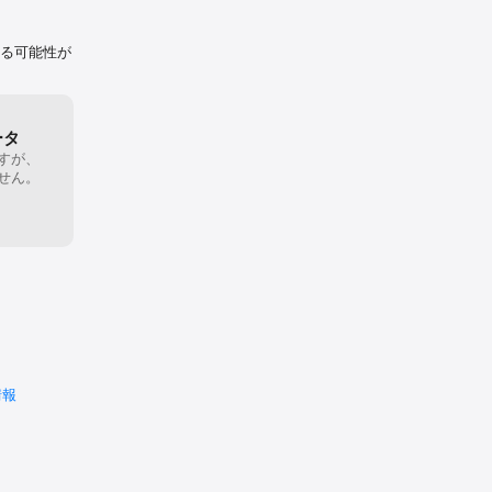
nks 
れる可能性が
m into 
racks.

ータ
すが、
せん。
our user 
. We 
having to 
 the 
g a 
情報
ination 
can be 