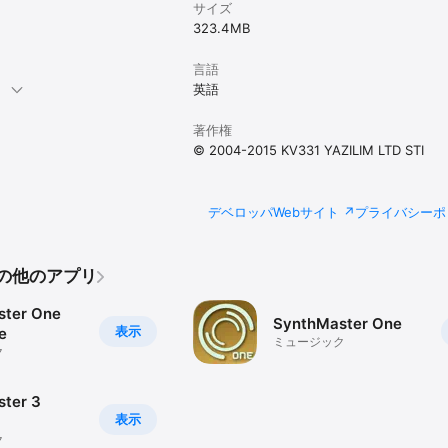
サイズ
323.4 MB
S

tem Supported: iOS 9

言語
orted: iPad4, iPhone 5 and above

。
英語
 iPad Air and above, iPhone6 and above
著作権
© 2004-2015 KV331 YAZILIM LTD STI
デベロッパWebサイト
プライバシーポ
のその他のアプリ
ster One
SynthMaster One
表示
e
ミュージック
ク
ter 3
表示
ク