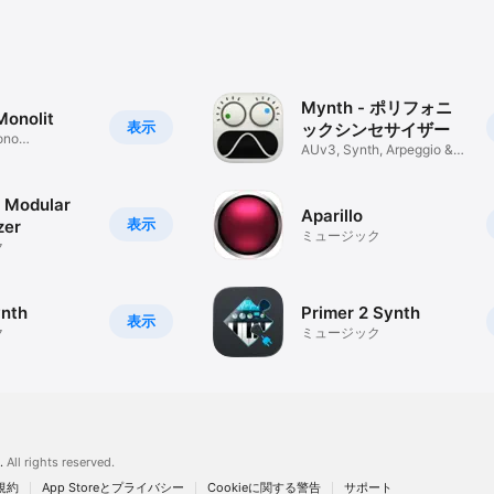
Mynth - ポリフォニ
onolit
表示
ックシンセサイザー
ono
AUv3, Synth, Arpeggio &
MIDI
- Modular
Aparillo
表示
zer
ミュージック
ク
ynth
Primer 2 Synth
表示
ク
ミュージック
.
All rights reserved.
規約
App Storeとプライバシー
Cookieに関する警告
サポート