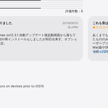
hat they've produced the one and only synth you'll ever need, but we'v
claim. In SynthMaster’s case, though, it’s one that rings true" MusicRada
評価件数：6
なりました
これも音
2019/06/10
 iOS is the MOBILE PLAYER VERSION of the award winning SynthMaster 
dj_uribo
users who prefer to use presets rather than designing their own sounds
ax os12.3.1 自動アップデート後起動画面から落ちて
あくまでも
ugh it is a preset based player, users can edit the following preset para
起動や再インストールもしましたが対応出来ず。オプショ
たもののみ
残念。
ーザープリ
ssigned by the sound designer

Mac版や
by the sound designer

を絞った
さらに見
s and send amounts

な。マイナ
and volumes

phony

h 100 factory presets. When users complete registration by entering th
y receive another 100 factory presets as a bonus!

ration, users can upgrade to the Pro version of the app by purchasing t
curs on devices prior to iOS15
via In-App-Purchase (IAP). With the Pro Upgrade all of the 800 factory p
 following features are unlocked:

changes they have made to the presets.

dditional preset banks via In-App-Purchase (IAP). We currently have 28