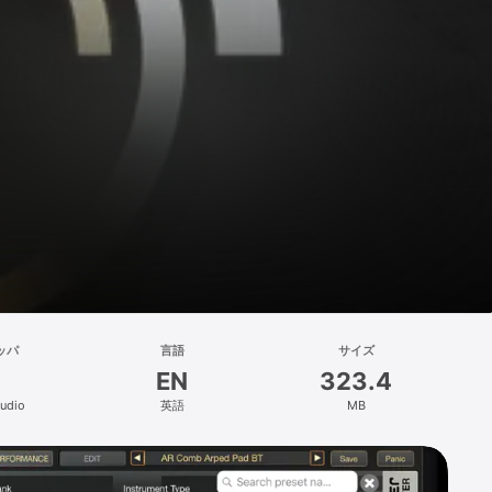
ッパ
言語
サイズ
EN
323.4
udio
英語
MB