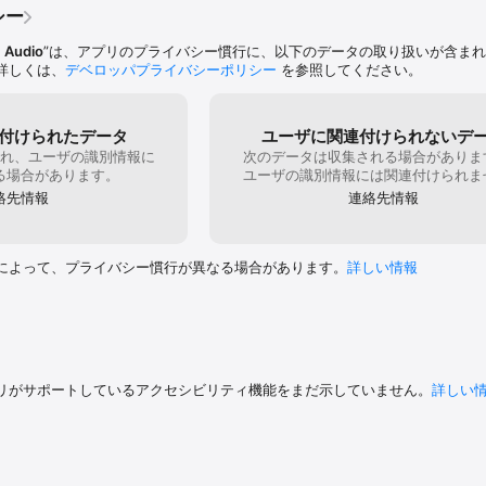
 that contain 1750 presets for various genres/styles.

シー
r users can download their previously purchased SynthMaster preset ba
 they don't have to purchase them again.

 Audio
”は、アプリのプライバシー慣行に、以下のデータの取り扱いが含ま
 users can export their own presets in SynthMaster v2.x and import the
詳しくは、
デベロッパプライバシーポリシー
を参照してください。
iPad using iTunes.

iOS supports AUv3, you can add multiple instrument instances to your t
付けられたデータ
ユーザに関連付けられないデ
れ、ユーザの識別情報に
次のデータは収集される場合がありま
る場合があります。
ユーザの識別情報には関連付けられま
iOS acts as an source/instrument in InterApp Audio. We demonstrate in 
絡先情報
連絡先情報
it to InterApp enabled DAW apps.

iOS acts as a source/instrument in AudioBus, with state saving enabled
によって、プライバシー慣行が異なる場合があります。
詳しい情報
r manual how to connect it to AudioBus enabled DAW apps.

eyboard with pitch and modulation wheels lets users play notes without 
 controller to their iPad. With its Scale functionality, it shows the users
with its Chord functionality the user can play a certain chord by pressin
リがサポートしているアクセシビリティ機能をまだ示していません。
詳しい
OS supports CoreMIDI and also virtual MIDI. It acts as a virtual MIDI dest
i input device, midi input channel, and receive midi beat clock settings 
Settings window.
