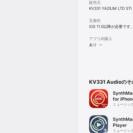
販売元
KV331 YAZILIM LTD STI
SYSTEM REQUIREMENT
Minimum Operating Sys
互換性
Minimum Hardware Supp
iOS 11.0以降が必要です
Recommended Hardware:
アプリ内購入
あり
KV331 Audio
SynthMa
for iPhon
ミュージッ
SynthMas
Player
ミュージッ