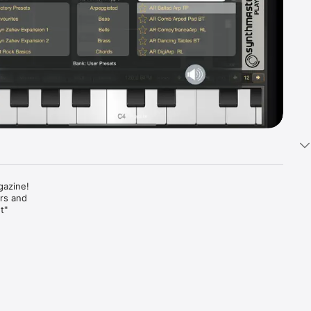
azine! 
s and 
" 
ty and a 