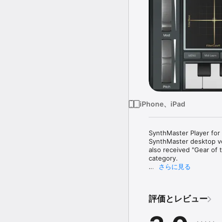
iPhone、iPad
SynthMaster Player for 
SynthMaster desktop ve
also received "Gear of
category.

さらに見る
SynthMaster has receiv
"SynthMaster: The most
評価とレビュー
"If ever there was a des
superb tone" Computer