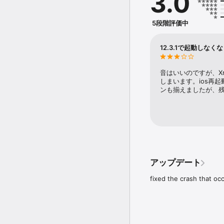
3.0
"Many developers say t
felt that was a dubious 
5段階評価中
INTRODUCTION

12.3.1で起動しなく
SynthMaster Player for
synthesizer.

It is targeted towards 
音はいいのですが、Xm
music production. Altho
しまいます。ios再
ンも揃えましたが、
1) 8 easy parameters a
2) 2 XY Pads assigned 
3) Effect bypass state
4) Layer bypass states 
5) Master volume, poly
The free app comes wit
and email addresses the
アップデート
After completing regist
fixed the crash that oc
"Factory Presets" bank 
are loaded and also the
1. Users can save the 
2. Users can purchase a