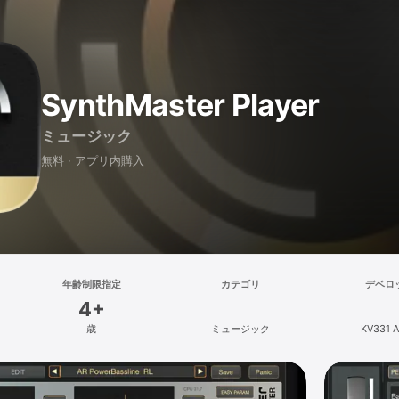
SynthMaster Player
ミュージック
無料 · アプリ内購入
年齢制限指定
カテゴリ
デベロ
4+
歳
ミュージック
KV331 A