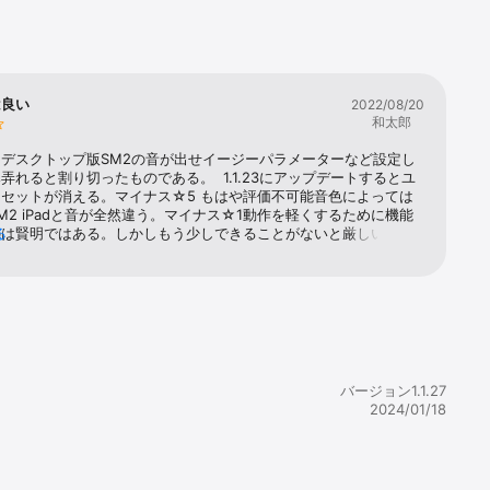
e always 
r

は良い
2022/08/20
software 
和太郎
 during 
デスクトップ版SM2の音が出せイージーパラメーターなど設定し
meters:

弄れると割り切ったものである。  1.1.23にアップデートするとユ
セットが消える。マイナス☆5 もはや評価不可能音色によっては
SM2 iPadと音が全然違う。マイナス☆1動作を軽くするために機能
のは賢明ではある。しかしもう少しできることがないと厳しいか
る
ス☆1
eir names 
he 
バージョン1.1.27
resets 
2024/01/18
 