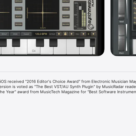
iOS received "2016 Editor's Choice Award" from Electronic Musician Mag
rsion is voted as "The Best VST/AU Synth Plugin" by MusicRadar reader
 the Year" award from MusicTech Magazine for "Best Software Instrument
ed very positive reviews from acclaimed music technology magazines:

 powerful softsynth you may not have heard of" Keyboard Magazine

ert island synth, SynthMaster is it, covering all sonic bases with authori
 Music Magazine
