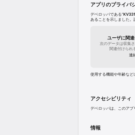
additional preset banks
アプリのプライバ
3. Existing SynthMaste
inside the app, so that
デベロッパである“
KV331
4. Existing SynthMaster
あることを示しました。
SynthMaster Player for 
AUv3

SynthMaster Player for 
ユーザに関連
次のデータは収集さ
INTERAPP AUDIO

関連付けられ
SynthMaster Player for 
連
manual how to connect 
AUDIOBUS

SynthMaster Player for 
使用する機能や年齢など
demonstrate in our use
BUILT-IN KEYBOARD

The built-in 2 octave k
connect an external MIDI
アクセシビリティ
notes on the scale, and 
single note.

デベロッパは、このアプ
MIDI SETTINGS

SynthMaster Player for i
情報
for other DAW apps. Mid
adjusted from the MIDI 