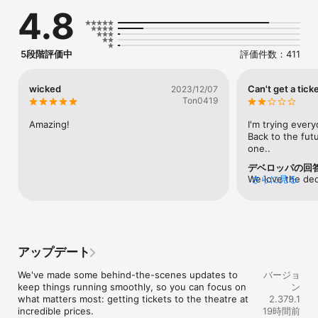
ス、メルボルンの劇場チケットも格安で購入可能

4.8
−−−−機能−−−−

TodayTixは今までのややこしい劇場チケットの購入方法を簡単で効
5段階評価中
評価件数：411
率的に実現しました。

詳細：

wicked
Can't get a tick
2023/12/07
−あなたの購入したチケットはベストプライス？心配無用！
Ton0419
TodayTixなら最大３０日前からの格安チケットを購入可能

-人気のオン・オフブロードウェイ作品の抽選に応募でフリーチケッ
Amazing!
I'm trying every
トやその他の特典をゲット！

Back to the fut
−Unlockオプションで超格安当日チケットを毎朝先着順で購入可能

one..
−待ち時間ゼロ　３０秒以内でチケット購入可能　もう列に並ぶ必
デベロッパの回
要ナシ！

We love the ded
さらに見る
−アラートシステムでチケット売り切れ作品が購入可能になり次
you get lucky so
第、リアルタイムですぐにお知らせ。当日格安券や抽選券の新着情
extremely limite
報もすぐにお届け

demand, especia
−VIP級のカスタマーサービス　フレンドリーかつユーザーに寄り添
as Back to the 
ったサービスが大好評

incredibly quick
−絶対安心のチケット購入アプリ　他社と違いブローカーを一切使
アップデート
rooting for you
わず劇場と直接チケットの取引で安心

sure your notifi
We've made some behind-the-scenes updates to 
バージョ
never miss the
−−−−口コミ−−−−

keep things running smoothly, so you can focus on 
ン
what matters most: getting tickets to the theatre at 
2.379.1
”劇場チケットを買う時のあのイライラを最大限に解消してくれるア
incredible prices.
19時間前
プリ” --ビジネスインサイダー
