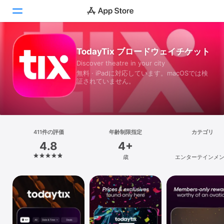
Today
TodayTix ブロードウェイチケット
Discover theatre in your city
ゲーム
無料 · iPadに対応しています。macOSでは検
証されていません。
アプリ
Arcade
検索
411件の評価
年齢制限指定
カテゴリ
4.8
4+
プラットフォーム
歳
エンターテインメ
iPhone
iPad
Mac
Vision