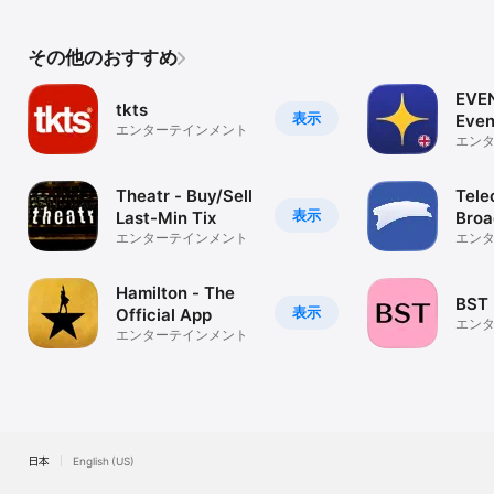
その他のおすすめ
EVEN
tkts
表示
Even
エンターテインメント
エン
Theatr - Buy/Sell
Tele
表示
Last-Min Tix
Bro
エンターテインメント
Tick
エン
Hamilton - The
BST 
表示
Official App
エン
エンターテインメント
日本
English (US)