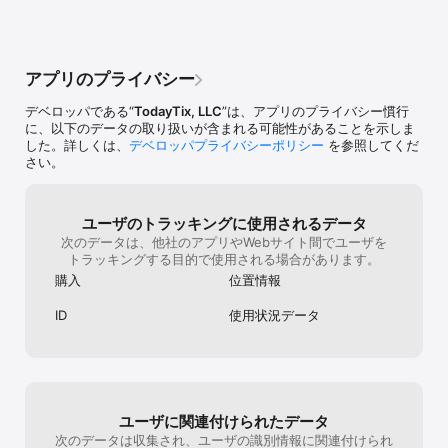
ブロードウェイチケット界のUber”　--フォーブス

”お金も時間もかけずにVIP気分”　--エンターテインメントウィーク
アプリのプライバシー
リー

デベロッパである“
TodayTix, LLC
”は、アプリのプライバシー慣行
"TodayTixはまさにNY旅行中の貴重な時間をTKTSに並んで時間を無
に、以下のデータの取り扱いが含まれる可能性があることを示しま
駄にしたくない旅行者のためのアプリ。そして入手できるかわから
した。詳しくは、
デベロッパプライバシーポリシー
を参照してくだ
ない当日券に振り回されるより前もって確実にチケットを確保した
さい。
い人のためのアプリだ” --フロマーズ
ユーザのトラッキングに使用されるデータ
次のデータは、他社のアプリやWebサイト間でユーザを
トラッキングする目的で使用される場合があります。
購入
位置情報
ID
使用状況データ
ユーザに関連付けられたデータ
次のデータは収集され、ユーザの識別情報に関連付けられ