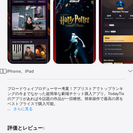
Watch
TV
iPhone、iPad
ブロードウェイプロデューサー考案！アプリストアでトップランキ
ングの今までなかった超簡単な劇場チケット購入アプリ。TodayTix
のアプリがあれば今話題の作品が一目瞭然。簡単操作で最高の席を
ベストプライスで購入可能。

さらに見る
ニューヨーク、オン・オフブロードウェイ発のTodayTixは現在ロン
ドン、ウェストエンドを始めシカゴ、ロサンゼルス、サンフランシ
スコ、ボストン、ワシントンD.C.、トロント、シアトル、フィラデ
評価とレビュー
ルフィア、コネチカット、ヒューストン、ダラス・フォートワー