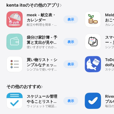
kenta itoのその他のアプリ
meek - 献立表・
Mel
表示
カレンダー
おこ
献立や料理を簡単・シ
カレ
ンプルに記録
＆収
単に
袋分け家計簿 - 予
スマ
表示
算と支出が見やす
ー 
いかけいぼ
使いすぎがすぐわかる
ジェ
シン
シンプルなかわいい袋
い！
ンダ
分け手帳型の家計簿
きる
買い物リスト - シ
ToD
表示
ンプルなチェック
dolf
リスト・メモ
シンプルで使いやすい
スケ
買い物メモ&見やすいか
管理
いものウィジェット
ダー&
その他のおすすめ
スケジュール管理
Rive
表示
やることリスト
プル
ToDo 縦型カレン
ウィジェットで確認し
スト
毎日
てアプリで毎日のToDo
集中
ダー
リストを管理
達成