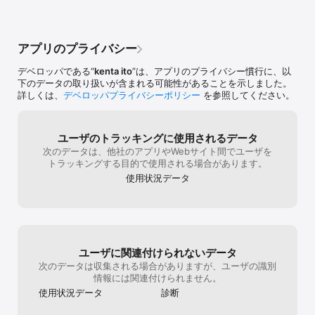
・ToDoリストのシェア（テキスト）

・３列表示への切り替え

・iCloudバックアップ

・バイブレーションON、OFF

アプリのプライバシー
・チェック済みのToDoを下に表示可能

・検索

デベロッパである“
kenta ito
”は、アプリのプライバシー慣行に、以
下のデータの取り扱いが含まれる可能性があることを示しました。
■課金コンテンツについて

詳しくは、
デベロッパプライバシーポリシー
を参照してください。
広告を非表示にする機能を買い切りの有料で提供しております。

アプリの再インストールや機種変更時は、アプリ内から「購入状態
を復元する」ボタンをタップすることで、無料で復元することがで
ユーザのトラッキングに使用されるデータ
きます。

次のデータは、他社のアプリやWebサイト間でユーザを
購入時と同じAppleIDでiPhoneにログインし復元を行ってください
トラッキングする目的で使用される場合があります。
使用状況データ
ユーザに関連付けられないデータ
次のデータは収集される場合がありますが、ユーザの識別
情報には関連付けられません。
使用状況データ
診断