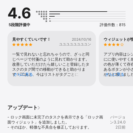
- リストごとにToDoをまとめることができる

4.6
- 仕事や買い物、予定などをリストごとに分けて見やすい

- 簡単にタスクが記録できるよう、できるだけシンプルな作り

- タスクの削除も１タップで可能！（チェック済みのタスクのみ）

- チェック済みのToDoを下に分けて表示

5段階評価中
評価件数：815
- テキストのサイズを変更したり、色々カスタマイズできる

- 予測ワードを利用すると、複数回同じものを入力する場合に１タ
ップで追加が可能になります

見やすくていいです！
ウィジェットが
2024/10/16
- iCloudバックアップが使えるので、万が一の場合でも安心です。

ユユユユユユユユン
※バックアップは手動で行う必要があります。

一覧で見れないと忘れちゃうので、ざっと同
アプリ内容はシ
使いやすいToDoリストとなっていますので、一度ご利用お願いしま
じページで付箋のように見れて助かります。
にに使いやすく
す！

改善していただけたら嬉しいこと登録したタ
の色が薄くて存
スクのタグ間での移動ができると助かりま
あるボタンが小
【機能一覧】

す！🙇‍♂️あと、今はリストがタグごとにしか選
さらに見る
かなと感じまし
さらに見る
・ToDoリストを作成

べないのがちょっと不便です。タグごとでは
ばタグに「買い物
・タグをチェックしてToDoを入力

なくやることを登録する時一つ一つにリスト
「牛乳」「卵」
・チェックしてチェックしたものがわかりやすく

を選べると、優先度がタグでわかりやすいま
todoリスト「
・ゴミ箱ボタンで不要なToDoリストを削除

ま、一つのジャンルのリストのみを表示でき
と設定したとして
・タグの追加・編集・削除

て使いやすくなるかなと思いました。
ィジェットで表
・タグの並び替え

れずtodoのみ
アップデート
・キーワードから予測表示

todoではなく
・ダークモード

ジェットがほし
- ロック画面に未完了のタスクを表示できる「ロック画
バージョ
・予測表示・非表示切り替え

の1/4は達成済
面ウィジェット」を追加しました。

ン3.24.0
・文字サイズの変更

ます。
- そのほか、軽微な不具合を修正しております。
2日前
・削除ボタンタップ時の動作切り替え
