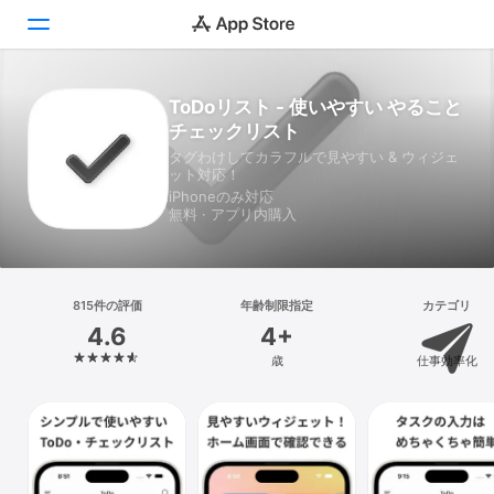
ToDoリスト - 使いやすい やること
Today
チェックリスト
ゲーム
タグわけしてカラフルで見やすい & ウィジェ
ット対応！
iPhoneのみ対応
アプリ
無料 · アプリ内購入
Arcade
検索
815件の評価
年齢制限指定
カテゴリ
4.6
4+
プラットフォーム
歳
仕事効率化
iPhone
iPad
Mac
Vision