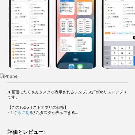
Watch
TV
iPhone
１画面にたくさんタスクが表示されるシンプルなToDoリストアプリ
です。

【このToDoリストアプリの特徴】

- 1画面にたくさんタスクが表示できる

さらに見る
- ウィジェットでもみやすくアプリを開かなくてもToDoの確認が可
能(iOS17からはウィジェットからタスクを完了することができる)

- タグは自由に変更できるので使いやすいようにカスタマイズでき
評価とレビュー
る
