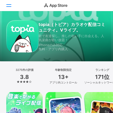
topia（トピア）カラオケ配信コミ
Today
ュニティ。Vライブ。
ゲーム
歌で友達探し。推しの歌い手に出会える。人
気楽曲が歌い放題！
iPhoneのみ対応
アプリ
無料 · アプリ内購入
Arcade
検索
3275件の評価
年齢制限指定
ランキング
3.8
13+
171位
プラットフォーム
アプリ内コントロール
ソーシャルネットワー
iPhone
iPad
Mac
Vision