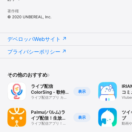
著作権
© 2020 UNBEREAL, Inc.
デベロッパWebサイト
プライバシーポリシー
その他のおすすめ
ライブ配信
IRI
表示
ColorSing - 歌特
コミ
化/高音質カラオケ
ライブ配信アプリ カラ
ンア
Vtu
オケJOYSOUND提携
しゃ
10万曲提供
Palmu(パルム)ラ
ツイ
表示
イブ配信！生放送
ブ
やライブを楽しむ
ライブ配信アプリ！ラ
動画
ジオ、生放送が楽しめ
ール
アプリ