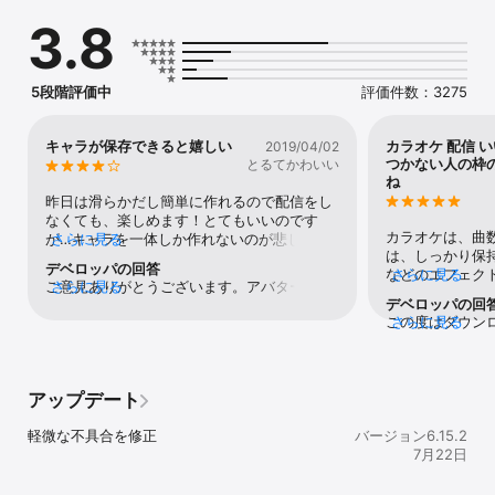
自分だけのオリジナルアバターを作成して、顔出しなしでカラオケ
3.8
配信も可能！

【カラオケ機能】

JOYSOUND・歌っちゃ王と提携、20,000曲以上が無料で歌い放
5段階評価中
評価件数：3275
題！

配信せずにカラオケだけ楽しむことも可能です。

さらに多彩なボイスエフェクト(声加工)や、歌い手の自分の声を即
キャラが保存できると嬉しい
カラオケ 配信 
2019/04/02
時にイヤホンに返して音程を確認できる「イヤモニ機能」など、

つかない人の枠
とるてかわいい
気軽にプロ気分を味わえたり、歌の練習にも最適です。

ね
カラオケ配信・練習だけでなく「歌投稿」機能で自分の歌ってみた
昨日は滑らかだし簡単に作れるので配信をし
音声を投稿することも可能です。

なくても、楽しめます！とてもいいのです
マイクがなくてもスマホひとつで本格カラオケの配信が誰でも簡単
カラオケは、曲
が…キャラを一体しか作れないのが悲しいで
さらに見る
に投稿・配信できます！

は、しっかり保
す。なのでキャラクターを沢山作れるように
デベロッパの回答
などのエフェク
さらに見る
なると嬉しいです。キャラは保存してから次
ご意見ありがとうございます。アバターにつ
さらに見る
【配信機能】

ンドが強めだっ
のキャラを作る時にそのキャラを消さないと
デベロッパの回
いては追加のアバター枠を現在検討中です。
スマホ1つで簡単にカラオケ配信！歌い手・VTuber・Vライバーとし
も難儀ですね。そ
いけないのでそれを解消して欲しいです！お
この度はダウン
さらに見る
横画面対応につきましては、ご意見を参考材
てデビューも！

大手 公認 に偏
願いします🙏それと、横画面に対応してくれ
して誠にありが
料に検討させていただきます！今後ともトピ
topiaはアプリ内でアバターを作って配信するため、顔出し・機材な
聴率が10分内2
ると嬉しいです！
くの貴重なご意
アをよろしくお願いします。
ど必要なくすぐに配信が可能です！

支援として初心者
います。この度
アバターは自由自在なカスタマイズが可能。

らず上の方に表
へ申し伝えさせ
アップデート
配信ではカラオケ機能を使ってカラオケ配信をしたり、雑談、声劇
す。あと、アー
考とさせていた
など同じ趣味の人と繋がれます！

ータが取れない
見、ご要望を頂
軽微な不具合を修正
バージョン6.15.2
最大12人まで参加できるコラボルーム機能で自宅にいながら大人数
機能を使って録
手数をお掛け致
7月22日
でカラオケを楽しむことも可能です。

らないと著察権
「customer_sup
イブ機能はあっ
でご連絡を頂け