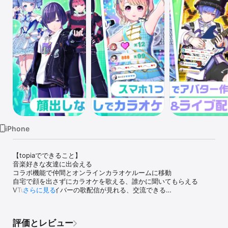
Watch
TV
iPhone
【topiaでできること】

音楽好きな友達に出会える

コラボ機能で仲間とオンラインカラオケルームに移動

自宅で顔を出さずにカラオケを歌える、誰かに聞いてもらえる

VTuber・Vライバーの歌配信が見れる、交流できる

さらに見る
歌い手の仲間に出会える

topiaは人気アーティスト最新曲からアニソン、ボカロまで幅広いジ
評価とレビュー
ャンルが無料で歌い放題！
