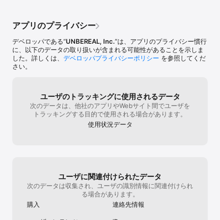
【視聴機能】

ックス(トピボッ
す。今後ともト
あなた好みの歌い手・VTuber・Vライバーがきっと見つかる！

10~150.初心者
上げます。
多くの人がカラオケ配信をしている為、自分の好きなアーティスト
イベントの時は
アプリのプライバシー
を歌っているライバーを見つけるチャンス！

が、通常時の獲得
配信ではコメントやギフトで一緒に盛り上がったり、歌唱リクエス
界の平均と思われ
デベロッパである“
UNBEREAL, Inc.
”は、アプリのプライバシー慣行
ト機能で好きな歌を歌ってもらったりとライバーと視聴者が一緒の
た方がいいと思
に、以下のデータの取り扱いが含まれる可能性があることを示しま
空間で盛り上がれるのが特徴です！

いと思いますが
した。詳しくは、
デベロッパプライバシーポリシー
を参照してくだ
げられる実際4
さい。
〇topiaはこんな人におすすめ

合は、今の収集
・自宅にいながらカラオケしたい人

ンの場合は、モチ
・自分の歌をたくさんの人に聞いてもらいたい人

日/10回がいい
・スマホ1つで歌い手、VTuber、Vライバーデビューしたい人

ザーの問題です
ユーザのトラッキングに使用されるデータ
・音楽仲間と繋がりたい人

トなど、チーム
次のデータは、他社のアプリやWebサイト間でユーザを
・通信料をかけずに配信活動をしたい人

の派閥 チーム
トラッキングする目的で使用される場合があります。
・歌い手、VTuber、Vライバーを見たい人

の人は入りづら
使用状況データ
・アバター、キャラクター作成、デコレーション、コーディネート
試行錯誤されて
が好きな人
は言いませんが
いと思います。
なく、配信へ行
変忙しく且つ、
れているので難
ユーザに関連付けられたデータ
してください。
次のデータは収集され、ユーザの識別情報に関連付けられ
ーの為の書き込
る場合があります。
等ではございま
になり、適切な
購入
連絡先情報
す。