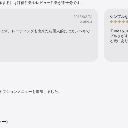
示するには評価件数やレビュー件数が不十分です。
シンプル
2013/03/31
p_and_a
いです。レーティングも出来たら個人的にはカンペキで
iTune
プルさが
と更にあ
オプションメニューを追加しました。
シー