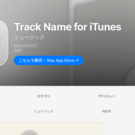
Track Name for iTunes
ミュージック
Macのみ対応
無料
こちらで表示：
Mac App Store
カテゴリ
デベロッパ
ミュージック
feb19