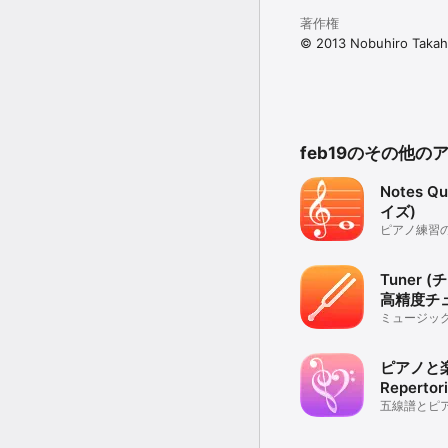
著作権
© 2013 Nobuhiro Takah
feb19のその他の
Notes Q
イズ)
ピアノ練習
ーニング
Tuner (
高精度チ
プリ
ミュージッ
ピアノと
Reperto
トリーズ)
五線譜とピ
リ。譜読み
も強くなる