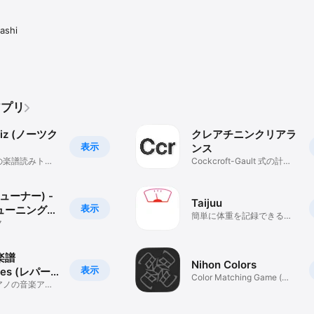
ashi
アプリ
uiz (ノーツク
クレアチニンクリアラ
表示
ンス
の楽譜読みトレ
Cockcroft-Gault 式の計算
機
チューナー) -
Taijuu
表示
ューニングア
簡単に体重を記録できるア
ク
プリ
楽譜
Nihon Colors
表示
ries (レパー
Color Matching Game (色
アノの音楽アプ
の神経衰弱)
初見やリズムに
。