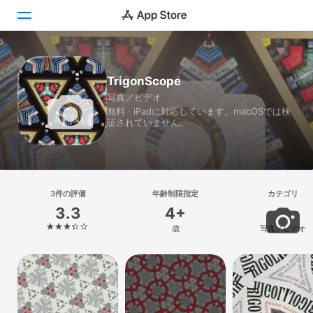
Today
TrigonScope
写真／ビデオ
ゲーム
無料 · iPadに対応しています。macOSでは検
証されていません。
アプリ
Arcade
検索
3件の評価
年齢制限指定
カテゴリ
3.3
4+
プラットフォーム
歳
写真／ビデオ
iPhone
iPad
Mac
Vision