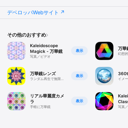
デベロッパWebサイト
その他のおすすめ
Kaleidoscope
万華
表示
Magick - 万華鏡
幻想
写真／ビデオ
万華鏡レンズ
360t
表示
ランダム再生で無限に
イメ
変化する万華鏡
トを
リアル華麗度カメ
Kale
表示
ラ
Clas
手軽に万華鏡
写真