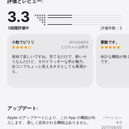
評価とレビュー
画面中央下のカメラのアイコンをタップすると、画像が保存できま
す。

3.3
画像をTwitterやFacebookで共有することもできます。
（FacebookはiOS 6のみ）

iPhone, iPad両方に対応しています。iOS 5以上が必要です。

5段階評価中
評価件数：3
Retinaディスプレイ搭載機種で最高の結果が得られます。

（保存画像の解像度はディスプレイの解像度に依存します）
小粒でピリリ
素敵です。
2010/08/05
たけちゃん@東京
単純で楽しいですね。見てるだけで、酔いそ
余計な機能が無
うなんだけど、そのドラっギーな所が魅力。
です。
合コンでちょっと使えるネタとしても最適か
も。
アップデート
Apple のアップデートにより、この App の機能が向
バージョン
上します。 新しく追加される機能はありません。

4.0
2017/06/05