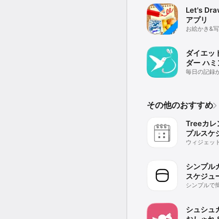
Let's D
アプリ
お絵かき&
文字入れ
ダイエッ
ダー 
毎日の記録
功のカギ! 
録を継続
その他のおすすめ
Treeカ
プルスケ
の人気カ
ウィジェッ
じゅーる表
ーアプリ
シンプル
スケジュ
帳・予定
シンプルで
るカレンダ
シュシュカ