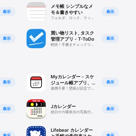
メモ帳 シンプルなメ
表示
表示
モ＆書きやすい
フォルダ、ロック、ウィジ
ェットが使えるメモアプリ
買い物リスト, タスク
表示
表示
管理アプリ - T-ToDo
軽快！手書きチェックリス
トアプリ
Myカレンダー - スケ
表示
表示
ジュール帳アプリ、予
定表かれんだー
連携不要！壁紙が設定でき
るカレンダーアプリ！シフ
ト管理や写真
Jカレンダー
表示
表示
祝日や六曜表示の写真付き
シンプルなスケジュール手
帳アプリ
Lifebear カレンダー
表示
表示