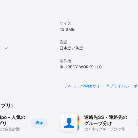
サイズ
43.6 MB
言語
。
日本語と英語
著作権
© URECY WORKS LLC
デベロッパWebサイト
プライバシーポ
アプリ
po - 人気の
連絡先SS - 連絡先の
表示
プリ
グループ分け
だけ自動計測、
指１本でグループ分け電話
トにも対応
帳アプリ