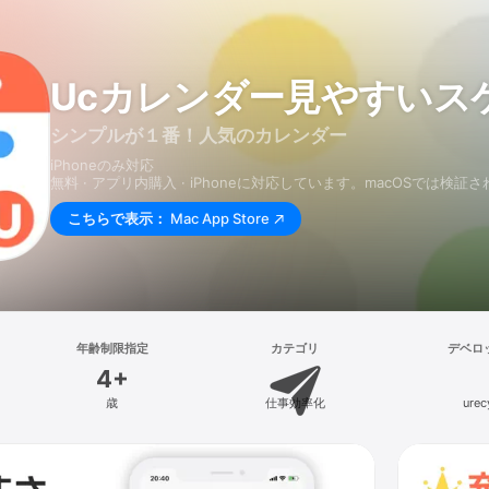
Ucカレンダー見やすいス
シンプルが１番！人気のカレンダー
iPhoneのみ対応
無料 · アプリ内購入 · iPhoneに対応しています。macOSでは検
こちらで表示：
Mac App Store
年齢制限指定
カテゴリ
デベロ
4+
歳
仕事効率化
urec