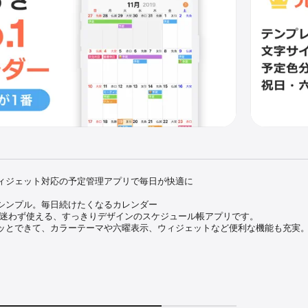
ィジェット対応の予定管理アプリで毎日が快適に

シンプル。毎日続けたくなるカレンダー

も迷わず使える、すっきりデザインのスケジュール帳アプリです。

ッとできて、カラーテーマや六曜表示、ウィジェットなど便利な機能も充実。
pp Storeでも高評価の無料カレンダーアプリです。

月表示・日表示」カレンダー

シンプルな操作性」

ィジェット」対応でいつでも予定チェック (iOS17以上)
