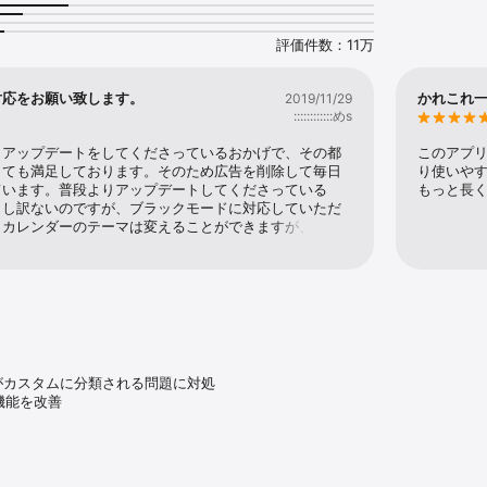
滅など）を自動表示

モ入力」機能

ベントにも対応

評価件数：11万
で好みにカスタマイズ

かれんだー」アプリとしても人気！

対応をお願い致します。
かれこれ
2019/11/29
::::::::::::めs
を探している



りアップデートをしてくださっているおかげで、その都
このアプ
予定をまとめたい

とても満足しております。そのため広告を削除して毎日
り使いや
サッと確認したい

ています。普段よりアップデートしてくださっている
もっと長
カレンダーを使いたい

申し訳ないのですが、ブラックモードに対応していただ
？カレンダーのテーマは変えることができますが、カレ


白のため、夜などの暗い環境では少々眩しく感じる時が
ます

モードに対応でなくも、日付のところを黒に変更するこ
レンダーやイベントの並び替えが可能です
良する、というのでもよろしいかもしれません。以上が
この場でこのように自分の要求を伝える形になってしま
ん。ご検討よろしくお願い致します。
色がカスタムに分類される問題に対処

機能を改善