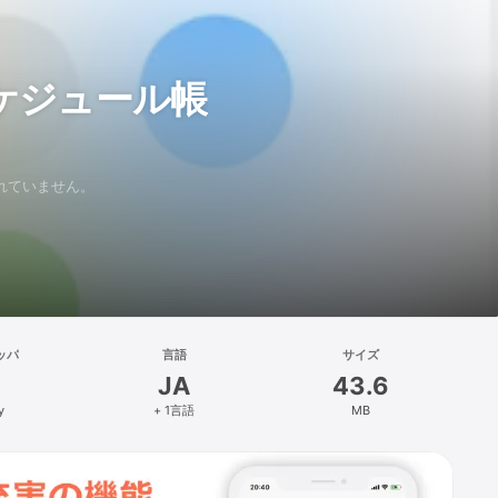
ケジュール帳
証されていません。
ッパ
言語
サイズ
JA
43.6
y
+ 1言語
MB