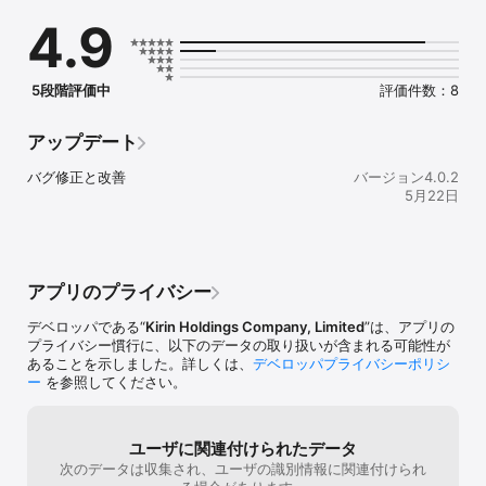
チームで健康ポイントを競い合ったり。健康を通じて、コミュニケ
4.9
ーションも増えていく。

「WellWa（ウェルワ）」は、自分ひとりではなく、みんなで輪にな
って

5段階評価中
評価件数：8
健康を目指すための新たな仕組みを、ぜひご活用ください。

--------

アップデート
特徴①　日々の健康記録とMyデータ

運動、睡眠、食事、飲酒、体重など、日々の健康記録が可能です。
バグ修正と改善
バージョン4.0.2
日々の生活のア中でどのくらいの健康行動を実現できているかを、
5月22日
簡単に確認することが可能です。

特徴②　ポイントが貯まる、商品が買える

毎日表示されるデイリーミッションをクリアするをポイントが獲得
できます。貯まったポイントは、健康商品の購入に１ポイント１円
アプリのプライバシー
相当として利用可能です。

デベロッパである“
Kirin Holdings Company, Limited
”は、アプリの
特徴③　豊富なチーム対抗イベントの実施

プライバシー慣行に、以下のデータの取り扱いが含まれる可能性が
ウォーキング、適正飲酒や免疫ケアなど、キリン独自開発の健康イ
あることを示しました。詳しくは、
デベロッパプライバシーポリシ
ベントに本アプリから参加可能です。

ー
を参照してください。
特徴④　部署別健康比較

自分だけでなく、部署単位での健康記録の比較が表示。自身の健康
ユーザに関連付けられたデータ
取り組みの参考に、皆の健康行動を確認してみましょう。

次のデータは収集され、ユーザの識別情報に関連付けられ