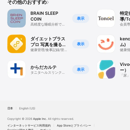
その他のおすすめ
BRAIN SLEEP
特定
表示
COIN
導/T
高精度な睡眠分析で睡
(対
会員
眠改善、眠りがコイン
に変わる、睡眠アプリ
ダイエットプラス
ken
表示
プロ 写真を撮るだ
ム)
けで管理栄養士と
健康管理/食事記録/管理
健康
栄養士
ック
健康管理
Viv
からだカルテ
表示
ー）
タニタヘルスリンクの
リン
「尿
健康管理アプリ
状態
目を
日本
English (US)
Copyright © 2026
Apple Inc.
All rights reserved.
インターネットサービス利用規約
App Storeとプライバシー