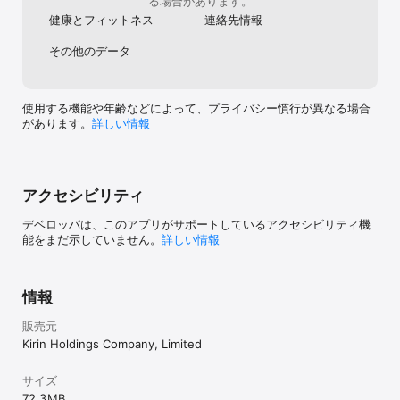
る場合があります。
--------

【こんな人におすすめです】

健康とフィットネス
連絡先情報
なんとなく健康に不安がある方

日常でできる健康行動をやりたい方

その他のデータ
気軽に始められる健康行動をやりたい方

ストイック過ぎない健康行動をやりたい方

栄養バランスやカロリー計算を簡単に行いたい方

使用する機能や年齢などによって、プライバシー慣行が異なる場合
チームで健康を目指し、モチベーションを高めたい方

があります。
詳しい情報
健康ポイントを貯めて商品と交換したい方
アクセシビリティ
デベロッパは、このアプリがサポートしているアクセシビリティ機
能をまだ示していません。
詳しい情報
情報
販売元
Kirin Holdings Company, Limited
サイズ
72.3 MB