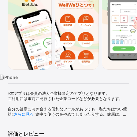
Watch
TV
iPhone
※本アプリは会員の法人企業様限定のアプリとなります。

ご利用には事前に発行された企業コードなどが必要となります。

自分の健康に向き合える便利なツールがあっても、私たちはつい億
劫になったり、途中で使うのをやめてしまったりする。健康は、意
さらに見る
識だけでなく、つよい意志も必要でした。

そんな壁を乗り越えるひとつの方法が、「みんなでやる」ことで
す。

評価とレビュー
まわりの目が、モチベーションに。家族や仲間と励まし合えたり、