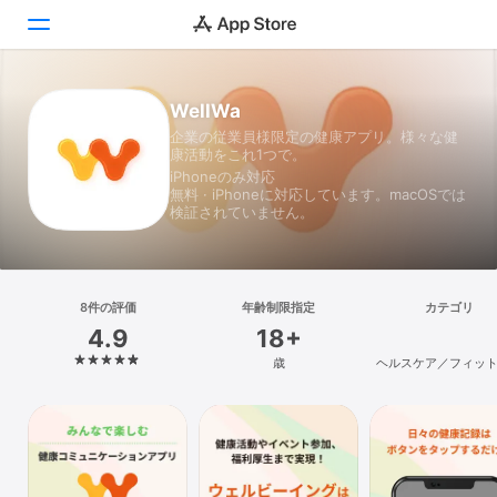
Today
WellWa
企業の従業員様限定の健康アプリ。様々な健
康活動をこれ1つで。
ゲーム
iPhoneのみ対応
無料 · iPhoneに対応しています。macOSでは
アプリ
検証されていません。
Arcade
検索
8件の評価
年齢制限指定
カテゴリ
4.9
18+
プラットフォーム
歳
ヘルスケア／フィッ
iPhone
iPad
Mac
Vision