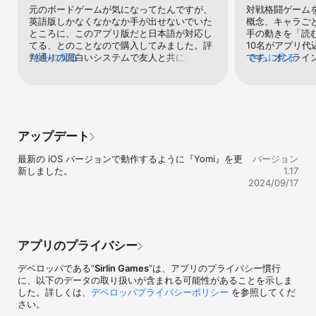
web版とプラットフォーム横断的な対戦が可能

元のボードゲームが気になってたんですが、
対戦格闘ゲーム
･オンラインランキング: Studentランクから始まり、Masterランク
英語版しかなくなかなか手が出せないでいた
概念、キャラご
へと昇格していく

ところに、このアプリ版だと日本語が対応し
手の動きを「読む
･あなたのプレイをリプレイ保存可能、またトップランカーを含めた
てる、とのことなので購入してみました。評
10名がアプリ代
全てのプレイヤーのリプレイを観戦可能

判通りの面白いシステムで友人と共に対戦を
さらに見る
です。オンライン
さらに見る
･Yomiは英語版、フランス語版、ドイツ語版が、各言語のApp 
楽しんでます。バグの報告ですが、キャラク
ー)、日本語対
Storeで購入可能です

ター「ラム」で「ポーカーフラリッシュ」を
CPUと練習。
行おうとするのですが、選択が出来ず、能力
ームデザイナー
メーカーのSirlin Gamesは Puzzle Strike, Flash Duel, Pandante と
が他のキャラよりも少ない状態で戦うハメに
て戦術・戦略も
いうゲームも開発しています。

なります。
ムファン、ボー
ン両方にお勧め
アップデート
FacebookやTwitterでSirlinGamesをフォロー:

wikiがあるの
www.facebook.com/SirlinGames

参考にどうぞ。
最新の iOS バージョンで動作するように『Yomi』を更
バージョン
@SirlinGames

新しました。
1.17
2024/09/17
卓上版の通販はこちら: www.sirlingames.com
アプリのプライバシー
デベロッパである“
Sirlin Games
”は、アプリのプライバシー慣行
に、以下のデータの取り扱いが含まれる可能性があることを示しま
した。詳しくは、
デベロッパプライバシーポリシー
を参照してくだ
さい。