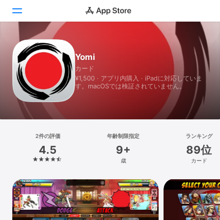
Today
Yomi
カード
ゲーム
¥1,500 · アプリ内購入 · iPadに対応していま
す。macOSでは検証されていません。
アプリ
Arcade
検索
2件の評価
年齢制限指定
ランキング
4.5
9+
89位
プラットフォーム
歳
カード
iPhone
iPad
Mac
Vision