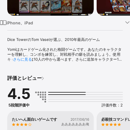
Watch
TV
iPhone、iPad
Dice TowerのTom Vaselが選ぶ、2010年最高のゲーム

Yomiはカードゲーム化された格闘ゲームです。あなたのキャラクタ
ーを理解し、コンボを練習し、対戦相手の癖を読みましょう。使用
キャラクターは10人の中から選べます、さらに追加キャラクター10
さらに見る
人をApp内で購入することが可能です。

YomiはストリートファイターⅡのような格闘ゲームにおける心理戦
評価とレビュー
の部分を抽出しています。Yomiの開発者はストリートファイターⅡ 
HD Remixのリードデザイナーであり、なおかつトーナメントプレイ
4.5
ヤーの一人として長年格闘ゲームに関わってきました。Yomiそれ自
体も戦略カードゲームとして何年にも渡ってトーナメントが開催さ
れています。では、練習しましょう！

5段階評価中
評価件数：2
･10キャラクターのデッキ(さらに追加10キャラが購入可能)

･AIの対戦相手、少々手強いAIも

･多くのAIと連戦するサバイバルモード

たいへん面白いゲームです
必殺技コマンド
2017/06/16
･初心者のためのチュートリアル

あああああああ俺
･オンラインプレイでは、www.fantasystrike.com でプレイ可能な