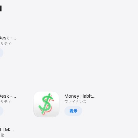
d
Desk -
Planner
ィリティ
Desk -
Money Habit
Planner
ィリティ
Tracker: How
ファイナンス
Much?
表示
eLLM:
e AI Chat
率化