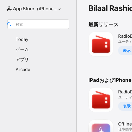
Bilaal Rashi
（iPhone向け）
最新リリース
検索
Radio
Today
Show 
ユーテ
ゲーム
表示
アプリ
Arcade
iPadおよびiPhone
Radio
Show 
ユーテ
表示
Offlin
Privat
仕事効