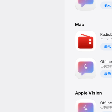
表示
Mac
Radio
Show 
ユーテ
表示
Offlin
Privat
仕事効
表示
Apple Vision
Offlin
Privat
仕事効