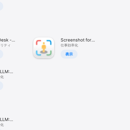
Desk -
Screenshot for
Planner
ィリティ
Street View
仕事効率化
表示
eLLM:
e AI Chat
率化
eLLM:
e AI Chat
率化