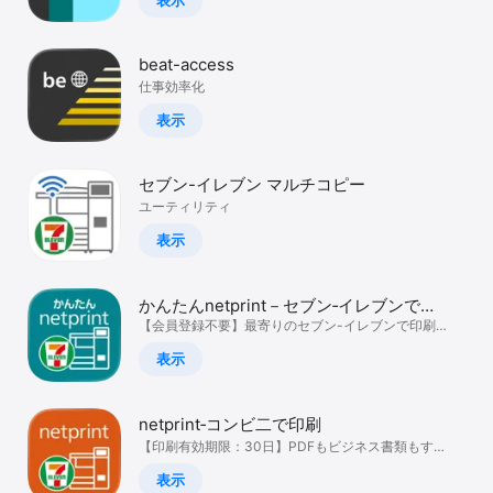
beat-access
仕事効率化
表示
セブン-イレブン マルチコピー
ユーティリティ
表示
かんたんnetprint－セブン‐イレブンでか
んたん印刷
【会員登録不要】最寄りのセブン-イレブンで印刷
できます！
表示
netprint‐コンビ二で印刷
【印刷有効期限：30日】PDFもビジネス書類もすぐ
プリント
表示