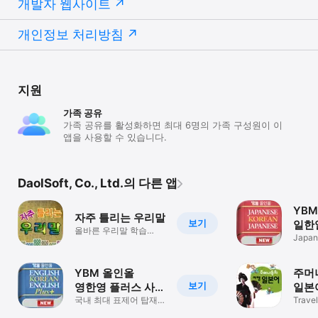
개발자 웹사이트
개인정보 처리방침
지원
가족 공유
가족 공유를 활성화하면 최대 6명의 가족 구성원이 이
앱을 사용할 수 있습니다.
DaolSoft, Co., Ltd.의 다른 앱
YB
자주 틀리는 우리말
보기
일한일
올바른 우리말 학습
JpKo
Japan
프로그램
Japan
YBM 올인올
주머
보기
영한영 플러스 사전
일본어
- EKE DIC
국내 최대 표제어 탑재
Conv
Trave
(약 44만 실표제어)
Japan