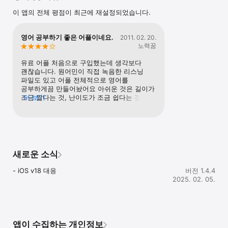
잠입하고, 라울을 사랑하지만 추한 얼굴을 본 후에도 자신에게 
이 앱의 전체 평점이 최근에 재설정되었습니다.
연민을 가져 주는 크리스틴의 키스에 오페라의 유령은 자신의 
사랑이 이루어질 수 없는 것임을 알고 두 사람을 위해 쓸쓸히 
사라진다.

영어 공부하기 좋은 어플이네요.
2011. 02. 20.
노력꿈
- 프로그램

1. 수준에 따라 골라 읽는 재미가 있다. 초보자를 위한 350단어 
유료 어플 처음으로 구입했는데 생각보다 
수준에서 중고급자를 위한 1,000단어 수준까지 5단계 구성. 

괜찮습니다. 원어민이 직접 녹음한 리스닝 
2. 영어의 맛과 멋을 읽는다. 이 프로그램은 단계별로 효과적인 영어 
파일도 있고 어플 전체적으로 영어를 
읽기 요령과 영문 고유의 참맛을 느낄 수 있는 장치가 곳곳에 포진. 

공부하게끔 만들어놨어요 아쉬운 것은 길이가 
3. 읽기만 해도 영어의 키가 쑥쑥 -- 영어표현 및 문법에 대한 친절한 
조금 짧다는 것, 난이도가 조금 쉽다는 것인데 
더 보기
설명, 어휘 학습과 매 페이지 펼쳐지는 멋진 그림들까지 어디 
그 부분은 차후 좀 더 업데이트 해주시면 
한군데도 소홀함 없다.

좋겠네요~
4. 체계적인 듣기 학습까지. 여기에다 권말 특별부록 ‘리스닝 
도우미’를 곁들여 읽기에서 그치지 않고 체계적인 듣기 학습까지 
아우른다. 

5. 전문 미국 성우들의 생동감 넘치는 원음을 포함하였다.
새로운 소식
- iOS v18 대응
버전 1.4.4
2025. 02. 05.
앱이 수집하는 개인정보