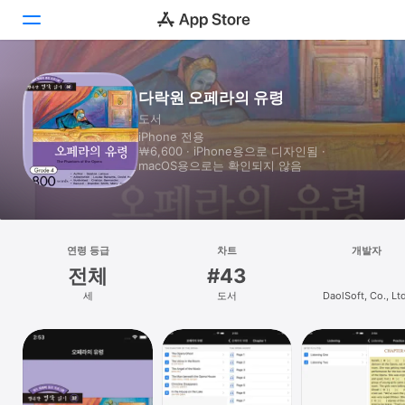
투데이
다락원 오페라의 유령
도서
게임
iPhone 전용
￦6,600 · iPhone⁠용으로 디자인됨 ·
앱
macOS⁠용으로는 확인되지 않음
Arcade
검색
연령 등급
차트
개발자
전체
#43
플랫폼
세
도서
DaolSoft, Co., Ltd
iPhone
iPad
Mac
Vision