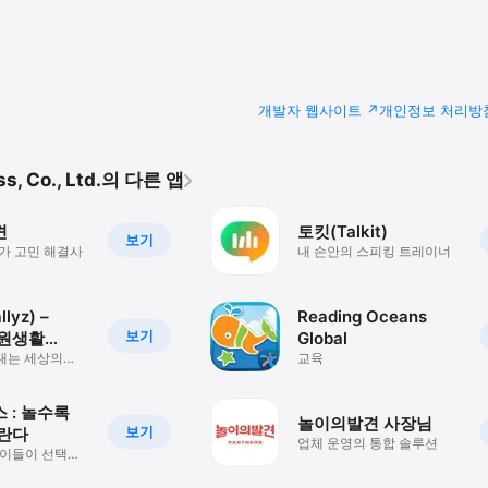
개발자 웹사이트
개인정보 처리방
s, Co., Ltd.의 다른 앱
견
토킷(Talkit)
보기
가 고민 해결사
내 손안의 스피킹 트레이너
lyz) –
Reading Oceans
보기
학원생활
Global
내는 세상의
교육
서비스
 : 놀수록
놀이의발견 사장님
보기
란다
업체 운영의 통합 솔루션
아이들이 선택한
, 웅진빅박스!