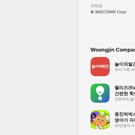
저작권
© BAECOMM Corp
Woongjin Compas
놀이의발
우리 가족 여
랠리즈(Ral
간편한 
플랫폼
간편하게 끝
모든 학원 
웅진빅박스
영어가 자
30만명의 
영어 학습 앱