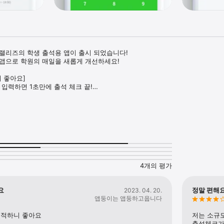
랠리즈의 학생 출석용 앱이 출시 되었습니다!

앱으로 학원의 매일을 새롭게 개선하세요!

 좋아요]

 입력하면 1초만에 출석 체크 끝!

부모님께 출석 알림까지 전송 완료!  

편리한 UI로 불편함 제로!

은 덜어낸 새로운 서비스를 무료로 즐겨보세요!

 랠리즈에서 학원을 운영하셔야 서비스 이용이 가능합니다. 스토어에서 '랠리즈'
4개의 평가
요
정말 편해요
2023. 04. 20.
앱둥이는 앱둥하고웁니다
쾌적하니 좋아요
저는 소규모
출석체크가