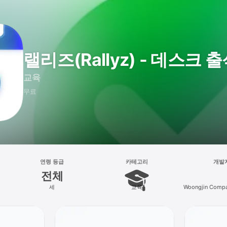
랠리즈(Rallyz) - 데스크 
교육
무료
연령 등급
카테고리
개발
전체
세
교육
Woongjin Compas