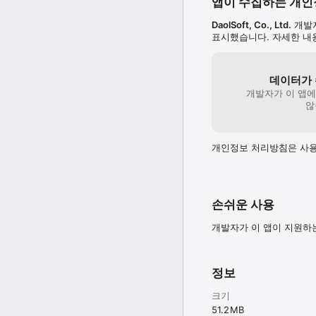
앱이 수집하는 개
◑ English:

▶ Expressions commonly
DaolSoft, Co., Ltd.
개발자
표시했습니다. 자세한 
Expressions commonly us
Common expressions in 
데이터가 
With this app you can pr
개발자가 이 앱
- the basic essential exp
않
- useful expressions cla
- expressions through p
개인정보 처리방침은 사용
▣ Features:

- professional audio pr
- Customizing language 
- Auto play option for 
- support the bookmark 
손쉬운 사용
※ If you have any prob
개발자가 이 앱이 지원하
I would appreciate any 
◑ Japanese:

정보
◉よく通じる必修表現-4ヶ
크기
▣ 紹介

51.2 MB