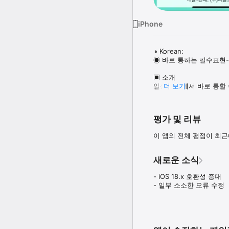
iPhone
◑ Korean:

◉ 바로 통하는 필수표현-
▣ 소개

일상 생활에서 바로 통할 
더 보기
- 일상 생활에서 자주 쓰
있습니다.

- 13개의 Category
평가 및 리뷰
- 재미 있는 그림을 통해
이 앱의 전체 평점이 최
▣ Program

- 일상 생활 필수 표현 4
- 4개국 언어 중, 기본언
새로운 소식
- 기본 언어 발음 자동 재
- 책갈피(북마크) 기능 지
- iOS 18.x 호환성 증대

- 일부 소소한 오류 수정
※ 사용하시다가 문제점이 발
보내주십시오.

보내주신 의견들을 신중히