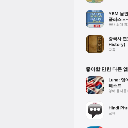
프로그램
-支持四个语种选择设定功
-支持基本语言发音自动播
YBM 올
-支持书签功能

플러스 사전
※ 使用过程中若发现问题或对本
DIC
국내 최대 표
您的宝贵意见我们会慎重考
44만 실표제
개발•판매: 다올소프트
중국사 연표
History)
교육
좋아할 만한 다른 앱
Luna: 
테스트
영어 동사를
Hindi Ph
교육