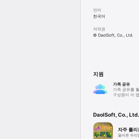
日常生活でよく通じる必修表
- 日常生活でよく通じる
언어
- 13個の主題の状況に
한국어
- 面白い挿絵で表現内容
▣ Program

저작권
- 、 日常生活の基本的
© DaolSoft, Co., Ltd.
- 4ヶ国語の中で基本言
- 基本言語の発音の自動
- ブックマークの機能を
※ ご使いの上、問題点
(master@daolsoft
지원
◑ Chinese:

가족 공유
◎沟通必备常用表现-四国
가족 공유를 
구성원이 이 앱
▣ 介绍

能直接用于沟通的必备交际
-本书包含最常用的句型表
DaolSoft, Co., L
-共设有13个实用场景,
-配备有趣的图像材料,易
자주 틀리
▣ Program

올바른 우리
-提供四国语言(英中日韩)1