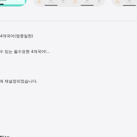
4개국어(영중일한) 

수 있는 필수표현 4개국어!

이는 기초 필수 표현을 4개국(영어/중국어/일본어/한국어) 원어민 발음과 함께 
 주제별로 상황에 맞는 표현을 쉽게 찾아서 익힐 수 있습니다.

 표현 내용을 연상하며 학습할 수 있습니다.

근에 재설정되었습니다.
개국어(영어/한국어/중국어/일본어) 100% 원어민 발음 지원

어 선택 설정기능 지원

생 옵션

원

생되거나 프로그램에 관한 의견이 있으면 e메일(master@daolsoft.com)을
 고려하여 차기 업데이트 버전에 반영하도록 하겠습니다.
