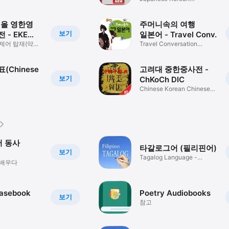
Japanese DIC
能

放选择功能

인올 영한영
주머니속의 여행
보기
 - EKE
일본어 - Travel Conv.
系统有何建议,请发邮件至:master@daolsoft.com

제어 탑재(약
Travel Conversation
虑,并在今后新版本中进一步完善。

어)
Japanese
(Chinese
고려대 중한중사전 -
보기
ChKoCh DIC
Chinese Korean Chinese
DIC
영어 동사
타갈로그어 (필리핀어)
보기
Tagalog Language -
 배우다
Filipino
rasebook
Poetry Audiobooks
보기
참고