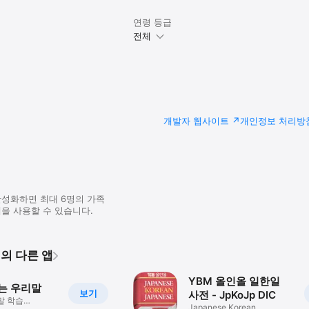
現 4ヶ国語!

基本的な表現を4ヶ国(英語、中国語、日本語、韓国語)のネーティブの発音が習
연령 등급
ぴったりな表現を手軽に探して学習することができる。

전체
を連想して学習することができる。.

な表現、4ヶ国(英語、中国語、日本語、韓国語)をネーティブの発音で聞く。

語の設定機能をサポート。

再生オプション機能。

サポート。

개발자 웹사이트
개인정보 처리방
やプログラムに関するご意見などがありましたら、 問い合わせまで
.com)ご連絡をお願い致します。

语言对照(英中日韩)

활성화하면 최대 6명의 가족
을 사용할 수 있습니다.
用语便携书-四国语言对照本!

现,并配有四国(英中日韩)原声发音,能达到共同学习的目的。

td.의 다른 앱
目录清晰,便于学习者查询并掌握该场景常用表现。

于联想到实际场景,并能轻松掌握相应句型。

YBM 올인올 일한일
는 우리말
보기
사전 - JpKoJp DIC
말 학습
00%原声发音

Japanese Korean