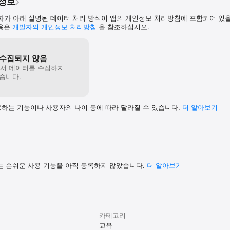
인정보
 used in 4 languages 

가 아래 설명된 데이터 처리 방식이 앱의 개인정보 처리방침에 포함되어 있을
내용은
개발자의 개인정보 처리방침
을 참조하십시오.
ed in daily life in multi-language (English, Chinese, Japanese, Korean)
4 different languages! 

수집되지 않음
actice:

에서 데이터를 수집하지
ressions used in daily life with 4 different native voice.

습니다.
ssified into 13 categories.

icture-phrase association.

하는 기능이나 사용자의 나이 등에 따라 달라질 수 있습니다.
더 알⁠아⁠보⁠기
onunciation for 4 languages

setting option 

customizing language pronunciation



lems or have any suggestions, please contact me at master@daolsoft.co
는 손쉬운 사용 기능을 아직 등록하지 않았습니다.
더 알아보기
feedback and suggestions.

国語(英中日韓)

카테고리
교육