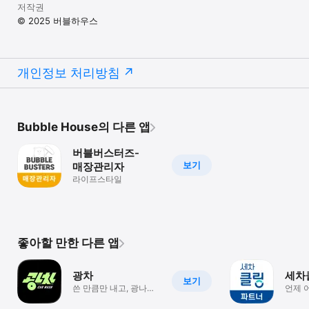
저작권
© 2025 버블하우스
개인정보 처리방침
Bubble House의 다른 앱
버블버스터즈-
보기
매장관리자
라이프스타일
좋아할 만한 다른 앱
광차
세차
보기
쓴 만큼만 내고, 광나게
언제 
세차하자!
새차처
출장