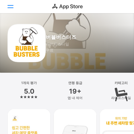
투데이
버블버스터즈
게임
라이프스타일
무료
앱
Arcade
검색
1개의 평가
연령 등급
카테고리
5.0
19+
플랫폼
앱 내 제어
라이프스타일
iPhone
iPad
Mac
Vision