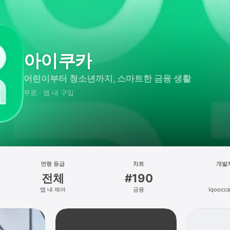
아이쿠카
어린이부터 청소년까지, 스마트한 금융 생활
무료 · 앱 내 구입
연령 등급
차트
개발
전체
#190
앱 내 제어
금융
Iqoocca