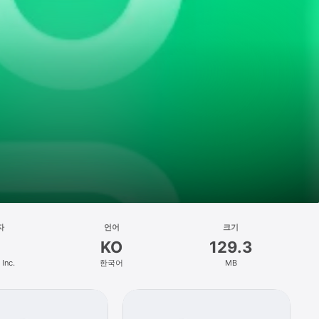
자
언어
크기
KO
129.3
 Inc.
한국어
MB