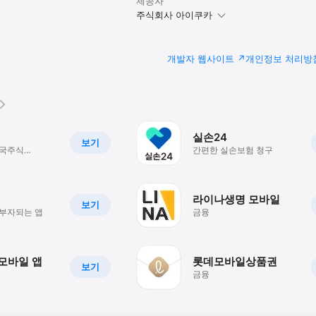
제공자
주식회사 아이쿠카
개발자 웹사이트
개인정보 처리방
실손24
보기
미국주식
간편한 실손보험 청구
경제퀴즈
라이나생명 모바일
보기
 부자되는 앱
금융
모바일 앱
롯데모바일상품권
보기
금융