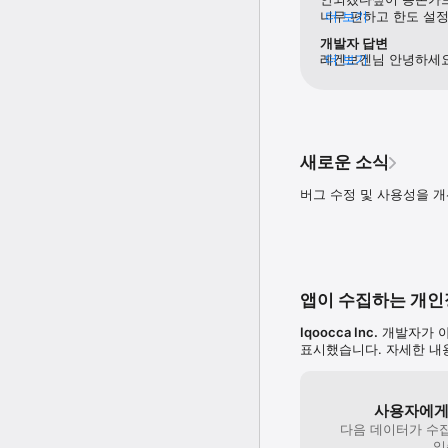
너무 편하고 한도 설정
더 보기
- 용돈 관리 기능 : 자녀
전철, 버스 탈 때 잘
개발자 답변
용돈 현황을 확인해 카드 사
레겐보겐님 안녕하세요
더 보기
- 시사·경제 콘텐츠 쿠카
아이쿠카입니다! 😀 
수 있어요. 쿠카뉴스를 읽은
감사합니다! 아이쿠카 
- 다양한 챌린지 : 아이
해냄통장, 잔돈통장, 
쿠카포인트로 보상까지 이뤄
이용해보세요! 어느새 
- 해냄/잔돈 통장 : 직
서비스를 위해 노력하겠
결제할 때마다 발생되는 잔
새로운 소식
내 [고객센터 - 카카
- 럭키볼 이벤트 : 아이
이벤트에 당첨되면 쿠카 포
버그 수정 및 사용성을 
금융 생활의 시작 ‘아이쿠카
[아이쿠카 공식 채널]

 - 홈페이지 : https://www
 - 인스타그램 : https://w
앱이 수집하는 개
 - 대표 메일 : help@happy
Iqoocca Inc.
개발자가 아
[EULA 약관]

표시했습니다. 자세한 
https://www.apple.com/
사용자에게
다음 데이터가 수
있