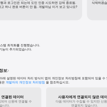
행과 로그인은 되는데 도민 인증 시도하면 강제 종료됨. 
삭제하겠습
는지 확인해 주세요.

려고 하니 완료 버튼이 안 뜸. 개발자님 이거 보고 있나요?
필요합니다.

등 다양한 문화콘텐츠 정보를 제공해요.

스템 최적화를 진행했습니다.  

기능이 추가되었습니다.
해 컬처마일을 적립하고,  깜짝 이벤트의 당첨 확률을 높일 수 있어요.

처 확인하기

인정보
화소비쿠폰을 사용할 수 있는 제휴처를 확인할 수 있어요 .

티켓링크, 여기어때, 롯데시네마, 교보문고, 알라딘)

아래 설명된 데이터 처리 방식이 앱의 개인정보 처리방침에 포함되어 있을 수
내용은
개발자의 개인정보 처리방침
을 참조하십시오.
다양한 제휴 서비스를 준비중입니다.

 연결된 데이터
사용자에게 연결되지 않은 데
 불편한 점이 있으시면 언제든지 고객센터로 문의해 주세요.

집되어 신원에 연결될 수
다음 데이터가 수집될 수 있지만 신
습니다.
연결되지 않습니다.