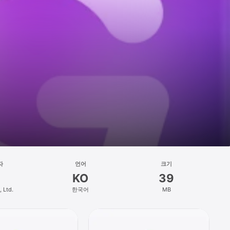
자
언어
크기
KO
39
, Ltd.
한국어
MB