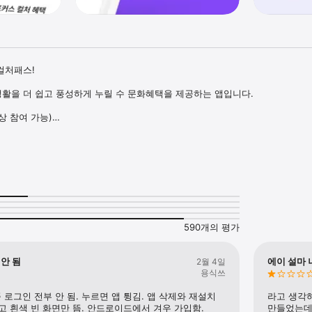
처패스!

활을 더 쉽고 풍성하게 누릴 수 문화혜택을 제공하는 앱입니다.

상 참여 가능)

보세요!

 한도 내에서 문화소비쿠폰을 받을 수 있습니다.

관람, 숙박/액티비티, 도서)

준입니다.

사용 여부과 상관없이 발급 시 차감되니 필요할 때 쿠폰을 신청해 주세요.

590개의 평가
리의 문화소비쿠폰을 신청하면

급돼요. (당일 쿠폰 수량 소진 시 지급 불가)

 안 됨
에이 설마 
2월 4일
문화소비쿠폰함]에서 당첨된 쿠폰을 확인해요.

용식쓰
복사하여 제휴처에 등록하면 바로 사용 가능해요

로그인 전부 안 됨. 누르면 앱 튕김. 앱 삭제와 재설치 
라고 생각하
해요!

 흰색 빈 화면만 뜸. 안드로이드에서 겨우 가입함.
만들었는데