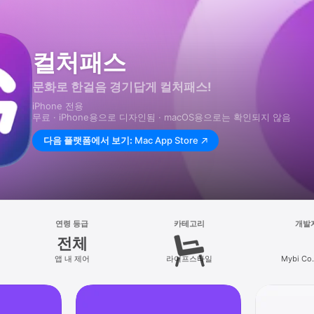
컬처패스
문화로 한걸음 경기답게 컬처패스!
iPhone 전용
무료 · iPhone⁠용으로 디자인됨 · macOS⁠용으로는 확인되지 않음
다음 플랫폼에서 보기:
Mac App Store
연령 등급
카테고리
개발
전체
앱 내 제어
라이프스타일
Mybi Co.