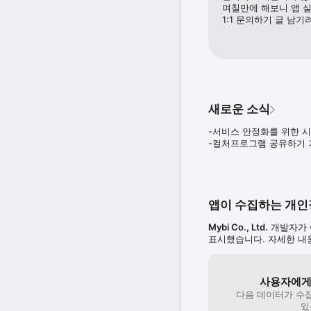
며칠만에 해보니 앱 실
간편인증서가 발급되어 있
1:1 문의하기 글 남기
※ 경기도민 확인을 위해 
[주요기능]

1. 문화콘텐츠 살펴보기

새로운 소식
영화, 공연, 전시, 도서 
-서비스 안정화를 위한 시
컬처마일 적립

-컬처프로그램 공유하기 
친구 추천 등의 활동을 통
내주변 문화소비쿠폰 사용
앱이 수집하는 개
지금 내 위치에서 바로 문
(주요 제휴처 : CGV, 
Mybi Co., Ltd.
개발자가 
표시했습니다. 자세한 
맞춤형 문화생활을 위한 
[고객센터]

사용자에게
앱 사용 중 궁금한 점이나
다음 데이터가 수
있