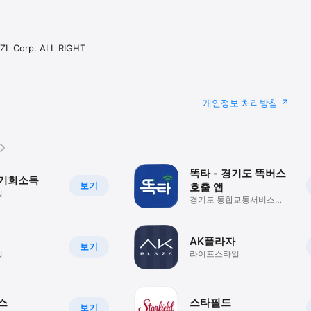
L Corp. ALL RIGHT
개인정보 처리방침
똑타 - 경기도 똑버스
 기회소득
보기
호출 앱
일
경기도 통합교통서비스
'똑타'로 '똑버스' 호출까지!
AK플라자
보기
일
라이프스타일
스
스타필드
보기