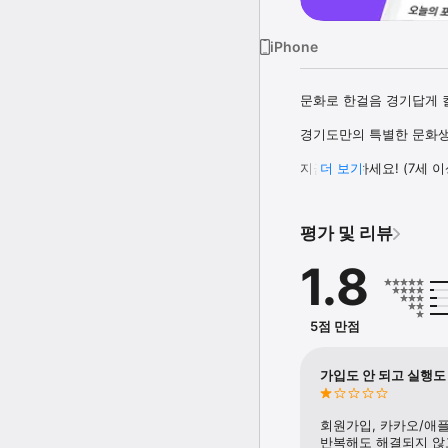
iPhone
문화로 한걸음 경기답게 컬
경기도만의 특별한 문화생
지금 참여하세요! (7세 이
더 보기
■ 문화소비쿠폰을 신청해
평가 및 리뷰
컬처패스에서 60,000원
(영화, 공연/전시/스포츠 
1.8
※ 한도는 2026년 1인 기
※ 한도는 문화소비쿠폰의 
5점 만점
■ 신청방법

Step 1. 원하는 카테고
Step 2. 즉시 쿠폰이 지
가입도 안 되고 실행도
Step 3. [내정보 > 
Step 4. 쿠폰번호를 
회원가입, 카카오/애플 
■ 신청 전, 준비물이 필요
반복해도 해결되지 않고