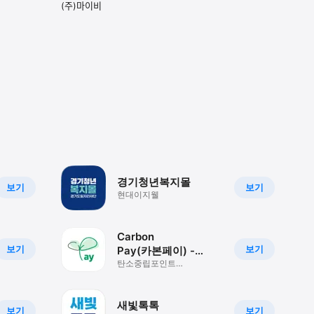
(주)마이비
경기청년복지몰
보기
보기
현대이지웰
Carbon
보기
보기
Pay(카본페이) -
탄소중립포인트
탄소중립포인트
녹색생활실천, 에너지,
자동차 공식앱
새빛톡톡
보기
보기