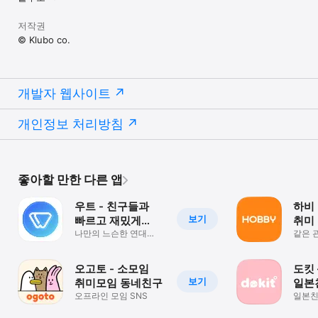
발성,시험,자격증,소모임 앱,지역 모임 어플,취미 동호회 검색,동네 
모임 앱,동호회 모임 일정,취미 공유 플랫폼,주변 모임 찾기,소셜 
저작권
동호회 네트워크,동네 친구 모임,관심사 공유 앱,지역 모임 커뮤니티,
© Klubo co.
동네 소모임 검색,모임 주최 앱,친구 사귀기 어플,공동 취미 활동,
동네 주민 소통 앱,모임 일정 공유,지역 동호회 찾기,소모임 모임 
플랫폼,관심사 기반 모임,주변 동네 모임,모임 친구 사귀기,동호회 
활동 일정,지역 취미 모임,동네 모임 커넥션,소셜 취미 동호회,동네 
개발자 웹사이트
이웃 만나기,모임 참가 어플,동호회 멤버쉽 앱,동네 취미 공유 플랫폼
개인정보 처리방침
좋아할 만한 다른 앱
우트 - 친구들과
하비 (
보기
빠르고 재밌게
취미
모이기
나만의 느슨한 연대
같은 
만들기
찾기
오고토 - 소모임
도킷 
보기
취미모임 동네친구
일본
오프라인 모임 SNS
일본
일본
두근거
DOKI