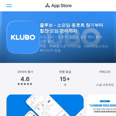
클루보 - 소모임·동호회 찾기부터
투데이
협찬·모임 관리까지
게임
모임 관리 - 동호회·소모임 일정·회비·통계·
기록·출석
무료 · iPad⁠용으로 디자인됨 · macOS⁠용으로는
앱
확인되지 않음
Arcade
검색
29개의 평가
연령 등급
카테고리
4.6
15+
플랫폼
세
소셜 네트워킹
iPhone
iPad
Mac
Vision