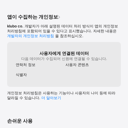
[회원 관리]

회원 관리를 쉽게하고, 편리하게 할 수 있어요.

앱이 수집하는 개인정보
[포인트 관리]

일정, 투표, 커뮤니티 글, 댓글을 쓰면 포인트가 쌓이면 자유롭게 
klubo co.
개발자가 아래 설명된 데이터 처리 방식이 앱의 개인정보
활용해 보세요.

처리방침에 포함되어 있을 수 있다고 표시했습니다. 자세한 내용은
개발자의 개인정보 처리방침
을 참조하십시오.
[팀 짜기, 기록, 포메이션 짜기]

축구기록, 풋살기록, 축구 포메이션 짜기, 풋살 포메이션 짜기, 
타이머등등

다양한 기능을 활용해서 운동 카테고리 축구, 풋살 등에서 팀을 짜고 
사용자에게 연결된 데이터
포메이션을 짜고 골,어시스트 기록 데이터를 넣고 관리해 보세요.

다음 데이터가 수집되어 신원에 연결될 수 있습니다.
연락처 정보
사용자 콘텐츠
[투표 관리]

복수투표, 익명투표 등 다양하게 투표를 만들고 할 수 있어요.

식별자
[일정, 캘린더 관리]

일정, 캘린더 할 일을 한눈에 편하게 관리해보세요. 잊기 쉬운 
일정에 알람까지 할 수 있어요.

개인정보 처리방침은 사용하는 기능이나 사용자의 나이 등에 따라
달라질 수 있습니다.
더 알⁠아⁠보⁠기
[회비 관리]

모임, 취미 운영에 그동안 힘들었던 회비 관리 이제는 편하게 회비 
관리를 해보세요. 회원 별 연회비, 월회비 납입 관리가 가능합니다.

[커뮤니티]

손쉬운 사용
취미, 일상, 고민, 회원 모집, 만남, 소모임,  동호회, 친구만남, 