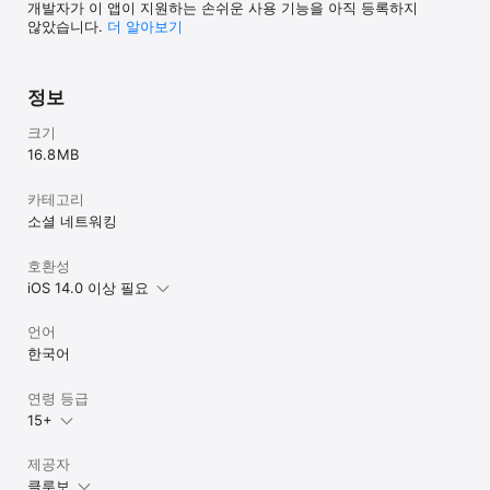
동네친구등

개발자가 이 앱이 지원하는 손쉬운 사용 기능을 아직 등록하지
마음껏 떠들고 대화해 보세요. 소소한 이야기, 아무 이야기도 좋아요.

않았습니다.
더 알아보기
[채팅]

소모임, 취미, 동호회, 만남, 개인톡, 관심사가 같은 사람들끼리 
정보
다양한 이야기의 꽃을 피워보세요.

크기
[초대하기]

지금 바로 내 친구들과 주변 사람을 초대하여 동호회, 취미생활, 
16.8 MB
관심사, 소모임을 운영해 보세요.

카테고리
[클루보 카테고리]

소셜 네트워킹
운동,스포츠,골프,농구,다이어트,당구,포켓볼,러닝,자전거,배구,
배드민턴,복싱,무술,주짓수,볼링,수상스포츠,수영,스쿠버다이빙,
스케이트,인라인,스키,보드,승마,야구,사격,양궁,요가,필라테스,유도,
호환성
검도,펜신,축구,풋살,족구,클라이밍,탁구,태권도,합기도,테니스,
iOS 14.0 이상 필요
스쿼시,헬스,크로스핏,아웃도어,국내여행,해외여행,낚시,등산,산책,
트래킹,캠핑,백패킹,패러글라이딩,여행,인문학,책,글,시사,경제,
언어
심리학,역사,독서,작문,글쓰기,철학업무,직종,외국,언어,문화,공연,
한국어
고궁,문화재탐방,공연,연극,뮤지컬,오페라,연기,공연제작,영화,
전시회,파티,페스티벌,음악,악기,노래,보컬,락,메탈,랩,힙합,DJ,밴드,
합주,인디음악,일레트로닉,작사,작곡,재즈,찬양,CCM,클래식,
연령 등급
기타악기,패션,뷰티,공예,만들기,미술,그림,글씨,캘리그라피,키덜트,
15+
프라모델,플라워아트,자수,뜨개질,댄스,무용,발레,봉사활동,사교,
인맥,차,오토바이,사진,영상,게임,모바일게임,온라인게임,보드게임,
제공자
콘솔게임,기타게임,오락,요리,제조,한식,중식,일식,양식,제과,제빵,
클루보
디저트,주류,기타제조,반려동물,자유주제,금융,보험,스터디,스피치,