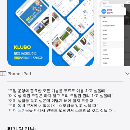
Watch
TV
iPhone, iPad
`모임 운영에 필요한 모든 기능을 무료로 이용 하고 싶을때`

`더 이상 회원 모집은 하지 않고 우리 모임원 관리 하고 싶을때`

`취미 생활을 찾고 싶은데 어떻게 해야 할지 모를 때`

`우리 동네 근처에서 활동하는 소모임을 알고 싶을 때`

`다양한 사람을 만나서 인맥도 넓히면서 소모임을 갖고 싶을 때`

더 보기
`모임, 동호회는 클루보에서 다 모이자`

나와 같은 취향의 좋은 사람도 만나고, 취미 생활도 함께 즐겨요!

평가 및 리뷰
모임과 동호회를 운영 중이라면 편리하고 내 마음대로 자유롭게 