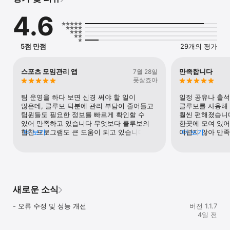
소모임, 동호회를 꾸밀 수 있어요.

4.6
[다양한 오프라인 모임]

축구, 풋살, 족구, 배드민턴, 볼링, 당구, 탁구, 자전거, 농구, 등산, 
줄넘기, 댄스스포츠, 수영, 낚시 등

5점 만점
29개의 평가
[비대면 온라인 모임]

온라인게임, 모바일 게임, 랜선 모임, 온라인 클럽 등

스포츠 모임관리 앱
만족합니다
7월 28일
풋살죠아
다양한 관심사, 취미생활을 좋은 사람들과 함께 즐거운 시간을 
보내고 인맥까지 넓혀보세요!

팀 운영을 하다 보면 신경 써야 할 일이 
일정 공유나 출석
많은데, 클루보 덕분에 관리 부담이 줄어들고 
클루보를 사용해 
클루보는 내가 원하는 대로 나만의 동호회, 소모임을 만들 수 있고 
팀원들도 필요한 정보를 빠르게 확인할 수 
훨씬 편해졌습니다
관리 또한 손쉽게 가능합니다.

있어 만족하고 있습니다 무엇보다 클루보의 
한곳에 모여 있어
어떠한 모임도 무료로 마음껏 이용하실 수 있습니다.

협찬 프로그램도 큰 도움이 되고 있습니다 
더 보기
어렵지 않아 만족
더 보기
아마추어 팀은 운영비나 용품 준비에 부담이 
크루를 운영하는 
클루보 기능을 소개할게요!

있을 수 있는데 협찬을 통해 팀에 실질적인 
볼 만한 앱이라고
도움을 받을 수 있다는 점이 정말 좋았습니다! 
[홈 관리]

감사합니다 🙏🏻
내 마음대로 내 모임의 메인 페이지를 하고 싶은 대로 꾸밀 수 
있어요.

새로운 소식
[회칙 관리]

- 오류 수정 및 성능 개선
버전 1.1.7
우리 모임의 회칙을 관리하고 공유할 수 있어요, 템플릿까지 
4일 전
제공된다는 사실.
