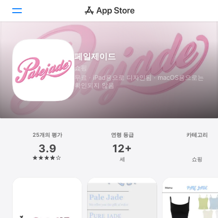
투데이
페일제이드
쇼핑
게임
무료 · iPad⁠용으로 디자인됨 · macOS⁠용으로는
확인되지 않음
앱
Arcade
검색
25개의 평가
연령 등급
카테고리
3.9
12+
플랫폼
세
쇼핑
iPhone
iPad
Mac
Vision