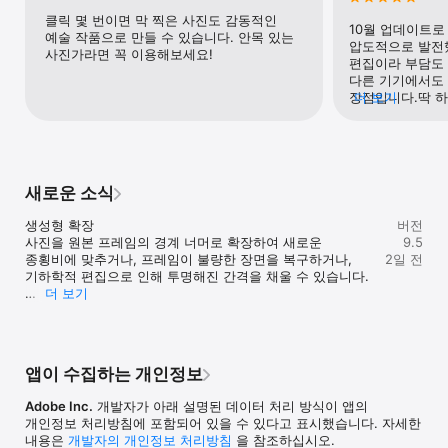
편집하세요. 고유한 사전 설정을 만들거나 클릭 한 번으로 쉽고 
클릭 몇 번이면 막 찍은 사진도 감동적인 
빠르게 사진의 외형을 수정할 수 있는 기본 제공 사전 설정을 
10월 업데이트로
예술 작품으로 만들 수 있습니다. 안목 있는 
살펴보세요. 전체 컨트롤을 제공하는 적응형 사전 설정이나 마스킹 
압도적으로 발전
사진가라면 꼭 이용해보세요!
옵션으로 이미지의 일부를 선택적으로 조정하세요.

편집이라 부담도 
AI 기반 제거 도구를 사용하여 방해 요소와 원치 않는 개체를 쉽게 
다른 기기에서도 
제거할 수 있습니다.

장점입니다.딱 하
더 보기
모바일 장치, 웹 또는 데스크탑 등 어디에서나 전체 해상도 사진을 
연결했을때 동기화
편집하세요. 한 장치에서 편집한 내용이 다른 모든 곳에 자동으로 
그리고 여러분, 
적용됩니다.

아닙니다.
Lightroom의 인기 있는 사진 편집 기능은 동영상에도 사용할 수 
있습니다. 여러분이 잘 알고 애용하는 똑같은 도구로 사전 설정 
새로운 소식
적용, 편집, 자르기를 적용하세요.

태그를 지정할 필요 없이 사진을 검색할 수 있습니다. AI 검색으로 
생성형 확장

버전
검색이 순식간에 이루어집니다.

사진을 원본 프레임의 경계 너머로 확장하여 새로운 
9.5
이미지를 로컬 또는 클라우드에 저장하세요. 사용자 지정할 수 있는 
종횡비에 맞추거나, 프레임이 불량한 장면을 복구하거나, 
2일 전
클라우드 스토리지 양을 통해 시간과 장소 그리고 장치와 관계없이 
기하학적 편집으로 인해 투명해진 간격을 채울 수 있습니다.

언제 어디서든 모든 전체 해상도 사진 라이브러리에 액세스할 수 
더 보기
있습니다.

마스킹 미세 조정

사랑하는 사람, 고객 또는 세계와 사진을 공유할 수 있습니다. 
두 가지 새로운 슬라이더인 가장자리와 페더로 마스크 
사진을 바로 소셜 미디어에 게시하고, Lightroom 앨범을 웹에 
가장자리를 미세 조정하세요. 가장자리를 사용하면 선택 
공유하고, 사진을 웹 사이트에 선보이고, Lightroom 커뮤니티와 
영역을 확장하거나 축소하고, 페더를 사용하면 마스크 
편집 내용을 공유하세요. 

앱이 수집하는 개인정보
전환을 부드럽게 하여 거칠고 오려낸 것 같은 모양의 
전문가가 선사하는 앱 내 영감을 주는 콘텐츠를 살펴보고 
가장자리를 부드럽게 만듭니다.
프로세스를 단계별로 안내합니다.

Adobe Inc.
개발자가 아래 설명된 데이터 처리 방식이 앱의
개인정보 처리방침에 포함되어 있을 수 있다고 표시했습니다. 자세한
구독 조건:

내용은
개발자의 개인정보 처리방침
을 참조하십시오.
첫 주는 무료입니다. 무료 체험판 사용 기간이 종료되면 매월 