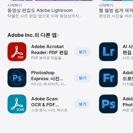
시작하기
시작하기
동영상 편집도 Adobe Lightroom
웹 앨범 쉽게 제
탁월한 사진 편집 앱으로 이제 동영상까지
완성된 사진을 여러
처리하세요.
Adobe Inc.의 다른 앱
Adobe Acrobat
AI 
보기
Reader: PDF 편집
편집 
PDF 뷰어로 파일을
Ligh
사진 보
변환하고 양식을 채우고
프리티
서명하세요
Photoshop
Adob
보기
Express: 사진
드로
편집 어플
비디오, AI 리터치, 사진
애니
디지털
콜라주
디자인
제작
Adobe Scan:
Ado
보기
OCR & PDF
Pho
스캐너
스캔 문서, 사진, 텍스트
편집
AI로 
창작하