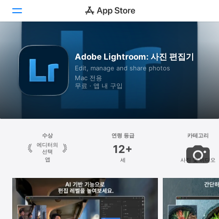
새로운 발견
Adobe Lightroom: 사진 편집기
Edit, manage and share photos
Arcade
Mac 전용
무료 · 앱 내 구입
창작
업무
플레이
수상
연령 등급
카테고리
에디터의
12+
개발
선택
앱
세
사진 및 비디오
카테고리
검색
플랫폼