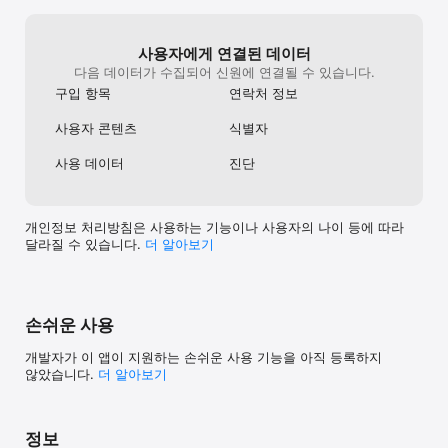
반복해서 지불하거나 1년분을 선불 결제하면 어느 옵션을 선택하든 
자동으로 청구됩니다.

서비스를 중지하려면 계정 설정으로 이동하여 청구 기간이 종료되기 
사용자에게 연결된 데이터
최소 24시간 전에 자동 갱신을 해지하세요. 자동 갱신을 해지할 경우 
다음 데이터가 수집되어 신원에 연결될 수 있습니다.
비례 요금은 적용되지 않으며, 해당 청구 기간이 종료할 때까지 
구입 항목
연락처 정보
서비스가 제공됩니다.

 작은 글자:

사용자 콘텐츠
식별자
Adobe의 약관 및 개인정보 보호정책에 동의하려면 사용자는 반드시 
13세 이상이어야 합니다. 
사용 데이터
진단
http://www.adobe.com/go/privacy_policy_linkfree_kr.

Adobe 앱 및 온라인 서비스를 사용하려면 무료 Creative Cloud 
멤버십에 가입하는 과정을 통해 무료 Adobe ID를 생성하여 
개인정보 처리방침은 사용하는 기능이나 사용자의 나이 등에 따라
등록해야 합니다. Adobe 온라인 서비스는 인터넷 연결이 필요하며, 
달라질 수 있습니다.
더 알⁠아⁠보⁠기
일부 국가에서 또는 일부 언어로는 제공되지 않습니다. Adobe 
온라인 서비스는 예고 없이 변경되거나 중단될 수 있습니다.
손쉬운 사용
개발자가 이 앱이 지원하는 손쉬운 사용 기능을 아직 등록하지
않았습니다.
더 알아보기
정보