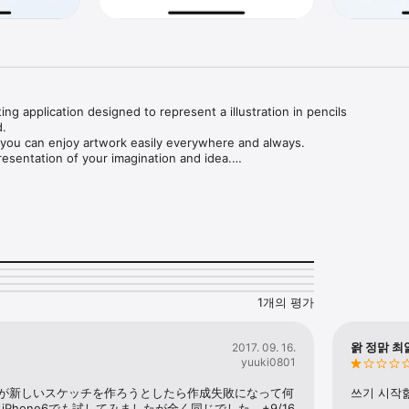
ing application designed to represent a illustration in pencils 

 

, you can enjoy artwork easily everywhere and always.

resentation of your imagination and idea.

 unique processing

rface (you need not knowledge of color system such as RGB, HSV and ot
UI

& erasers

olor smoothing

6 pixels 

1개의 평가
rearrange, adjust transparency, and add to max 16 layers)

sing.

-zoomable from about 12.5% to 3200%,  rotatable in 360-degree circle, a
왉 정맑 최
2017. 09. 16.
yuuki0801
300 steps

Twitter

てますが新しいスケッチを作ろうとしたら作成失敗になって何
쓰기 시작핧
e

Phone6でも試してみましたが全く同じでした。+9/16 