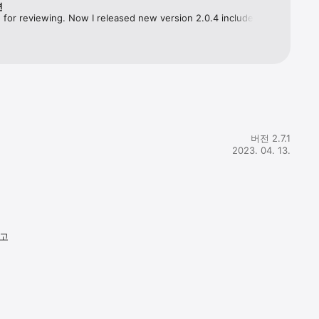
변
for reviewing. Now I released new version 2.0.4 include bug 
ld you update this app? Thank you.
버전 2.7.1
2023. 04. 13.
다고