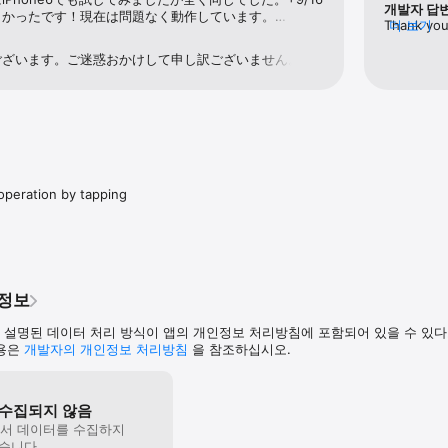
개발자 답
ble

よかったです！現在は問題なく動作しています。
Thank you 
더 보기
atible

描き心地も良いです。
fixes.Cou
compatible

とうございます。
ございます。ご迷惑おかけして申し訳ございません。
を行いました。改めてお試しいただけますと幸いです。
す。[9.16追記] 
questions and problems 

ているとのことで何よりです。
tiziano at kengolab.net)

ありがとうございます。
date.

いただければ幸いです！
mation, your device,

tion about problem, and anything else.
peration by tapping
인정보
 설명된 데이터 처리 방식이 앱의 개인정보 처리방침에 포함되어 있을 수 있
내용은
개발자의 개인정보 처리방침
을 참조하십시오.
수집되지 않음
에서 데이터를 수집하지
습니다.