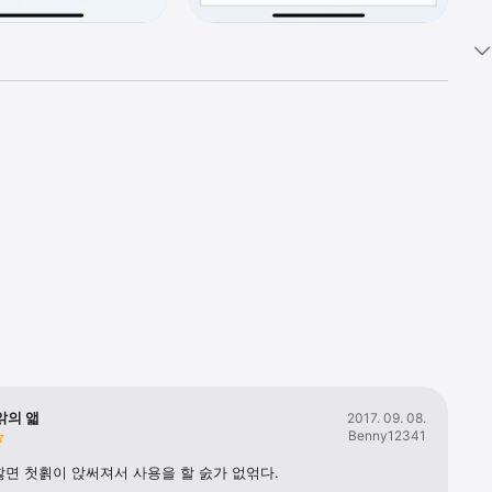
hers) 

nd 
앍의 앫
2017. 09. 08.
Benny12341
면 첫횕이 앉써져서 사용을 할 숤가 없얶다.