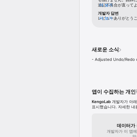
- Apple Pencil 2 compati
追記不具合が直って
더 보기
- Adonit Jot Touch comp
使いやすいですし、
개발자 답변
- Wacom Bamboo Stylus 
素敵なアプリありが
レビューありがとう
더 보기
- 3D Touch compatible

ver2.0.4で修正
よろしくおねがいいたしま
* If you have anything 
無事お使いいただけ
Please send me e-mail.(
改めてのレビューも
I'll do my best about up
これからもお楽しみ
Please write some infor
새로운 소식
your iOS version, situa
- Adjusted Undo/Redo o
앱이 수집하는 개
KengoLab
개발자가 아래
표시했습니다. 자세한 
데이터가 
개발자가 이 앱
않