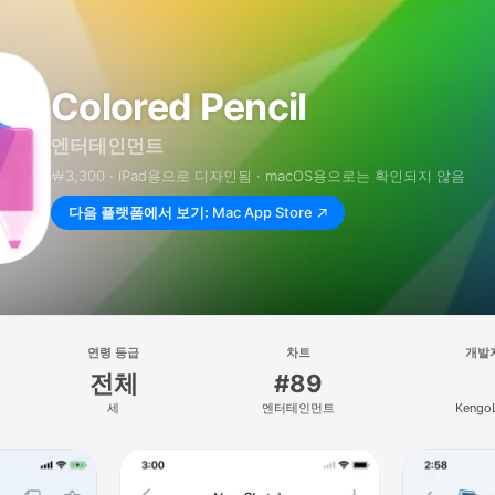
Colored Pencil
엔터테인먼트
￦3,300 · iPad⁠용으로 디자인됨 · macOS⁠용으로는 확인되지 않음
다음 플랫폼에서 보기:
Mac App Store
연령 등급
차트
개발
전체
#89
세
엔터테인먼트
Kengo