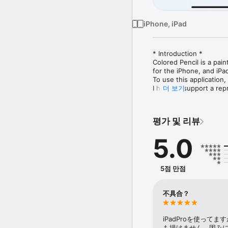
iPhone, iPad
* Introduction *

Colored Pencil is a paint
for the iPhone, and iPad.
To use this application
I hope to support a rep
더 보기
Features:

- color mixture by  the
평가 및 리뷰
- simple and easy inte
- quick gesture control 
5.0
- many colored pencils 
- blender tools using c
- saving favorite color

- canvas size: 320 - 409
5점 만점
- layers (copy, merge, 
- transform layer proces
- smart canvas is fully
不具合？
reversible

- undo / redo with max 
- upload to Facebook & 
iPadProを使っ
- Apple Pencil compatibl
も描けません。因みにi