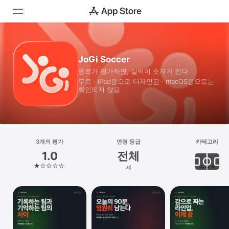
투데이
JoGi Soccer
동료가 평가하면, 실력이 숫자가 된다
게임
무료 · iPad⁠용으로 디자인됨 · macOS⁠용으로는
확인되지 않음
앱
Arcade
검색
3개의 평가
연령 등급
카테고리
1.0
전체
플랫폼
세
스포츠
iPhone
iPad
Mac
Vision