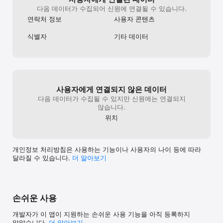
카톡 투표 대신, 실시간 현황 확인

다음 데이터가 수집되어 신원에 연결될 수 있습니다.
- 경기 기록 — 골·어시스트·교체·경고·승부차기, 경기 중 실시간 
연락처 정보
사용자 콘텐츠
기록. 팀의 공식 역사가 됩니다

- 자체 리그 & MVP — 팀 내부 리그, 대진표 자동 생성, 동료 투표 
식별자
기타 데이터
MVP, 시즌 통계 자동 정리

- 회비 관리 — 납부·미납·면제 실시간 현황, 수입·지출 카테고리별 
투명 공개. 엑셀 졸업

- 포메이션 에디터 — 드래그 앤 드롭으로 라인업 완성, 최적 포지션 
하이라이트 표시

- 유니폼 커스터마이징 — 팀 컬러 + 6가지 패턴, 모든 피치 뷰에 
사용자에게 연결되지 않은 데이터
적용. 라인업 이미지 저장 & 공유

- 용병·심판 구인 — 프로필과 리뷰로 검증된 모집·지원 시스템

다음 데이터가 수집될 수 있지만 신원에는 연결되지
- 연말 정산 & 인수인계 — 연간 보고서 자동 생성. 임원이 바뀌어도 
않습니다.
5분이면 끝

위치
- 웹 대시보드 — PC 대화면으로 통계·일정·회비·평가 결과 한눈에

- 다크 모드, 한국어·영어·일본어·스페인어·포르투갈어 지원

--------------------

개인정보 처리방침은 사용하는 기능이나 사용자의 나이 등에 따라
달라질 수 있습니다.
더 알⁠아⁠보⁠기
가입 코드 하나로 팀에 합류하세요.

평가가 쌓일수록, 팀은 강해집니다.
손쉬운 사용
개발자가 이 앱이 지원하는 손쉬운 사용 기능을 아직 등록하지
않았습니다.
더 알아보기