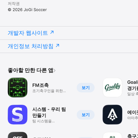
저작권
© 2026 JoGi Soccer
개발자 웹사이트
개인정보 처리방침
좋아할 만한 다른 앱
Goal
FM조축
보기
경기
조기축구인을 위한
일상 
올인원 매니지먼트 앱
재미
시스템 - 우리 팀
에이
보기
만들기
아마추
팀 시스템을
기록관
설계해보세요
축구고