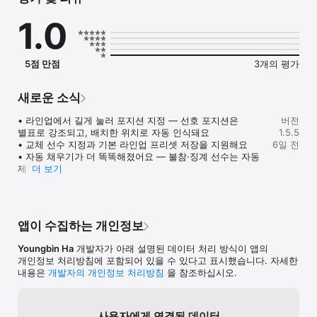
--------------------

1.0
다른 앱에는 없습니다

--------------------

* 58개 능력치, 익명 상호 평가

5점 만점
3개의 평가
코치 한 명의 눈이 아니라, 함께 뛰는 팀원 전체가 익명으로 서로를 
평가합니다. 컨텍스트·역할·시간 3중 가중치로 집계하니, 편향 없는 
객관적 능력치가 만들어집니다. 결과는 레이더 차트로 한눈에. 누가 
새로운 소식
어디가 강한지, 데이터가 말해줍니다.

• 라인업에서 길게 눌러 포지션 지정 — 선호 포지션은 
버전
* 평가 데이터 -> 최적 라인업, 자동

별표로 강조되고, 배치한 위치로 자동 인식돼요

1.5.5
평가가 쌓이면, 오늘 나온 인원만으로 누가 어디에 서야 가장 강한지 
• 교체 선수 지정과 기본 라인업 프리셋 저장을 지원해요

6일 전
헝가리안 알고리즘이 계산합니다. 감독의 감이 아니라, 데이터가 
• 자동 채우기가 더 똑똑해졌어요 — 불참·징계 선수는 자동 
라인업을 짭니다. 팀 나누기도 능력치 기반 자동 밸런싱. 데이터가 
제외

더 보기
나누니 불만이 사라집니다.

• 내 기록이 '플레이어 홈'으로 새 단장 — 포지션·성장 변화·
출석 흐름을 한눈에

* 팀을 옮겨도 따라가는 커리어

• 클럽 홈에서 안 읽은 클럽 메시지를 바로 확인하세요

동료 평가 이력은 팀이 아니라 내 계정에 귀속됩니다. 새 팀에 
• 플레이 성향 테스트(JGTI) 결과 카드 개선 — 팀원에게 
앱이 수집하는 개인정보
합류할 때, 프로필 하나로 증명. 시즌마다 쌓이는 평가 데이터가 
전하는 한마디가 더해졌어요

당신의 축구 이력서가 됩니다.

• 안정성 개선 — 쿼터 분할 경기 라인업 오류·출석률 표기 
Youngbin Ha
개발자가 아래 설명된 데이터 처리 방식이 앱의
수정, 번역 다듬기
개인정보 처리방침에 포함되어 있을 수 있다고 표시했습니다. 자세한
--------------------

내용은
개발자의 개인정보 처리방침
을 참조하십시오.
팀 운영, 이것 하나면 끝

--------------------

- 일정 & 출석 — 경기·훈련·행사 통합 관리, 참석 투표로 인원 파악. 
사용자에게 연결된 데이터