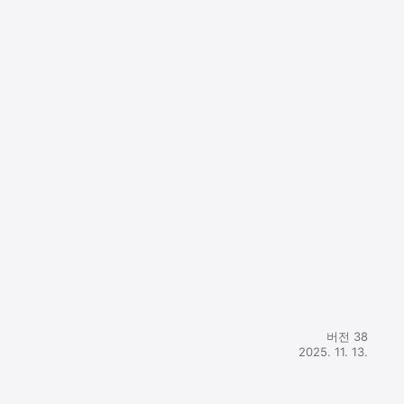
 prefer):

ut, then 
버전 38
2025. 11. 13.