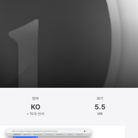
언어
크기
KO
5.5
+ 15개 언어
MB