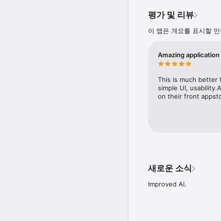
• CNN: A great tool

평가 및 리뷰
• Stephen Fry: Get used
이 앱은 개요를 표시할 만
Note: Click on the ‘gear
To change the Keyboard
Amazing application
1) Open System Setting
2) Click onKeyboard Sh
2) Click on Services

This is much better 
3) In the column on the l
simple UI, usabilit
- Click first on Spotli
on their front appst
- Click then on Services
set it to be command-sp
Thank you and please do
hello@augmentedtext.i
새로운 소식
Improved AI.