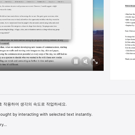
 작용하여 생각의 속도로 작업하세요.

ught by interacting with selected text instantly.

y

lities that you can't live without once you start using it

 wonder how you ever managed without it
