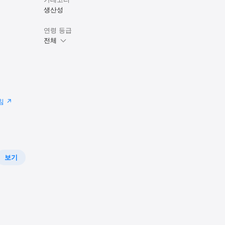
생산성
연령 등급
전체
침
보기