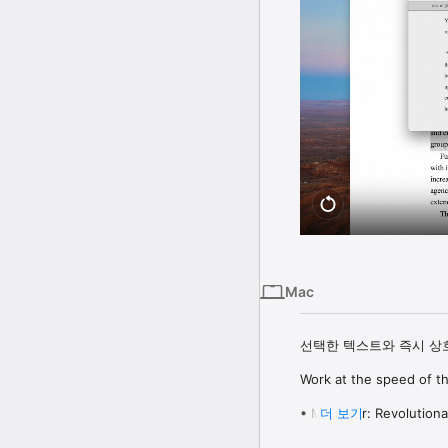
Mac
선택한 텍스트와 즉시 상호
Work at the speed of tho
• MacUser: Revolutionar
더 보기
• TUAW: One of those uti
• BBC: So useful you’ll