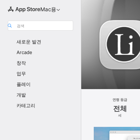
Mac용
검색
새로운 발견
Arcade
창작
업무
플레이
개발
연령 등급
카테고리
전체
세