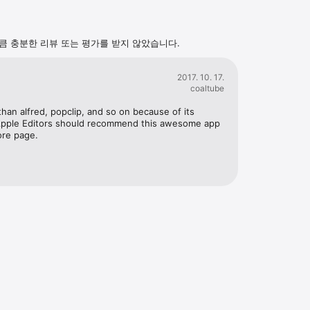
 to it & you're hooked

큼 충분한 리뷰 또는 평가를 받지 않았습니다.
s’ icon on the right in the Liquid bar to access your Preferences.

 Shortcut to the more convenient command-space (or anything else you
2017. 10. 17.
s

coaltube
ortcuts…

than alfred, popclip, and so on because of its 
eft: 

y.Apple Editors should recommend this awesome app 
ght then disable command-space

ore page.
 and scroll down to Liquid and double-click on the current Liquid shortc
ace (or whatever you prefer).

n't hesitate to get in touch with any questions or comments: 
nfo