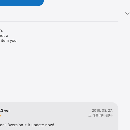
s 
ot a 
 item you 
 to any 
s size by 
Need 
ver!

add ons 
Be sure to 
.3 ver
2019. 08. 27.
코카콜라마렵다
d with the 
or 1.3version It it update now!