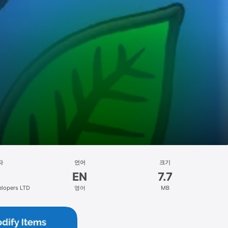
자
언어
크기
EN
7.7
elopers LTD
영어
MB