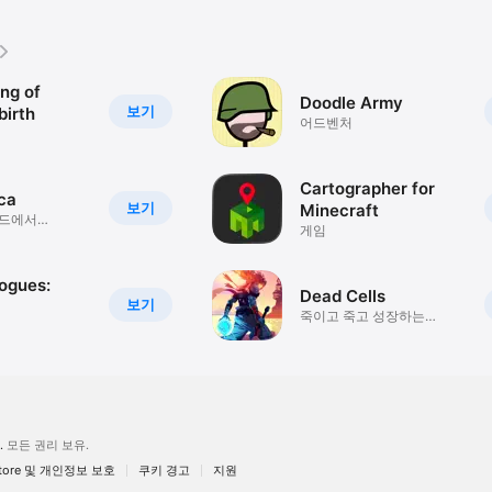
ng of
Doodle Army
보기
birth
어드벤처
Cartographer for
ca
보기
Minecraft
월드에서
게임
ogues:
Dead Cells
보기
죽이고 죽고 성장하는
과정을 반복합니다.
.
모든 권리 보유.
Store 및 개인정보 보호
쿠키 경고
지원