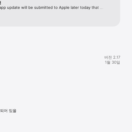
변
app update will be submitted to Apple later today that 
ll 1.3 items, as well as developer item's such as Red's Wings!!  
 a lot of amazing changes in our next update…[Please update 
ew once our new version is out]
버전 2.17
1월 30일
함되어 있을