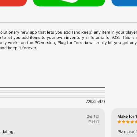
evolutionary new app that lets you add (and keep) any item in your player'
p to let you add items to your own inventory in Terarria for iOS.  This is n
nly works on the PC version, Plug for Terraria will really let you get any
 and keep it forever.

provides ALL developer items like Red's Wings, and lets you add modifiers
tistics.  For example using the Modifier 'Massive' will increases the item'
ds 5-15% to every trait!

m in Terraria and use it in your own worlds or any multiplayer worlds.  
, open the app and get some more!

s or in app purchases, you can really get as many items as you like fore
7개의 평가
the Plug series of apps - we've been bringing you commands, inventory 
t world for years, now it's time for something amazing for Terraria :). 
r page to see our other apps in case you missed them.

Make for 1
2월 1일
겜냥잉
ird party App, it is not the game Terraria or Minecraft and is not affiliate
n any way.
pdating
Plz make f