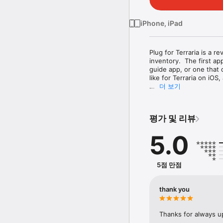
iPhone, iPad
Plug for Terraria is a r
inventory.  The first ap
guide app, or one that o
like for Terraria on iOS,
더 보기
Plug For Terraria also 
item to increase its sta
18%, while Legendary ad
평가 및 리뷰
Now you can get any ite
5.0
more items? No problem
There's no extra charge
5점 만점
Another world first in 
and mods in the Minecraf
check out our develope
thank you
Disclaimer – This is a th
game, or its creators i
Thanks for always u