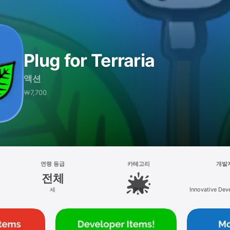
Plug for Terraria
액션
￦7,700
연령 등급
카테고리
개발
전체
세
액션
Innovative Dev