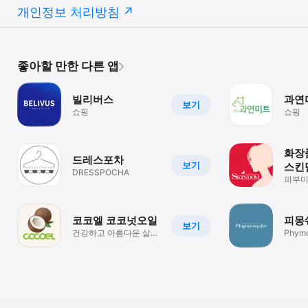
개인정보 처리방침
좋아할 만한 다른 앱
빌리버스
과연
보기
쇼핑
쇼핑
화장
드레스포차
보기
스킨
DRESSPOCHA
피부
코코엘 코코넛오일
피몽
보기
건강하고 아름다운 삶을
Phym
위한 코코넛의 모든것
by코코엘