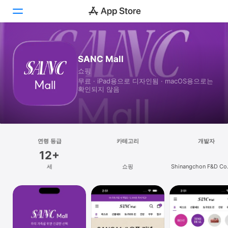
투데이
SANC Mall
쇼핑
게임
무료 · iPad⁠용으로 디자인됨 · macOS⁠용으로는
확인되지 않음
앱
Arcade
검색
연령 등급
카테고리
개발자
12+
플랫폼
세
쇼핑
Shinangchon F&D Co.,
iPhone
iPad
Mac
Vision