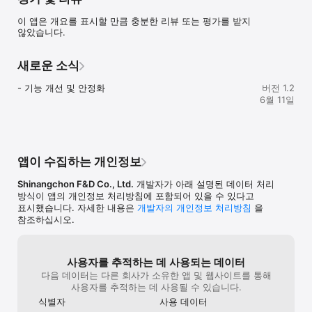
있습니다.

이 앱은 개요를 표시할 만큼 충분한 리뷰 또는 평가를 받지
2. 신선한 런요구르트 정기배송

않았습니다.
매일 생산되는 신선한 런요구르트를 원하는 요일과 주기에 맞게 
택배발송 해드립니다. 

새로운 소식
3. 다양한 이벤트와 추천상품

SANC몰의 다양한 이벤트와 할인행사를 누구보다 빠르게 
- 기능 개선 및 안정화
버전 1.2
만나보세요.

6월 11일
※앱 접근 권한에 대한 안내

앱이 수집하는 개인정보
「정보통신망 이용촉진 및 정보보호 등에 관한 법률」제22조의2에 
따라 아래와 같은 목적으로 ‘앱 접근 권한’에 대한 동의를 이용자에게 
Shinangchon F&D Co., Ltd.
개발자가 아래 설명된 데이터 처리
받고 있습니다.

방식이 앱의 개인정보 처리방침에 포함되어 있을 수 있다고
서비스에 반드시 필요한 항목만을 필수적으로 접근하고 있습니다.

표시했습니다. 자세한 내용은
개발자의 개인정보 처리방침
을
선택적 접근의 항목은 허용하지 않더라도 서비스의 이용이 가능하며 
참조하십시오.
그 내용은 아래와 같습니다.

[필수적 접근 권한]

■ 해당 사항 없음

사용자를 추적하는 데 사용되는 데이터
다음 데이터는 다른 회사가 소유한 앱 및 웹사이트를 통해
[선택적 접근 권한]

사용자를 추적하는 데 사용될 수 있습니다.
■ 알림 - 서비스 변경 내용, 이벤트 등 알림 메세지 수신을 위해 
식별자
사용 데이터
필요한 권한입니다.
