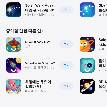
별지
Solar Walk Ads+:
Sky 
보기
태양 광 시스템 3D
현실
태양계의 대화식 백과
별자
별, 행
사전: 행성, 별, 인공위성
실시간
좋아할 만한 다른 앱
Sola
How It Works?
보기
kids
교육
교육
힘이
What's in Space?
보기
하길
어린이를 위한 행성과
어린이
별
및 간
해양에는 무엇이
3D 
보기
있을까요?
행성
바다에 사는 동물
우주 
관측 