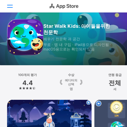
Star Walk Kids: 아이들을위한
투데이
천문학
배우기 천문학 과 공간
게임
무료 · 앱 내 구입 · iPad⁠용으로 디자인됨 ·
macOS⁠용으로는 확인되지 않음
앱
Arcade
검색
100개의 평가
수상
연령 등급
에디터의
4.4
전체
선택
플랫폼
앱
세
iPhone
iPad
Mac
Vision