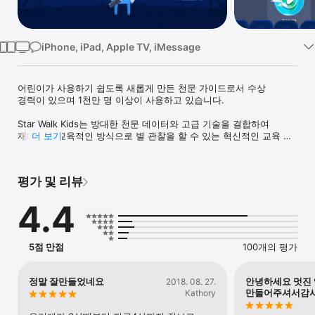
Watch
TV
iPhone, iPad, Apple TV, iMessage
어린이가 사용하기 쉽도록 새롭게 만든 천문 가이드로서 수상 
경력이 있으며 1천만 명 이상이 사용하고 있습니다.

Star Walk Kids는 방대한 천문 데이터와 고급 기술을 결합하여 
재미있고 교육적인 방식으로 별 관찰을 할 수 있는 혁신적인 교육 
더 보기
도구입니다.

폰을 위로 들고 하늘을 가리키면 Star Walk Kids는 내장된 
평가 및 리뷰
자이로스코프를 사용하여 내 움직임을 따라가며 화면상의 지도와 
하늘에 보이는 별을 일치시킵니다. 만화 스타일의 인터페이스와 
4.4
친절한 목소리의 성우가 밤하늘을 쉽게 안내해줍니다.

다음을 보실 수 있습니다.

5점 만점
100개의 평가
- 태양, 달, 태양계의 8개 행성(+명왕성)

- 공식적으로 인정받은 88개의 별자리

- 가장 밝은 700개의 별

정말 잘만들었네요
안녕하세요 멋진 
2018. 08. 27.
- 국제우주정거장(ISS)

만들어주셔서감사합
Kathory
- 허블 우주망원경

- 블랙홀(백조자리 X-1)
