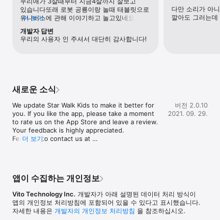
우리애가 3살때부터 지금4살까지 잘보고 
다만 소리가 아니
있습니다또래 로봇 공룡이랑 놀때 태블릿으로 
국제우주정거장이 현재 어디에 있는지, 나중에 어디를 지나게 
깔아도 그러는데
유니버스에 관해 이야기하고 놀고있네요 
더 보기
되는지 알아보고, 한 달 동안 달의 모양이 바뀌는 이유, 내 위치에서 
문제도 잘맞추고 외우는데그내용이 얼마나 
개발자 답변
북쪽을 찾는 방법, 태양이 매우 중요한 이유, 블랙홀에 대해서 
머릿속에 갈지 의문이네요저도 지구과학 
우리의 사용자 인 주셔서 대단히 감사합니다!
알려주는 만화를 보실 수 있습니다.
가끔가다 하나씩틀리는 수능세대였는데 거의 
기억이 안나요 ㅋㅋ
새로운 소식
We update Star Walk Kids to make it better for 
버전 2.0.10
you. If you like the app, please take a moment 
2021. 09. 29.
to rate us on the App Store and leave a review. 
Your feedback is highly appreciated. 

Feel free to contact us at 
더 보기
support@vitotechnology.com with any 
questions, comments or suggestions.
앱이 수집하는 개인정보
Vito Technology Inc.
개발자가 아래 설명된 데이터 처리 방식이
앱의 개인정보 처리방침에 포함되어 있을 수 있다고 표시했습니다.
자세한 내용은
개발자의 개인정보 처리방침
을 참조하십시오.