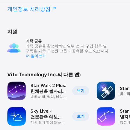
개인정보 처리방침
지원
가족 공유
가족 공유를 활성화하면 일부 앱 내 구입 항목 및
구독을 가족 구성원 그룹과 공유할 수도 있습니다.
더 알⁠아⁠보⁠기
Vito Technology Inc.의 다른 앱
Star Walk 2 Plus:
Sta
보기
천체관측 별자리
찾기국
어플
밤하늘 별, 행성, 혜성,
스카
은하수, 등 우주 천체
관측
Sky Live -
Star
보기
천문관측 예보,
별자
스타 가이드
시계 별과 행성 맑은 밤
행성과
하늘에
알아보