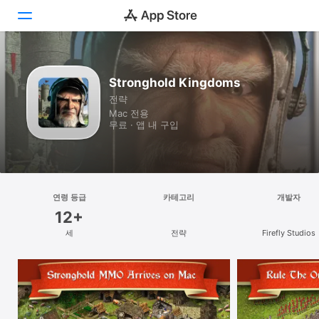
새로운 발견
Stronghold Kingdoms
전략
Arcade
Mac 전용
무료 · 앱 내 구입
창작
업무
플레이
연령 등급
카테고리
개발자
12+
개발
세
전략
Firefly Studios
카테고리
검색
플랫폼