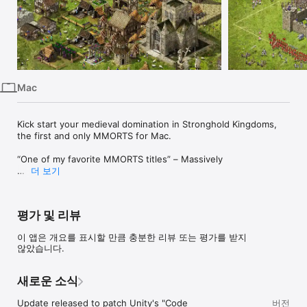
iPhone
iPad
Mac
Vision
Mac
Watch
TV
Kick start your medieval domination in Stronghold Kingdoms, 
the first and only MMORTS for Mac.

“One of my favorite MMORTS titles” – Massively

더 보기
“There’s a whole lot to keep strategy veterans happy” – 
Strategy Informer

평가 및 리뷰
“A level of depth that goes beyond the normal Stronghold 
games” – Hooked Gamers

이 앱은 개요를 표시할 만큼 충분한 리뷰 또는 평가를 받지
않았습니다.
“It's truly NOT a pay to win game” - ZAM

Turn the oceans red by waging bloody war across 38 tropical 
새로운 소식
islands with new, changing sea conditions. Players must fight 
for a single kingly throne avoiding rough seas and the 
Update released to patch Unity's "Code 
버전