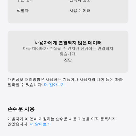
fight for the eternal glory of your House.

식별자
사용 데이터
Choose your path to the crown and become King in the first 
Stronghold MMO on Mac!

KEY FEATURES

• Build an Online Stronghold - Defend your territory with 
사용자에게 연결되지 않은 데이터
impenetrable castle defences and fiendish traps. 

다음 데이터가 수집될 수 있지만 신원에는 연결되지
• Rule Your Parish - Build a castle in your hometown and wage 
않습니다.
war on your neighbours across the UK, Germany, France and 
진단
Europe! 

• Become a Noble Lord - Trade, scout and explore in a 
medieval world filled with thousands of other players. 

• Explore a Vast Tech Tree – Become a warlord, trader, farmer 
개인정보 처리방침은 사용하는 기능이나 사용자의 나이 등에 따라
or diplomat by researching new upgrades and structures. 

달라질 수 있습니다.
더 알⁠아⁠보⁠기
• Lead Your Faction - Forge alliances with other players and 
become their elected leader in a player-controlled political 
system! 

• Play for Free – Stronghold Kingdoms is completely free to 
play, with no upfront payment or subscription required. 

손쉬운 사용
Like – facebook.com/strongholdkingdoms

개발자가 이 앱이 지원하는 손쉬운 사용 기능을 아직 등록하지
Follow – twitter.com/shkingdoms

않았습니다.
더 알아보기
Discuss – forum.strongholdkingdoms.com

Tips - help.strongholdkingdoms.com