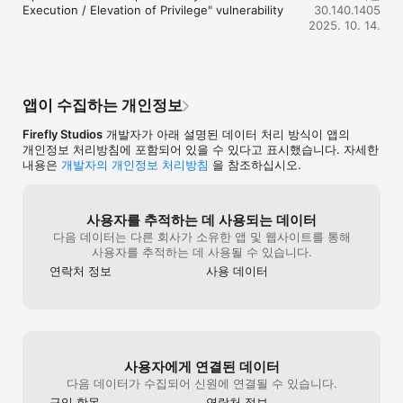
occasional hurricane as they attack, scout and trade across a 
Execution / Elevation of Privilege" vulnerability
30.140.1405
medieval archipelago.

2025. 10. 14.
Conditions change daily with tail winds, rough seas and violent 
storms either slowing or accelerating the progress of attacks, 
trade ships and scouting parties as they move between 
islands. Attacking forces may catch a strong tailwind and 
앱이 수집하는 개인정보
obliterate their enemies in the blink of an eye. Traders can 
double their earnings in a single day by all casting off while 
Firefly Studios
개발자가 아래 설명된 데이터 처리 방식이 앱의
conditions are favorable. Scouts on the other hand could be 
개인정보 처리방침에 포함되어 있을 수 있다고 표시했습니다. 자세한
so heavily delayed by storms at sea that, upon returning 
내용은
개발자의 개인정보 처리방침
을 참조하십시오.
home, find their actions have sparked a conflict that has 
destroyed their home!

Old strategies, routines and timed attacks will be rethought as 
사용자를 추적하는 데 사용되는 데이터
players adjust to the changing pace of this new game world 
다음 데이터는 다른 회사가 소유한 앱 및 웹사이트를 통해
and fight for control of the high seas.

사용자를 추적하는 데 사용될 수 있습니다.
연락처 정보
사용 데이터
GAME DESCRIPTION

Join thousands of players online as you expand your medieval 
village and construct a mighty castle to protect it: farm 
peacefully, engage in political mind games, seek vengeance 
on your sworn enemies or lead your armies to glory across a 
사용자에게 연결된 데이터
map of medieval Europe. Rule as you desire and become a 
다음 데이터가 수집되어 신원에 연결될 수 있습니다.
feudal Lord! Siege other players, battle AI opponents, 
research new weaponry, forge alliances in player Factions and 
구입 항목
연락처 정보