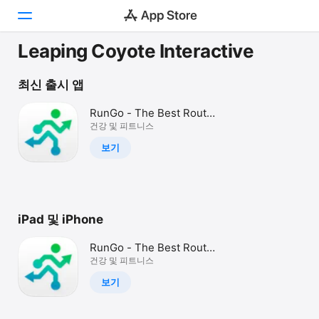
Leaping Coyote Interactive
투데이
최신 출시 앱
게임
RunGo - The Best Routes
to Run
건강 및 피트니스
앱
보기
Arcade
검색
iPad 및 iPhone
플랫폼
iPhone
RunGo - The Best Routes
iPad
to Run
건강 및 피트니스
Mac
보기
Vision