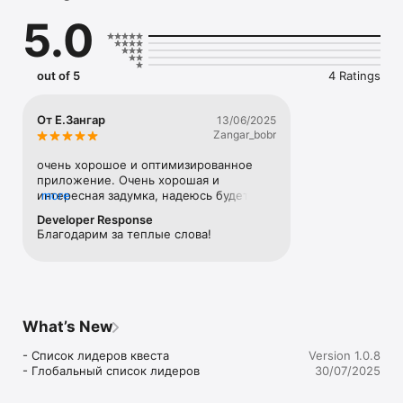
кто-то уже пытался пройти этот путь до тебя.

5.0
Fime — это:

- Квест в реальных локациях с элементами тайны

- Скрытые NFC-метки, которые нужно найти и 
out of 5
4 Ratings
активировать

- Подсказки в виде текстов, глифов и карт

- Загадки, где логика и чутьё важнее скорости

От Е.Зангар
13/06/2025
Zangar_bobr
Ты не просто играешь. Ты соревнуешься за артефакт.

Первые, кто пройдут маршрут, получат реальные призы — 
очень хорошое и оптимизированное 
подарки, сувениры или даже деньги.

приложение. Очень хорошая и 
интересная задумка, надеюсь будет 
more
Готов ли ты стать тем, кто дойдёт до конца?

процветать и становится лучше!
Developer Response
Скачай Fime и открой маршрут, который скрыт прямо у 
Благодарим за теплые слова! 
тебя под ногами.

Город — это квест. Осталось только начать.
What’s New
- Список лидеров квеста 

Version 1.0.8
- Глобальный список лидеров
30/07/2025