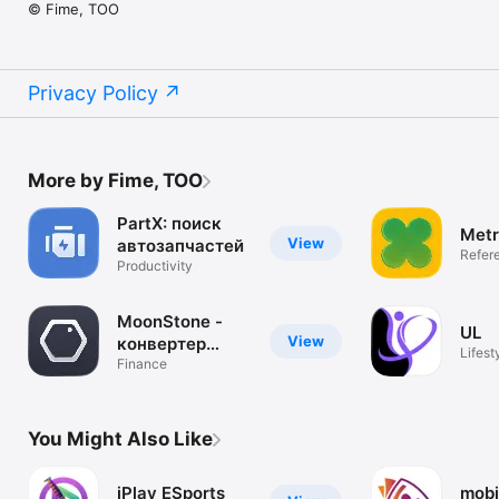
© Fime, TOO
Privacy Policy
More by Fime, TOO
PartX: поиск
Metr
View
автозапчастей
Refer
Productivity
MoonStone -
UL
View
конвертер
Lifest
валют
Finance
You Might Also Like
iPlay ESports
mobi