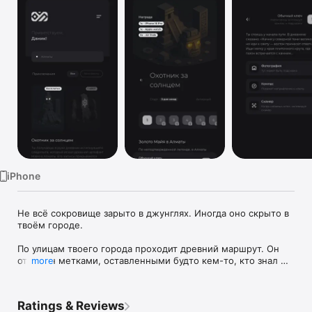
TV
iPhone
Не всё сокровище зарыто в джунглях. Иногда оно скрыто в 
твоём городе.

По улицам твоего города проходит древний маршрут. Он 
отмечен метками, оставленными будто кем-то, кто знал 
more
больше.

В твоих руках — только компас, подсказки и интуиция.

Ratings & Reviews
Остальное — тишина города, чужие следы… и чувство, что 