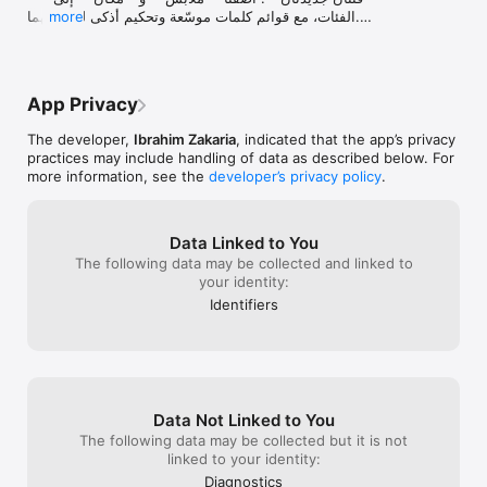
more
الفئات، مع قوائم كلمات موسّعة وتحكيم أذكى لكل منهما.

- **دليل الفئات**: صفحة جديدة تعرض كل فئة مع أمثلة 
حقيقية على الإجابات — اختر الحرف وشاهد كلمات مقبولة قبل 
أن تلعب.

- **بداية أسرع للاعبين الجدد**: خطوتان فقط وتبدأ اللعب. 
App Privacy
تحدّيك اليومي الأول يعلّمك اللعبة بوقت إضافي وتلميحات ذكية 
تساعدك على أول إجابة.

The developer,
Ibrahim Zakaria
, indicated that the app’s privacy
- **العدّ التنازلي للتحدي القادم**: بعد انتهاء تحدّي اليوم، 
practices may include handling of data as described below. For
شاهد الوقت المتبقّي للتحدي التالي مع اقتراحات لما تفعله الآن 
more information, see the
developer’s privacy policy
.
— تدريب على الأوسمة أو دعوة صديق.

- **تدريب أذكى للأوسمة**: كل وسام يوجّهك الآن إلى النمط 
الذي يُحرز تقدّمه فعليًا، بدل الوصول إلى طريق مسدود.

- **إصلاحات مهمة**: تصحيح احتساب كلمات التدريب في 
Data Linked to You
تقدّم الأوسمة ، ومعالجة حالات نادرة تمنع الوصول إلى الشاشة 
The following data may be collected and linked to
الرئيسية، مع تحسينات عامة في الأداء والثبات.
your identity:
Identifiers
Data Not Linked to You
The following data may be collected but it is not
linked to your identity:
Diagnostics