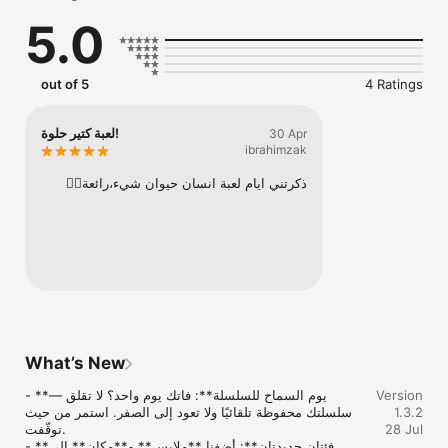
- يُختار حرف عشوائي (مثل: ب، م، ك)

5.0
- اختر من مختلف الفئات: حيوان، بلد، طعام، اسم، نبات...

- أجب بكلمة تبدأ بالحرف الصحيح قبل انتهاء الوقت

- كلمتك الفريدة = نقطة، كلمة مشتركة مع لاعب آخر = صفر!

out of 5
4 Ratings
العب مع من تحب:

- لعب محلي على نفس الجهاز

- غرف خاصة مع الأصدقاء عبر كود الغرفة

لعبة كتير حلوة!
30 Apr
- تحدي اللاعبين عشوائياً أونلاين

ibrahimzak
- تحدي يومي مع ترتيب عالمي

ذكرتني ايام لعبة انسان حيوان شيء،رائعة👍🏻
المميزات:

دعم كامل للغة العربية

عشرات الفئات المتجددة

أسئلة ذكاء اصطناعي للتحقق من إجاباتك بعدالة

تصميم سهل وجميل للعائلة والأصدقاء

مناسب لجميع الأعمار من 10 سنوات فأكثر

سرّع تفكيرك، وسع قاموسك، وانتصر على أصدقائك!

حمّل حروفي الآن 
What’s New
Version
- **يوم السماح للسلسلة**: فاتك يوم واحد؟ لا تقلق — 
1.3.2
سلسلتك محفوظة تلقائيًا ولا تعود إلى الصفر. استمر من حيث 
28 Jul
توقّفت.

- **فئتان جديدتان**: أضفنا **ملابس** و**مكان** إلى 