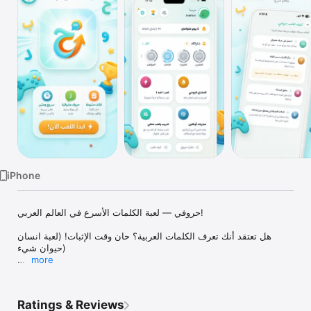
TV
iPhone
حروفي — لعبة الكلمات الأسرع في العالم العربي!

هل تعتقد أنك تعرف الكلمات العربية؟ حان وقت الإثبات! (لعبة انسان 
حيوان شيء)

more
في كل جولة، يُسحب حرف عشوائي من الحروف العربية، وعليك الإجابة 
على أكبر عدد من الفئات بكلمات تبدأ بهذا الحرف — قبل أن ينتهي الوقت!

Ratings & Reviews
طريقة اللعب:
