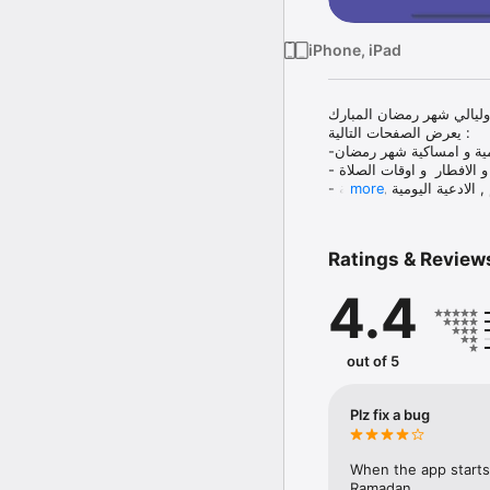
iPhone, iPad
وليالي شهر رمضان المبارك
يعرض الصفحات التالية : 

-الامساكية اليومية و امساكية شهر رمضان 

- تحديد وقت الامساك و الافطار  و اوقات الصلاة

- مقالات متنوعة بمواضيع مختلفة : في رحاب الشهر , استقبال شهر رمضان , القران الكريم , الادعية اليومية , الادعية 
more
Ratings & Review
4.4
out of 5
Plz fix a bug
When the app starts
Ramadan