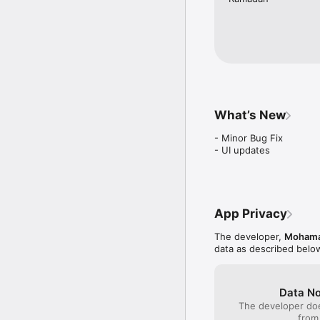
What’s New
- Minor Bug Fix

- UI updates
App Privacy
The developer,
Mohama
data as described belo
Data No
The developer doe
from