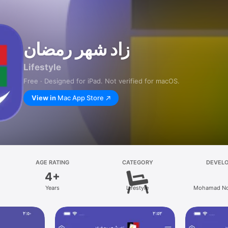
زاد شهر رمضان
Lifestyle
Free · Designed for iPad. Not verified for macOS.
View in
Mac App Store
AGE RATING
CATEGORY
DEVEL
4+
Years
Lifestyle
Mohamad No