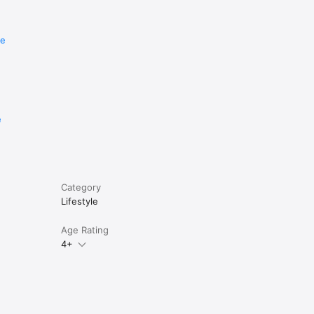
re
e
Category
Lifestyle
Age Rating
4+