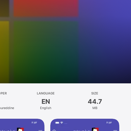
OPER
LANGUAGE
SIZE
EN
44.7
ureddine
English
MB