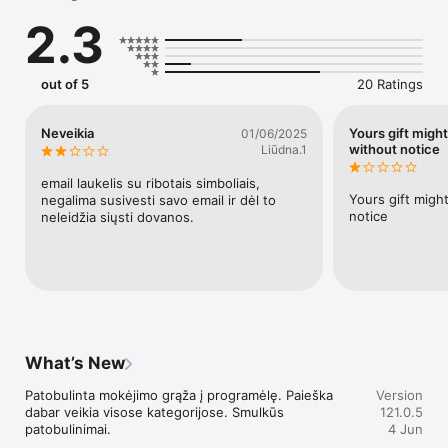
- Momentinis siuntimas per SMS

2.3
- Daugiau nei 50 partnerių dovanų

- Paprasta ir greita — vos keli paspaudimai

- Tinka bet kokiai progai: gimtadieniui, vardadieniui ar tiesiog 
taip

out of 5
20 Ratings
- Dovanos galioja 30 dienų

Nustebink artimuosius šiandien — su Giftyme.
Neveikia
Yours gift migh
01/06/2025
without notice
Liūdna.1
email laukelis su ribotais simboliais, 
Yours gift migh
negalima susivesti savo email ir dėl to 
notice
neleidžia siųsti dovanos.
What’s New
Patobulinta mokėjimo grąža į programėlę. Paieška 
Version
dabar veikia visose kategorijose. Smulkūs 
121.0.5
patobulinimai.
4 Jun