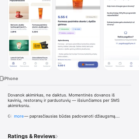
TV
iPhone
Dovanok akimirkas, ne daiktus. Momentinės dovanos iš 
kavinių, restoranų ir parduotuvių — išsiunčiamos per SMS 
akimirksniu.

Giftyme — paprasčiausias būdas padovanoti džiaugsmą.

more
Pasirinkite dovaną iš daugybės partnerių: kavinių, restoranų, 
pramogų vietų ir parduotuvių visoje Lietuvoje. Dovana 
išsiunčiama akimirksniu per SMS arba el. paštą — nereikia 
Ratings & Reviews
laukti pristatymo ar rūpintis pakuote.
