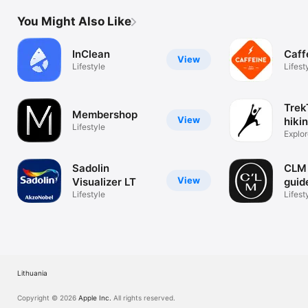
You Might Also Like
InClean
Caff
View
Lifestyle
Lifest
Trek
Membershop
View
hiki
Lifestyle
Explor
foot!
Sadolin
CLM 
View
Visualizer LT
guid
Lifestyle
Lifest
Lithuania
Copyright © 2026
Apple Inc.
All rights reserved.