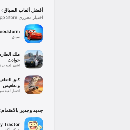
أفضل ألعاب السباق
اختيار محرري App Store
peedstorm
سباق
ملك الطاره
حوادث
اشهر لعبة در
٢٠٢٦
كنق التطعي
و تطعيس
افضل لعبة سي
وهجولة
جديد وجدير بالاهتمام
y Tractor
حركة وأكشن