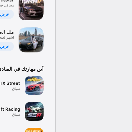
layer 2
محاكي قيا
أونلاين
عرض
ملك الط
اشهر لعبة
هجوله و
وهجوله ٢٠٢٦
عرض
أين مهارتك في القيادة
rX Street
سباق
ift Racing
سباق