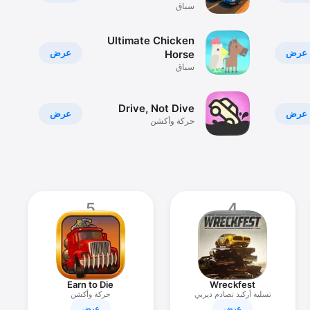
سباق
Ultimate Chicken
عرض
عرض
Horse
سباق
Drive, Not Dive
عرض
عرض
حركة وأكشن
5
4
Earn to Die
Wreckfest
تسلية أركيد تصادم ديربي
حركة وأكشن
سباق
عرض
عرض