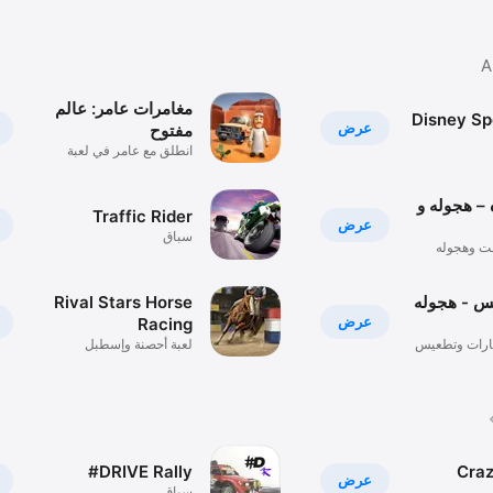
مغامرات عامر: عالم
Disney S
عرض
مفتوح
انطلق مع عامر في لعبة
المطاردة
 – هجوله و
Traffic Rider
عرض
سباق
فت وهجوله
س - هجوله
Rival Stars Horse
عرض
Racing
ارات وتطعيس
لعبة أحصنة وإسطبل
#DRIVE Rally
Craz
عرض
سباق