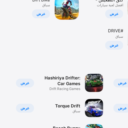
افضل لعبة سيارات
هجوله و تطعيس
سباق
Unchained
وتطعيس وهجولة
عرض
عرض
#DRIVE
سباق
عرض
Hashiriya Drifter:
عرض
عرض
Car Games
Drift Racing Games
Simulator
Torque Drift
عرض
عرض
سباق