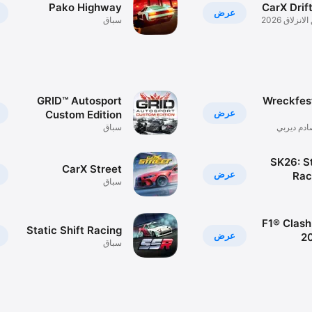
Pako Highway
CarX Drif
عرض
زلاق 2026
سباق
GRID™ Autosport
Wreckfest
عرض
Custom Edition
ادم ديربي
سباق
SK26: S
CarX Street
عرض
Rac
سباق
F1® Clash 
Static Shift Racing
عرض
2
سباق