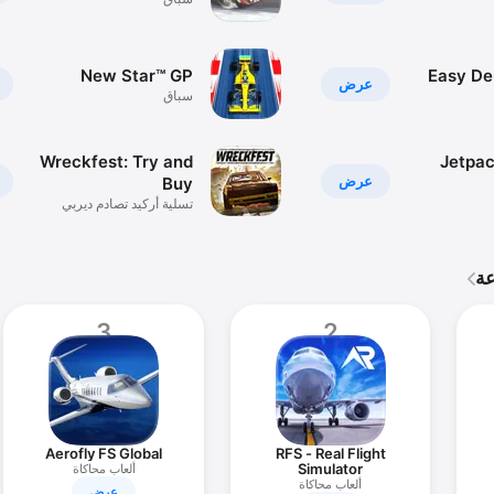
New Star™ GP
Easy De
عرض
سباق
Wreckfest: Try and
Jetpac
عرض
Buy
تسلية أركيد تصادم ديربي
سباق
عة
3
2
Aerofly FS Global
RFS - Real Flight
Simulator
ألعاب محاكاة
ألعاب محاكاة
عرض