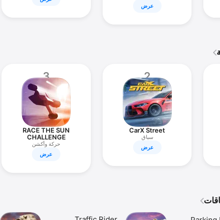
عرض
3
2
RACE THE SUN
CarX Street
CHALLENGE
سباق
EDITION
حركة وأكشن
عرض
عرض
Traffic Rider
Parking