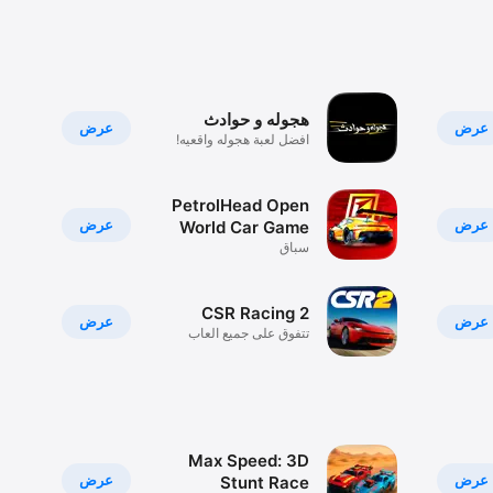
هجوله و حوادث
عرض
عرض
افضل لعبة هجوله واقعيه!
PetrolHead Open
عرض
عرض
World Car Game
سباق
CSR Racing 2
عرض
عرض
تتفوق على جميع العاب
سيارات!
Max Speed: 3D
عرض
عرض
Stunt Race