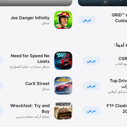
GRID™ 
Joe Danger Infinity
عرض
Custo
سباق
لدينا
Need for Speed No
CSR
عرض
Limits
ع العاب
سباق سيارات. حكم الشوارع.
Top  – سباق
CarX Street
عرض
ات
سباق
سابق أونلاين
Wreckfest: Try and
F1® Clash 
عرض
Buy
2
تسلية أركيد تصادم ديربي
سباق