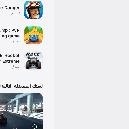
oe Danger
تسالي
Jump : PvP
cing game
سباق
E: Rocket
r Extreme
سباق
لعبتك المفضلة التالية