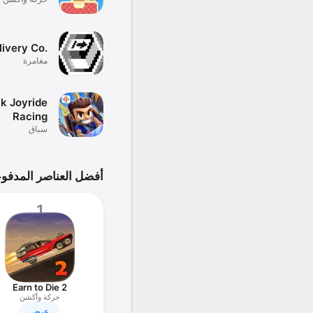
livery Co.
مغامرة
k Joyride
Racing
سباق
أفضل العناصر المدفو
1
Earn to Die 2
حركة وأكشن
عرض