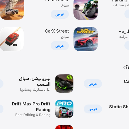
Multip
دة سيارات
سباق
عرض
CarX Street
اره –
 درفت
 حوادث
سباق
عرض
؟
نيترو نيشن: سباق
Ca
عرض
السحب
عدّل سيارتك وتسابق!
Drift Max Pro Drift
Static Sh
عرض
Racing
Best Drifting & Racing
Game