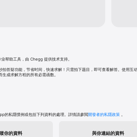
問題，請試試Mathway。這款工具會告訴你它是如何得到答案的，讓你從過程中
athway是一款不可替代的工具。這款應用程式可以幫助你做數學作業。它不
。你要做的就是輸入方程式並按下回車鍵“。 - 生活駭客

作业帮助工具，由 Chegg 提供技术支持。

秒拍答疑功能，节省时间，快速求解！只需拍下题目，即可查看解答。使用互
而生成求解方程的所有必需函数。

订阅，随时查看方程详解，疑难解析，一步到位，一劳永逸。
App的私隱慣例或包括下列資料的處理。詳情請參閲
開發者的私隱政策
。
蹤你的資料
與你連結的資料