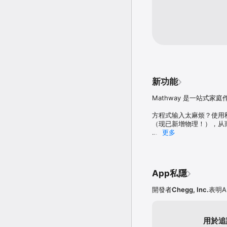
生。” - 雅虎新聞

“如果你有需要解決的數學
- CNET科技資訊網

“就解決數學問題而言，M
業，還教你如何正確做作業
新功能
Mathway 是一站式家庭
方程式输入太麻烦？使用
（现已新增物理！），从
更多
不只想要答案？赶快升级
App私隱
開發者
Chegg, Inc.
表明
用於追