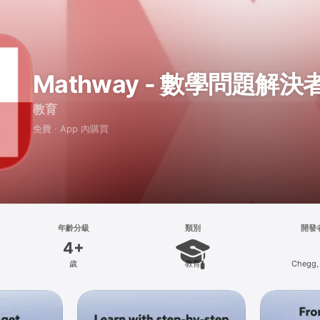
Mathway - 數學問題解決
教育
免費 · App 內購買
年齡分級
類別
開發
4+
歲
教育
Chegg, 