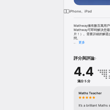
iPhone、iPad
Mathway擁有數百
Mathway可即時解決
片！）。需要詳細的解題步
問。

更多
Mathway涵蓋： 

- 基本數學 

- 初級代數 

評分與評論
- 代數 

- 三角學 

4.4
- 微積分學預科 

- 微積分 

- 統計學 

- 有限數學 

滿分 5 分
- 線性代數

 - 化學

 - 繪圖

Maths Teacher
有數學問題？向Mathwa
It’s a brilliant Math
使用方便並且十分高效，