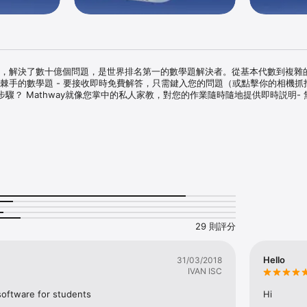
萬用戶，解決了數十億個問題，是世界排名第一的數學題解決者。從基本代數到複雜
您最棘手的數學題 - 要接收即時免費解答，只需鍵入您的問題（或點擊你的相機抓
驟？ Mathway就像您掌中的私人家教，對您的作業隨時隨地提供即時説明-
29 則評分
Hello
31/03/2018
IVAN ISC
y提問即可。

s software for students
Hi
Mathway能夠激發任何人的興趣，只要他們有數學題需要解決，無論是高中生