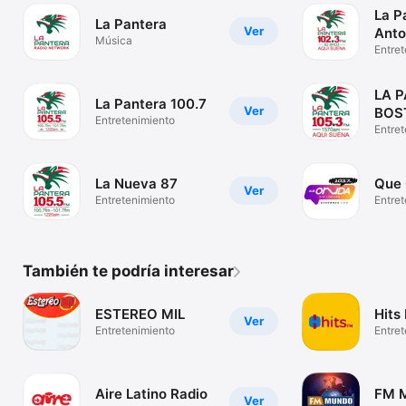
La P
La Pantera
Ver
Anto
Música
Entre
LA 
La Pantera 100.7
Ver
BOS
Entretenimiento
Entre
La Nueva 87
Que 
Ver
Entretenimiento
Entre
También te podría interesar
ESTEREO MIL
Hits
Ver
Entretenimiento
Entre
Aire Latino Radio
FM M
Ver