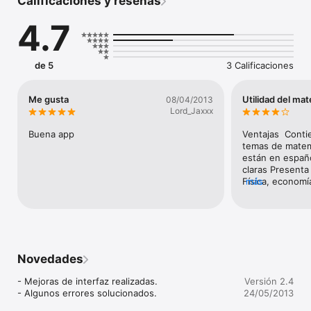
Calificaciones y reseñas
Materias que se cubren, entre otras:

4.7
- Binomio de Newton

- Circunferencia

- Combinatoria

- Números complejos

de 5
3 Calificaciones
- Cuerpos geométricos

- Derivadas

- Divisibilidad

Me gusta
Utilidad del mate
08/04/2013
- Ecuaciones con valor absoluto

Lord_Jaxxx
- Ecuaciones de primer grado

- Ecuaciones de segundo grado

Buena app
Ventajas  Contie
- Elipse

temas de matemá
- Espacio afín y euclídeo

están en españo
- Estadística Unidimensional

claras Presenta 
- Estadística bidimensional

Física, economía
más
- Función exponencial

están escritos 
- Integrales impropias

- Figuras planas

- Función afín y cuadrática

- Números racionales - Fracciones

- Fracciones algebraicas

Novedades
- Funciones y límites

- Inecuaciones

- Mejoras de interfaz realizadas.

Versión 2.4
- Integral definida y aplicaciones

- Algunos errores solucionados.
24/05/2013
- Logaritmos

- Miscelánea matemática
