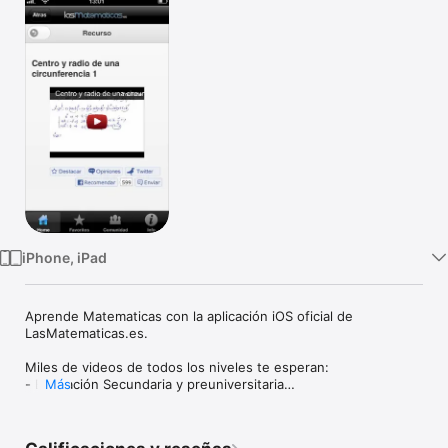
TV
iPhone, iPad
Aprende Matematicas con la aplicación iOS oficial de 
LasMatematicas.es.

Miles de videos de todos los niveles te esperan:

- Educación Secundaria y preuniversitaria

Más
- Universidad

- Física

- Economía y Ciencias de la Empresa
