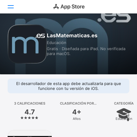
Hoy
LasMatematicas.es
Educación
Juegos
Gratis · Diseñada para iPad. No verificada
para macOS.
Apps
Arcade
Buscar
El desarrollador de esta app debe actualizarla para que
funcione con tu versión de iOS.
Plataforma
iPhone
3 CALIFICACIONES
CLASIFICACIÓN POR
CATEGORÍA
EDADES
4.7
4+
iPad
Años
Educación
Mac
Watch