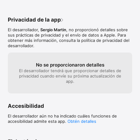
- Progresiones aritméticas

- Progresiones geométricas

- Plano afín

Privacidad de la app
- Polinomios

- Interés compuesto

El desarrollador,
Sergio Martin
, no proporcionó detalles sobre
- Potencias

sus prácticas de privacidad y el envío de datos a Apple. Para
- Probabilidad

obtener más información, consulta la política de privacidad del
- Radicales

desarrollador.
- Raíz cuadrada

- Regla de tres

- Sistemas de ecuaciones de segundo grado

- Sistemas de dos ecuaciones con dos incógnitas

No se proporcionaron detalles
- Sucesiones

El desarrollador tendrá que proporcionar detalles de
- Teorema de Thales

privacidad cuando envíe su próxima actualización de
- Trigonometría

app.
- Vectores en el plano

- Álgebras de Boole

- Aplicaciones lineales

-  Aritmética modular

Accesibilidad
- Bases numéricas

- Campos escalares y vectoriales

El desarrollador aún no ha indicado cuáles funciones de
- Matemáticas con ordenador - Mathematica

accesibilidad admite esta app.
Obtén detalles
- Fundamentos de lógica, teoría de conjuntos y estructuras 
algebráicas

- Continuidad y diferenciabilidad de funciones de varias 
variables
