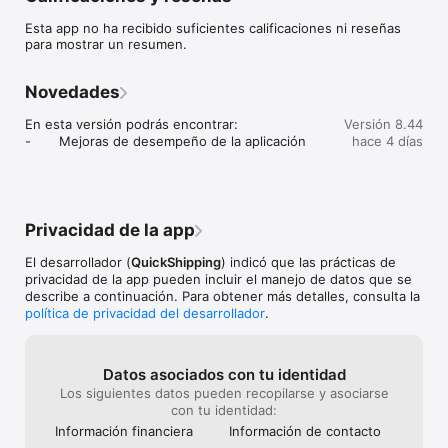
Esta app no ha recibido suficientes calificaciones ni reseñas
La App Quick Box USA te permite tener control completo de tu 
para mostrar un resumen.
perfil, preferencias de envíos a domicilio, formas de pago 
preferidas, etc.

Novedades
El control de tu PO Box en la palma de tu mano ¡Felices 
Compras!
En esta versión podrás encontrar:

Versión 8.44
-       Mejoras de desempeño de la aplicación
hace 4 días
Privacidad de la app
El desarrollador (
QuickShipping
) indicó que las prácticas de
privacidad de la app pueden incluir el manejo de datos que se
describe a continuación. Para obtener más detalles, consulta la
política de privacidad del desarrollador
.
Datos asociados con tu identidad
Los siguientes datos pueden recopilarse y asociarse
con tu identidad:
Información financiera
Información de contacto