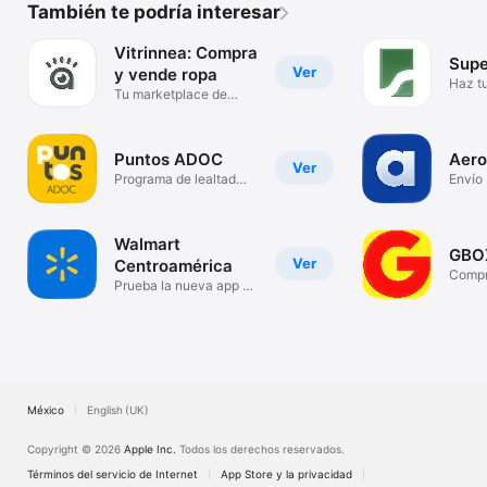
También te podría interesar
Vitrinnea: Compra
Supe
Ver
y vende ropa
Haz t
Tu marketplace de
donde
moda cercano
Puntos ADOC
Aero
Ver
Programa de lealtad
Envío 
ADOC
Walmart
GBO
Ver
Centroamérica
Comp
Prueba la nueva app de
Walmart
México
English (UK)
Copyright © 2026
Apple Inc.
Todos los derechos reservados.
Términos del servicio de Internet
App Store y la privacidad