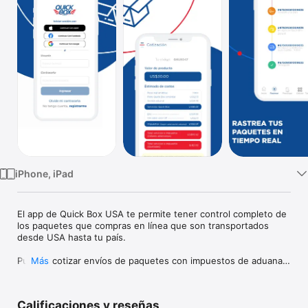
TV
iPhone, iPad
El app de Quick Box USA te permite tener control completo de 
los paquetes que compras en línea que son transportados 
desde USA hasta tu país.    

Puedes cotizar envíos de paquetes con impuestos de aduanas 
Más
incluidos,  rastrear paquetes después de haber llegado a 
nuestras bodegas, subir facturas de tus compras,  realizar 
pagos de paquetes cuando ya se encuentran en nuestras 
Calificaciones y reseñas
agencias y confirmar envíos a tu domicilio.     
