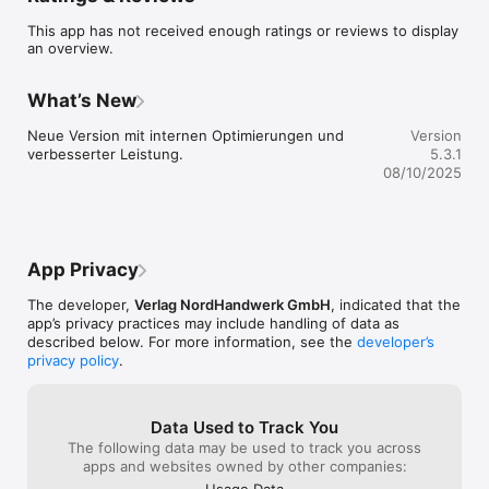
für Handwerk und Mittelstand relevanten Themen sowie die 
This app has not received enough ratings or reviews to display
handwerkspolitischen Ziele und Regularien der vier Kammern. 
an overview.
Wir sehen uns als Plattform für den offenen Dialog mit 
unseren Leserinnen und Lesern. 

Einen Schwerpunkt der Berichterstattung bilden nutzwertige 
What’s New
Themen aus den Bereichen Unternehmensführung, 
Betriebswirtschaft, Recht, Steuern, Finanzen und technische 
Neue Version mit internen Optimierungen und 
Version
Entwicklungen. Über sie informieren wir in der Rubrik 
verbesserter Leistung.
5.3.1
„Lohnenswert“ detailliert und verständlich.

08/10/2025
Betriebsnähe ist das NH-Markenzeichen. Wir schreiben nicht 
abstrakt über Themen, sondern immer nah an der 
betrieblichen Wirklichkeit. 

NordHandwerk versteht sich als Bindeglied zwischen den 
herausgebenden Handwerkskammern und ihren jeweiligen 
App Privacy
Mitgliedsbetrieben. Nord-Handwerk setzt sich für die 
Interessen des Handwerks und dessen Organisationen ein.

The developer,
Verlag NordHandwerk GmbH
, indicated that the
Mit der NordHandwerk-App erhalten Sie das komplette 
app’s privacy practices may include handling of data as
Magazin pünktlich auf Ihr iPad. Sie können es lesen, wann und 
described below. For more information, see the
developer’s
wo immer Sie wollen. Die App garantiert mit ihrem 
privacy policy
.
zeitgemäßen Funktionsumfang ein komfortables 
Lesevergnügen. Einfach ausprobieren!

PS.: Vermissen Sie eine Funktion? Wir freuen uns sehr über 
Data Used to Track You
Anregungen, Lob und Kritik. Schreiben Sie uns an 
The following data may be used to track you across
apps and websites owned by other companies:
Usage Data