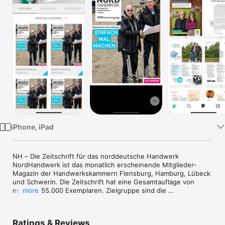
TV
iPhone, iPad
NH – Die Zeitschrift für das norddeutsche Handwerk

NordHandwerk ist das monatlich erscheinende Mitglieder-
Magazin der Handwerkskammern Flensburg, Hamburg, Lübeck 
und Schwerin. Die Zeitschrift hat eine Gesamtauflage von 
mehr als 55.000 Exemplaren. Zielgruppe sind die 
more
eingetragenen Mitgliedsbetriebe der herausgebenden 
Kammern sowie andere Entscheider aus Wirtschaft, Politik und 
Verwaltung. 

Ratings & Reviews
Nordhandwerk berichtet verlässlich und umfassend über alle 