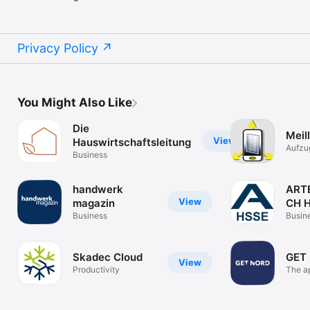
Privacy Policy
You Might Also Like
Die
Meil
View
Hauswirtschaftsleitung
Aufzu
Business
intera
handwerk
ARTE
View
magazin
CH 
Business
Busin
Skadec Cloud
GET
View
Productivity
The a
NORD