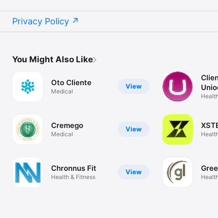
Privacy Policy
You Might Also Like
Clie
Oto Cliente
View
Unio
Medical
Fort
Health
Cremego
XST
View
Medical
Health
Chronnus Fit
Gree
View
Health & Fitness
Health