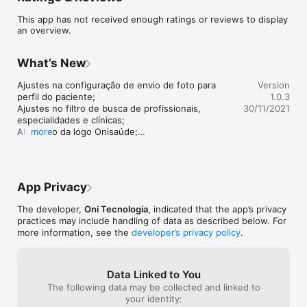
disponibilizada pela Oni Tecnologia e Servidos LTDA, uma 
This app has not received enough ratings or reviews to display
healthtech brasileira fundada em Goiânia, que atua para prover 
an overview.
soluções tecnológicas, globais e inteligentes que alinham 
propósitos e necessidades do ecossistema da saúde.

What’s New
A plataforma permite o agendamento de consulta e 
teleconsultas para várias especialidades e permite a 
Ajustes na configuração de envio de foto para 
Version
contratação de exames clínicos que poderão ser executados 
perfil do paciente;

1.0.3
pela rede credenciada.
Ajustes no filtro de busca de profissionais, 
30/11/2021
especialidades e clínicas;

Alteração da logo Onisaúde;

more
Correções de bugs.
App Privacy
The developer,
Oni Tecnologia
, indicated that the app’s privacy
practices may include handling of data as described below. For
more information, see the
developer’s privacy policy
.
Data Linked to You
The following data may be collected and linked to
your identity: