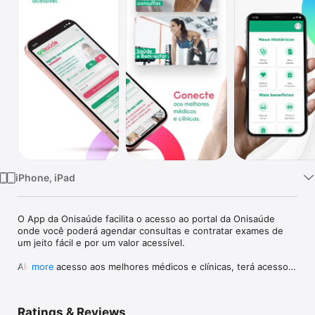
TV
iPhone, iPad
O App da Onisaúde facilita o acesso ao portal da Onisaúde 
onde você poderá agendar consultas e contratar exames de 
um jeito fácil e por um valor acessível. 

Além do acesso aos melhores médicos e clínicas, terá acesso 
more
rápido e fácil as suas receitas, fórmulas, resultados de exames 
e muito mais.

Ratings & Reviews
A Onisaúde é a plataforma de exames e consultas 