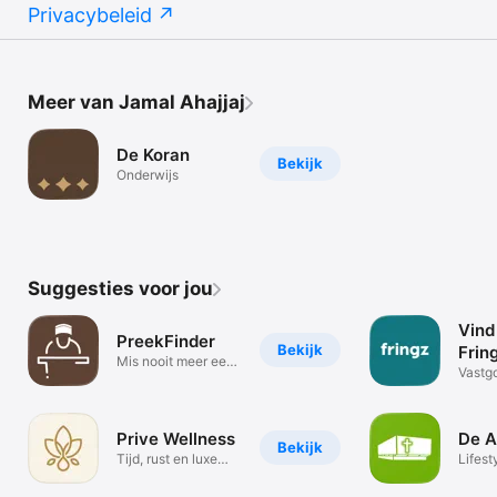
Privacybeleid
Meer van Jamal Ahajjaj
De Koran
Bekijk
Onderwijs
Suggesties voor jou
Vind
PreekFinder
Bekijk
Frin
Mis nooit meer een
Mar
Vastg
lezing!
huis v
Prive Wellness
De A
Bekijk
Tijd, rust en luxe
Lifest
voor jezelf