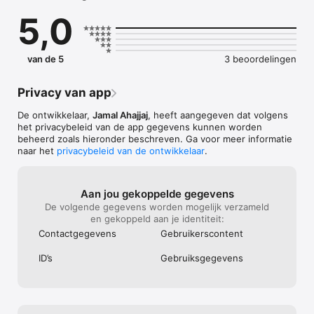
5,0
Met de app heb je altijd en overal toegang tot het complete 
platform. Bekijk lessen, lezingen, vraag & antwoorden, series 
en modules direct op je telefoon. Download video's om offline 
te bekijken, ontvang meldingen bij nieuwe publicaties, volg 
van de 5
3 beoordelingen
live uitzendingen en stel je vragen rechtstreeks via de app.
Privacy van app
De ontwikkelaar,
Jamal Ahajjaj
, heeft aangegeven dat volgens
het privacybeleid van de app gegevens kunnen worden
beheerd zoals hieronder beschreven. Ga voor meer informatie
naar het
privacybeleid van de ontwikkelaar
.
Aan jou gekoppelde gegevens
De volgende gegevens worden mogelijk verzameld
en gekoppeld aan je identiteit:
Contact­gegevens
Gebruikers­content
ID’s
Gebruiks­gegevens