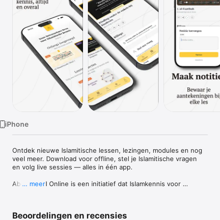
TV
iPhone
Ontdek nieuwe Islamitische lessen, lezingen, modules en nog 
veel meer. Download voor offline, stel je Islamitische vragen 
en volg live sessies — alles in één app.

Aboe Ismail Online is een initiatief dat Islamkennis voor 
… meer
iedereen inzichtelijk en toegankelijk maakt. Wekelijks worden 
er op het platform nieuwe lessen, lezingen en modules 
gepubliceerd. Ook worden er periodiek live-sessies gehouden 
Beoordelingen en recensies
zoals vraag en antwoord sessies en webinars.
