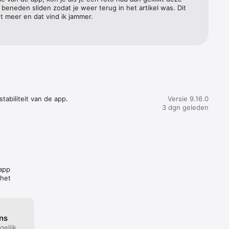
beneden sliden zodat je weer terug in het artikel was. Dit 
t meer en dat vind ik jammer.
rtikelen 
ze beste 
r maand. 
 betaald 
abiliteit van de app.
Versie 9.16.0
 gratis 
3 dgn geleden
kan tot 
> iTunes 
ragen 
 app
 het
aden van 
ns
elijk