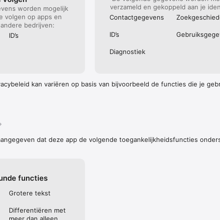
.facebook.com/AD.NL

verzameld en gekoppeld aan je ident
vens worden mogelijk
.instagram.com/ad_nl/

te volgen op apps en
Contact­gegevens
Zoek­geschied
com/adnl

andere bedrijven:
ID’s
Gebruiks­geg
ID’s
merking over de AD app of over het AD in het algemeen? Neem gerust c
Diagnostiek
mail te sturen naar appsupport@dpgmedia.nl.

is een uitgave van DPG Media B.V.

cybeleid kan variëren op basis van bijvoorbeeld de functies die je gebru
: https://www.dpgmedia.nl/gebruiksvoorwaarden

ps://www.dpgmedia.nl/privacy
aangegeven dat deze app de volgende toegankelijkheidsfuncties onder
unde functies
Grotere tekst
Differentiëren met
meer dan alleen