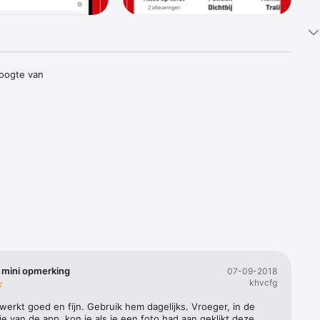
oogte van 
mpioen 
 het 
 mini opmerking
07-09-2018
khvcfg
erkt goed en fijn. Gebruik hem dagelijks. Vroeger, in de 
e van de app, kon je als je een foto had aan geklikt deze 