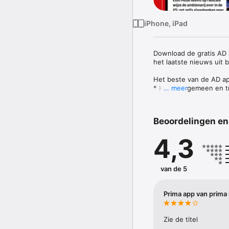
iPhone, iPad
Download de gratis AD 
het laatste nieuws uit 
Het beste van de AD ap
* Home: algemeen en tr
… meer
* Regio: het laatste ni
* Video: bekijk nieuwsvi
* Puzzel: ontdek honder
Beoordelingen en
* Podcast: beluister AD
* Show: blijf actueel me
4,3
* Sport: het belangrijks
Haal meer uit de app me
* Meld je daarnaast aan
van de 5
Divisie of Toto KNVB Be
* Voor voetbalfans is e
voetbalprogramma, de w
Prima app van prima 
* Lees het nieuws in de
* Check het weer in jou
* Bewaar artikelen met d
Zie de titel