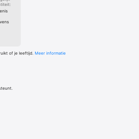
iteit:
enis
evens
ontact 
ikt of je leeftijd.
Meer informatie
steunt.