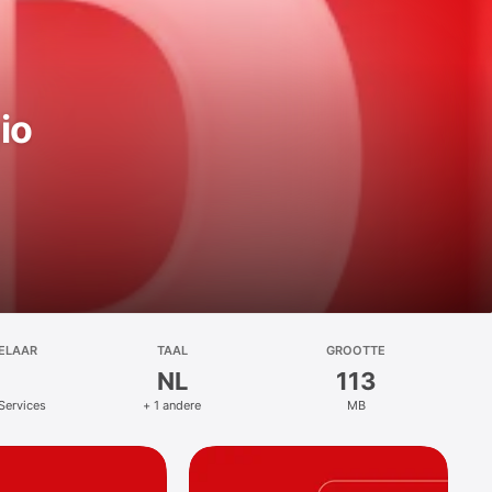
io
ELAAR
TAAL
GROOTTE
NL
113
Services
+ 1 andere
MB