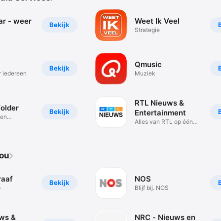
ar - weer
Weet Ik Veel
Bekijk
Strategie
Qmusic
Bekijk
 iedereen
Muziek
RTL Nieuws &
older
Bekijk
Entertainment
 en
Alles van RTL op één
en
plek.
jou
raaf
NOS
Bekijk
p
Blijf bij. NOS
ws &
NRC - Nieuws en