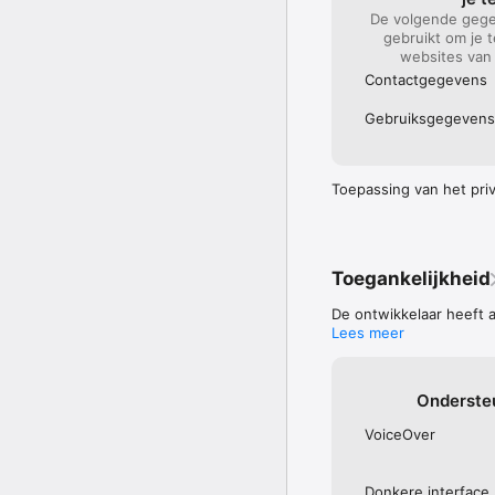
Facebook: https://www
De volgende gege
Instagram: https://www
gebruikt om je 
Twitter: https://twitter.
websites van 
Contact­gegevens
Vragen of suggesties?

Heb je een vraag of op
Gebruiks­gegevens
met ons op door een e-
Privacy

AD (Algemeen Dagblad) 
Toepassing van het priva
Gebruikersvoorwaarden
Privacy statement: htt
Toegankelijkheid
De ontwikkelaar heeft 
Lees meer
Onderste
VoiceOver
Donkere interface