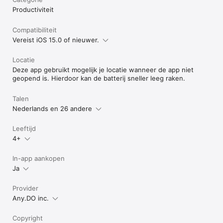
Productiviteit
Voorwaarden: www.any.do/legal/applicentie-overeenkomst

Privacy: www.any.do/legal/privacy-policy
Compatibiliteit
Vereist iOS 15.0 of nieuwer.
Locatie
Deze app gebruikt mogelijk je locatie wanneer de app niet
geopend is. Hierdoor kan de batterij sneller leeg raken.
Talen
Nederlands en 26 andere
Leeftijd
4+
In-app aankopen
Ja
Provider
Any.DO inc.
Copyright