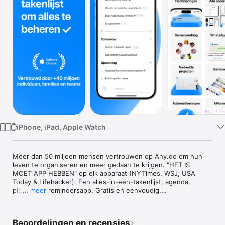
TV
iPhone, iPad, Apple Watch
Meer dan 50 miljoen mensen vertrouwen op Any.do om hun 
leven te organiseren en meer gedaan te krijgen. "HET IS 
MOET APP HEBBEN" op elk apparaat (NYTimes, WSJ, USA 
Today & Lifehacker). Een alles-in-een-takenlijst, agenda, 
planner en remindersapp. Gratis en eenvoudig.

… meer
DE # 1 TE DOEN LIJST & TAAKLIJST

SYNCS NAUWKEURIG tussen uw mobiel, desktop, web en 
Beoordelingen en recensies
tablet. Houdt alles bij wat u moet doen, taken, herinneringen, 