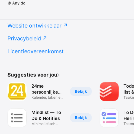
© Any.do
Website ontwikkelaar
Privacybeleid
Licentieovereenkomst
Suggesties voor jou
24me
Todo
Bekijk
persoonlijke
list
assistant
Kalender, taken en
Taakm
notities
herin
Mindlist — To
To Do
Bekijk
Do & Notities
Heri
Minimalistisch
Takenl
kalender
Gewo