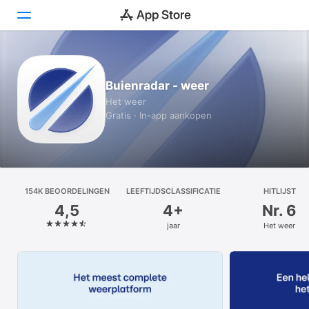
Vandaag
Buienradar - weer
Games
Het weer
Gratis · In-app aankopen
Apps
Arcade
Zoek
154K BEOOR­DELINGEN
LEEFTIJDSCLASSIFICATIE
HITLIJST
4,5
4+
Nr. 6
Platform
jaar
Het weer
iPhone
iPad
Mac
Watch