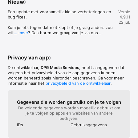
Nieuw
- UV

- Muggen

Een update met voornamelijk kleine verbeteringen en 
Versie
- BBQ

bug fixes.

4.9.11
- Temperatuur

22 jul.
- Gevoelstemperatuur

Kom je iets tegen dat niet klopt of je graag anders zou 
- Grondtemperatuur

willen zien? Dan horen we graag van je via ons 
… meer
- Wind

feedback of contact formulier in onze app of op onze 
- Mist

website.
- Sneeuw

- Luchtkwaliteit

- Luchtvochtigheid

Privacy van app
- Neerslagsom

- Europa Buienradar

De ontwikkelaar,
DPG Media Services
, heeft aangegeven dat
- Europa Satellietbeelden

volgens het privacybeleid van de app gegevens kunnen
- Europa Temperatuur

worden beheerd zoals hieronder beschreven. Ga voor meer
informatie naar het
privacybeleid van de ontwikkelaar
.
Daarnaast werken onze meteorologen meerdere malen per 
dag het geschreven weerbericht bij, zodat het altijd actueel is.

Gegevens die worden gebruikt om je te volgen
In de tabel “Komende uren in” kun je voor jouw gekozen 
De volgende gegevens worden mogelijk gebruikt om
locatie (óók voor buitenlandse plaatsen) een uur-tot-uur 
je te volgen op apps en websites van andere
voorspelling vinden van de temperatuur, het aantal millimeter 
bedrijven:
regen per uur, de neerslagkans, de windrichting en de 
windkracht.

ID’s
Gebruiks­gegevens
Naast onweer, zon, sneeuw, wind en temperatuur kaarten 