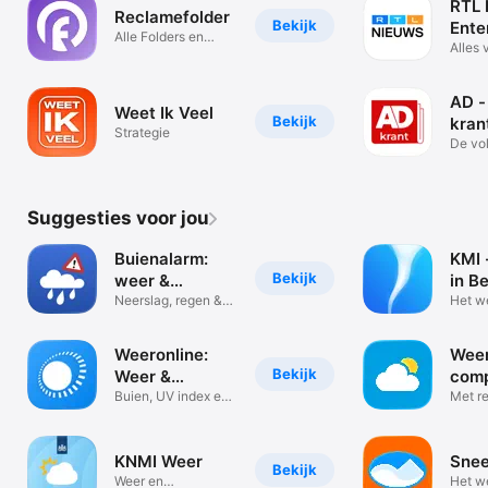
RTL 
Reclamefolder
Bekijk
Ente
Alle Folders en
Alles
Aanbiedingen
één pl
AD -
Weet Ik Veel
Bekijk
kran
Strategie
De vol
digita
Suggesties voor jou
Buienalarm:
KMI 
Bekijk
weer &
in Be
regenradar
Neerslag, regen &
Het w
live radar
Weeronline:
Weer
Bekijk
Weer &
comp
regenradar
Buien, UV index en
app
Met r
zon radar
onwee
KNMI Weer
Snee
Bekijk
Weer en
Het w