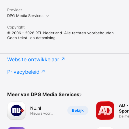
Provider
DPG Media Services
Copyright
© 2006 - 2026 RTL Nederland. Alle rechten voorbehouden.
Geen tekst- en datamining.
Website ontwikkelaar
Privacybeleid
Meer van DPG Media Services
AD -
NU.nl
Bekijk
Spor
Nieuws voor
De me
iedereen
nieuw