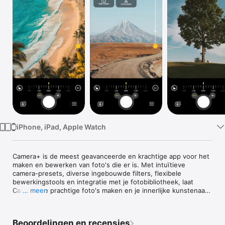
TV
iPhone, iPad, Apple Watch
Camera+ is de meest geavanceerde en krachtige app voor het 
maken en bewerken van foto's die er is. Met intuïtieve 
camera-presets, diverse ingebouwde filters, flexibele 
bewerkingstools en integratie met je fotobibliotheek, laat 
Camera+ je prachtige foto's maken en je innerlijke kunstenaar 
… meer
de vrije loop laten.

Camera+ biedt een reeks opname-presets voor specifieke 
Beoordelingen en recensies
doeleinden, waaronder de Auto-modus voor een eenvoudige 