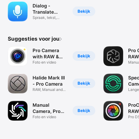
Dialog -
Bekijk
Translate
Speech
Spraak, tekst,
fotostranslator
Suggesties voor jou
Pro Camera
Pro 
Bekijk
with RAW &
RAW
Focus
Foto en video
Pro
Manua
ProRA
Halide Mark III
Spec
Bekijk
- Pro Camera
Cam
RAW, Manual and
Lange 
Macro Capture
Foto's
Manual
Pro
Bekijk
Camera, Pro
RAW
DSLR | RAW+
Foto en video
Cam
Pro D
Manua