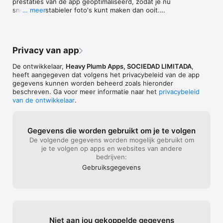
prestaties van de app geoptimaliseerd, zodat je nu 
Gebruiksvoorwaarden: 
downloads?Chec
sneller en stabieler foto's kunt maken dan ooit.

… meer
https://www.heavyplumbapps.com/Service_Terms.html
Commerce. More
same address. S
We hebben de interne details verfijnd om een ​​soepele 
elsewhere on the
en perfecte ervaring te garanderen.

in this fraud, 
Apple’s AppStore
Privacy van app
Vind je onze app handig? We zouden het erg op prijs 
operation in the
stellen als je een review achterlaat. Bedankt voor je 
De ontwikkelaar,
Heavy Plumb Apps, SOCIEDAD LIMITADA
,
steun!
heeft aangegeven dat volgens het privacybeleid van de app
gegevens kunnen worden beheerd zoals hieronder
beschreven. Ga voor meer informatie naar het
privacybeleid
van de ontwikkelaar
.
Gegevens die worden gebruikt om je te volgen
De volgende gegevens worden mogelijk gebruikt om
je te volgen op apps en websites van andere
bedrijven:
Gebruiks­gegevens
Niet aan jou gekoppelde gegevens