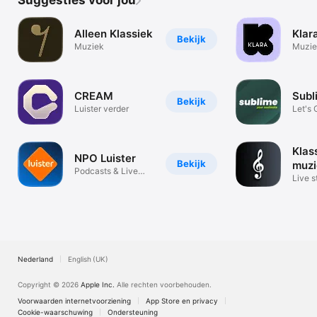
Alleen Klassiek
Klar
Bekijk
Muziek
Muzie
CREAM
Subl
Bekijk
Luister verder
Let's 
Klas
NPO Luister
Bekijk
muzi
Podcasts & Live
Live 
Radio NPO
muzie
Nederland
English (UK)
Copyright © 2026
Apple Inc.
Alle rechten voorbehouden.
Voorwaarden internetvoorziening
App Store en privacy
Cookie-waarschuwing
Ondersteuning