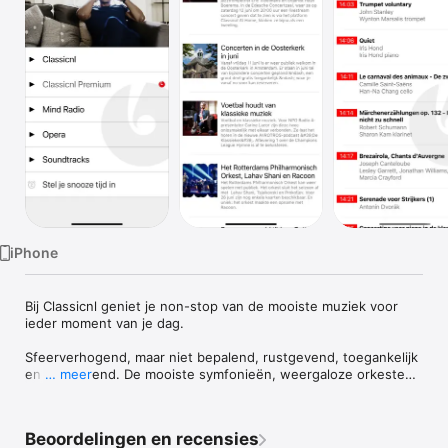
TV
iPhone
Bij Classicnl geniet je non-stop van de mooiste muziek voor 
ieder moment van je dag.

Sfeerverhogend, maar niet bepalend, rustgevend, toegankelijk 
en inspirerend. De mooiste symfonieën, weergaloze orkesten 
… meer
en ensembles, de beste solisten, de grootste meesterwerken, 
je hoort ze allemaal in een toegankelijke variatie van 
verschillende periodes, stijlen en uitvoeringen. Luister ook 
Beoordelingen en recensies
naar onze themakanalen, zoals Classicnl Premium: reclamevrij 