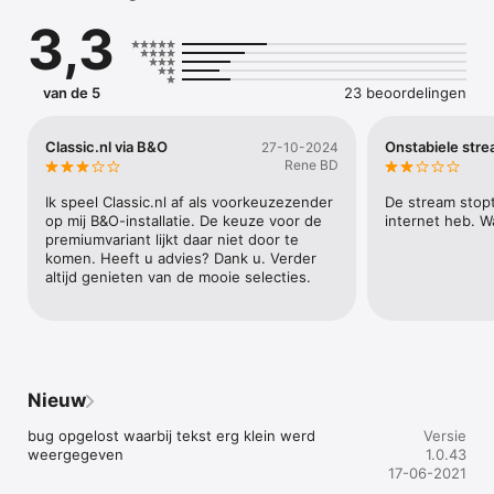
genieten!
3,3
van de 5
23 beoordelingen
Classic.nl via B&O
Onstabiele str
27-10-2024
Rene BD
Ik speel Classic.nl af als voorkeuzezender 
De stream stopt 
op mij B&O-installatie. De keuze voor de 
internet heb. W
premiumvariant lijkt daar niet door te 
komen. Heeft u advies? Dank u. Verder 
altijd genieten van de mooie selecties.
Nieuw
bug opgelost waarbij tekst erg klein werd 
Versie
weergegeven
1.0.43
17-06-2021