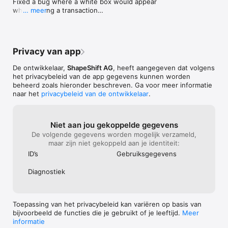
Fixed a bug where a white box would appear 
when editing a transaction

… meer
Fixed a bug where the bottom navigation buttons 
would overlap with the phone's home bar

Fixed a bug where a small white line appeared 
below the "CoinCap" menu title

Privacy van app
Added an "Add/Edit" button on Altfolios page

New Feature! "Percentages"

De ontwikkelaar,
ShapeShift AG
, heeft aangegeven dat volgens
New Feature! "Altfolio Sharing"
het privacybeleid van de app gegevens kunnen worden
beheerd zoals hieronder beschreven. Ga voor meer informatie
naar het
privacybeleid van de ontwikkelaar
.
Niet aan jou gekoppelde gegevens
De volgende gegevens worden mogelijk verzameld,
maar zijn niet gekoppeld aan je identiteit:
ID’s
Gebruiks­gegevens
Diagnostiek
Toepassing van het privacybeleid kan variëren op basis van
bijvoorbeeld de functies die je gebruikt of je leeftijd.
Meer
informatie