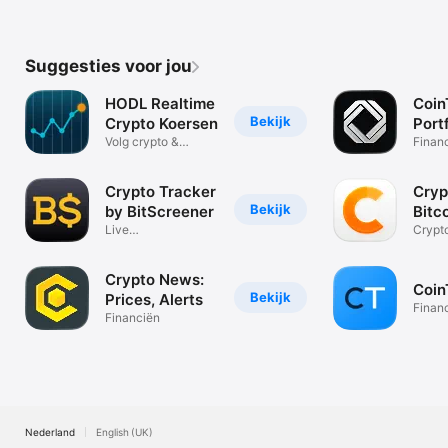
Suggesties voor jou
HODL Realtime
Coin
Bekijk
Crypto Koersen
Portf
Volg crypto &
Taxe
Finan
aandelen live
Crypto Tracker
Cryp
Bekijk
by BitScreener
Bitc
Live
Crypt
Cryptocurrency &
Price
Bitcoin
Crypto News:
Coin
Bekijk
Prices, Alerts
Finan
Financiën
Nederland
English (UK)