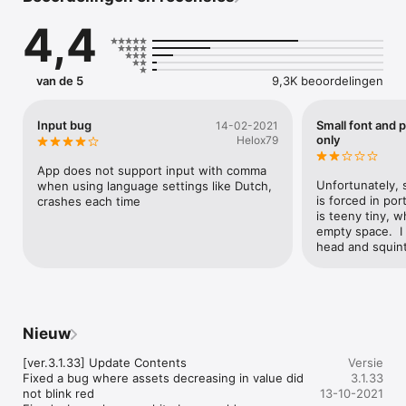
status of all of your cryptocurrencies in real time, quickly and 
4,4
easily. 

Enjoy!
van de 5
9,3K beoordelingen
Input bug
Small font and 
14-02-2021
only
Helox79
App does not support input with comma 
Unfortunately, s
when using language settings like Dutch, 
is forced in por
crashes each time
is teeny tiny, wh
empty space.  I
head and squin
Nieuw
[ver.3.1.33] Update Contents

Versie
Fixed a bug where assets decreasing in value did 
3.1.33
not blink red

13-10-2021