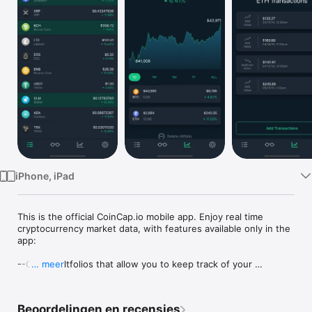
TV
iPhone, iPad
This is the official CoinCap.io mobile app. Enjoy real time 
cryptocurrency market data, with features available only in the 
app:

--Create Altfolios that allow you to keep track of your 
… meer
cryptocurrencies and provide information on price changes 
(+/-), the value of your holdings in real time, and more

Beoordelingen en recensies
No account or sign-up required. Keep up-to-date with the 