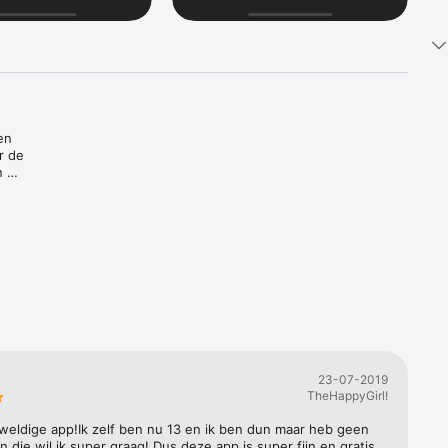
n 
 de 
 
pen. Door 
r in vorm 
23-07-2019
TheHappyGirl!
weldige app!Ik zelf ben nu 13 en ik ben dun maar heb geen 
ingen. 
n die wil ik super graag! Dus deze app is super fijn en gratis, 