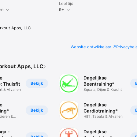
Leeftijd
re
9+
rkout Apps, LLC
Website ontwikkelaar
Privacybel
orkout Apps, LLC
se
Dagelijkse
Bekijk
 Thuisfit
Beentraining*
rt & Afvallen
Squats, Dijen & Kracht
se
Dagelijkse
Bekijk
ing*
Cardiotraining*
pieren &
HIIT, Tabata & Afvallen
oga -
Dagelijkse