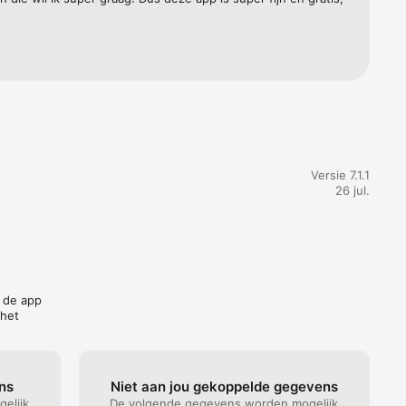
Versie 7.1.1
26 jul.
n de app
 het
ns
Niet aan jou gekoppelde gegevens
elijk
De volgende gegevens worden mogelijk