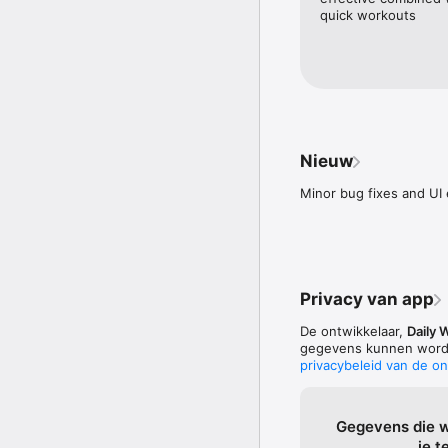
Het heeft ook full body,
quick workouts
Nieuw
Minor bug fixes and U
Privacy van app
De ontwikkelaar,
Daily 
gegevens kunnen worde
privacybeleid van de on
Gegevens die 
je t