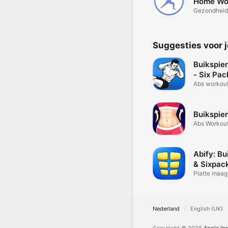
Home Wo
Gezondheid 
Suggesties voor 
Buikspie
- Six Pac
Abs workou
booster
Buikspie
Abs Workout
Vrouwen
Abify: Bu
& Sixpac
Platte maag
toestel
Nederland
English (UK)