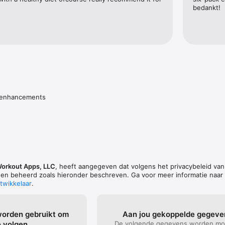
 Pilates, stretch, bal, kettlebell trainingen en meer!
bedankt!
I enhancements
Workout Apps, LLC
, heeft aangegeven dat volgens het privacybeleid va
n beheerd zoals hieronder beschreven. Ga voor meer informatie naar
twikkelaar
.
worden gebruikt om
Aan jou gekoppelde gegeve
e volgen
De volgende gegevens worden mog