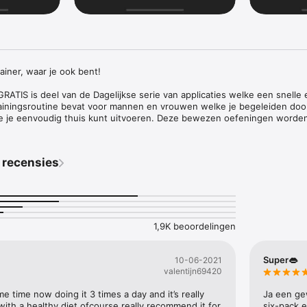
ainer, waar je ook bent!

GRATIS is deel van de Dagelijkse serie van applicaties welke een snelle e
trainingsroutine bevat voor mannen en vrouwen welke je begeleiden door
e je eenvoudig thuis kunt uitvoeren. Deze bewezen oefeningen worden
 gecertificeerde professionele trainer en trainen alle grote spiergroe
er dag te besteden aan de training kun je je lichaam versterken en wee
 recensies
egrijpen omgeving, compleet met video en timer, kun je gemakkelijk de 
grijpen. Selecteer eenvoudig je routine en volg de app!

evat:

1,9K beoordelingen
sbare functie voor verschillende dagelijkse trainingen

Super👄
10-06-2021
valentijn69420
me time now doing it 3 times a day and it’s really 
Ja een ge
en (volledige versie) bevat buik, arm, onderlichaam, cardio en beentrain
ith a healthy diet ofcourse really recommend it for 
six-pack e