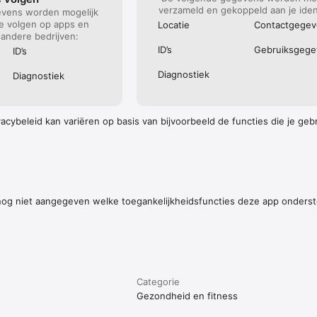
verzameld en gekoppeld aan je ident
vens worden mogelijk
te volgen op apps en
Locatie
Contact­gege
andere bedrijven:
ID’s
Gebruiks­geg
ID’s
Diagnostiek
Diagnostiek
cybeleid kan variëren op basis van bijvoorbeeld de functies die je gebru
nog niet aangegeven welke toegankelijkheidsfuncties deze app onders
Categorie
Gezondheid en fitness