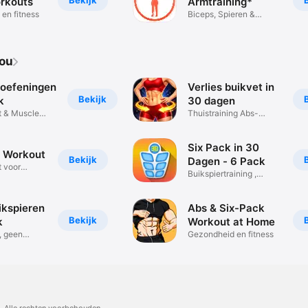
Bekijk
rkouts
Armtraining*
en fitness
Biceps, Spieren &
Sportschool
jou
roefeningen
Verlies buikvet in
Bekijk
k
30 dagen
t & Muscle
Thuistraining Abs-
training
Six Pack in 30
r Workout
Bekijk
Dagen - 6 Pack
 voor
Buikspiertraining ,
oefeningen
ikspieren
Abs & Six-Pack
Bekijk
k
Workout at Home
, geen
Gezondheid en fitness