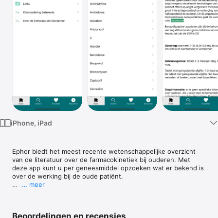
TV
iPhone, iPad
Ephor biedt het meest recente wetenschappelijke overzicht 
van de literatuur over de farmacokinetiek bij ouderen. Met 
deze app kunt u per geneesmiddel opzoeken wat er bekend is 
over de werking bij de oude patiënt.

… meer
Ook staan er Nu al 55 rapporten in de app over elk 
verschillend medicijn met nog 20+ rapporten in opkomst.

Beoordelingen en recensies
De volgende rapporten zijn nu in de app te vinden:
