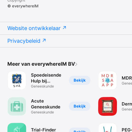
© everywhereIM
Website ontwikkelaar
Privacybeleid
Meer van everywhereIM BV
Spoedeisende
MDR
Bekijk
Hulp bij
Gene
Kinderen
Geneeskunde
Acute
Derm
Bekijk
Geneeskunde
Gene
Geneeskunde
Trial-Finder
PEG