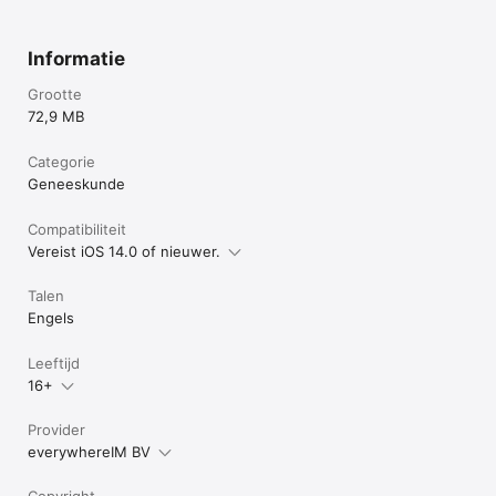
- Propranolol

- Quinapril

- Ramipril

Informatie
- Rivaroxaban

- Sertraline

Grootte
- Silodosine

72,9 MB
- Solifenacine

- Sotalol

- Tamsulosine

Categorie
- Terazosine

Geneeskunde
- Tolterodine

- Verapamil

Compatibiliteit
- Zofenopril
Vereist iOS 14.0 of nieuwer.
Talen
Engels
Leeftijd
16+
Provider
everywhereIM BV
Copyright