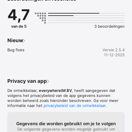
- Acenocoumarol

4,7
- Alfuzosine

- Alprazolam

- Amitriptyline

- Amlodipine

van de 5
3 beoordelingen
- Apixaban

- Atenolol

- Barnidipine

Nieuw
- Bisoprolol

- Bromazepam

Bug fixes
Versie 2.5.4
- Captopril

11-12-2025
- Carvedilol

- Celiprolol

- Chloordiazepoxide

- Citalopram

- Clobazam

Privacy van app
- Clomipramine

- Clorazepinezuur

De ontwikkelaar,
everywhereIM BV
, heeft aangegeven dat
- Dabigatran

volgens het privacybeleid van de app gegevens kunnen
- Darifenacine

worden beheerd zoals hieronder beschreven. Ga voor meer
- Diazepam

informatie naar het
privacybeleid van de ontwikkelaar
.
- Diltiazem

- Dosulepine

- Doxazosine

Gegevens die worden gebruikt om je te volgen
- Doxepine

De volgende gegevens worden mogelijk gebruikt om
- Duloxetine
