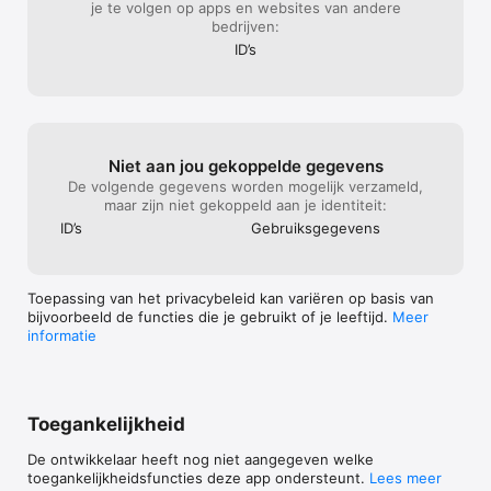
je te volgen op apps en websites van andere
- Dutasteride

bedrijven:
- Edoxaban

- Enalapril

ID’s
- Felodipine

- Fenprocoumon

- Fesoterodine

- Finasteride

- Flavoxaat

- Fosinopril

Niet aan jou gekoppelde gegevens
- Imipramine

De volgende gegevens worden mogelijk verzameld,
- Isradipine

maar zijn niet gekoppeld aan je identiteit:
- Labetalol

ID’s
Gebruiks­gegevens
- Lacidipine

- Lercanidipine

- Lisinopril

- Maprotiline

Toepassing van het privacybeleid kan variëren op basis van
- Metoprolol

bijvoorbeeld de functies die je gebruikt of je leeftijd.
Meer
- Mirabegron

informatie
- Nebivolol

- Nicardipine

- Nifedipine

- Nitrendipine

- Nortriptyline

Toegankelijkheid
- Oxybutynine

- Perindopril

De ontwikkelaar heeft nog niet aangegeven welke
- Pindolol

toegankelijkheidsfuncties deze app ondersteunt.
Lees meer