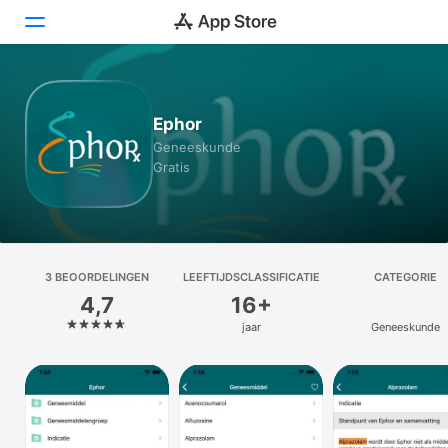
Vandaag
Ephor
Games
Geneeskunde
Gratis
Apps
Arcade
Zoek
3 BEOOR­DELINGEN
LEEFTIJDSCLASSIFICATIE
CATEGORIE
4,7
16+
Platform
jaar
Geneeskunde
iPhone
iPad
Mac
Watch