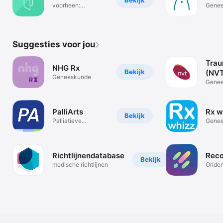
Bekijk
voorheen:
Gene
Zakkaartjes app
Suggesties voor jou
Trau
NHG Rx
Bekijk
(NV
Geneeskunde
Gene
PalliArts
Rx w
Bekijk
Palliatieve
Gene
zorginformatie
Richtlijnendatabase
Rec
Bekijk
medische richtlijnen
Onder